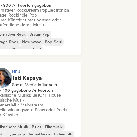
> 800 Antworten gegeben
ernativer Rock
Dream Pop
Electronica
age-Rock
Indie-Pop
me Künstler unter Vertrag oder
öffentliche deren Musik
ernativer Rock
Dream Pop
rage-Rock
New wave
Pop-Soul
ggae
Shoegaze
Soul
NEU
Tati Kapaya
Social Media Influencer
< 100 gegebene Antworten
ikanische Musik
Blues
Chill House
ssische Musik
merziell / Mainstream
elle wirkungsvolle Posts oder Reels
r Künstler
ikanische Musik
Blues
Filmmusik
nk
Hyperpop
Indie-Dance
Indie-Folk