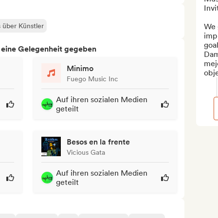
Invi
s über Künstler
We 
imp
goal
h eine Gelegenheit gegeben
Dam
mejo
Minimo
obje
Fuego Music Inc
Auf ihren sozialen Medien
geteilt
Besos en la frente
Vicious Gata
Auf ihren sozialen Medien
geteilt