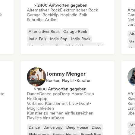
> 2400 Antworten gegeben
Alternativer Rock
Elektronischer Rock
Alt
k
Garage-Rock
Hip-Hop
Indie-Folk
Gar
Schreibe Artikel
Neh
ver
Alternativer Rock
Garage-Rock
Alt
Indie-Folk
Indie-Pop
Indie-Rock
Ga
Internationaler Rap
Metal / Heavy metal
Re
Pop-Rock
Tommy Menger
Booker, Playlist-Kurator
> 1800 Antworten gegeben
se
Dance
Dance pop
Deep House
Disco
Afr
Elektropop
Kla
Verbinde Künstler mit Live-Event-
Kom
Möglichkeiten
Erst
Künstler zu meinen einflussreichen
übe
Playlists hinzufügen
Afr
Dance
Dance pop
Deep House
Disco
Fu
Elektropop
French-House
French Pop