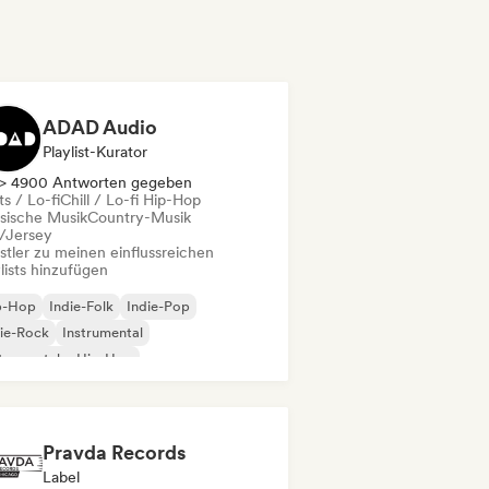
ADAD Audio
Playlist-Kurator
> 4900 Antworten gegeben
s / Lo-fi
Chill / Lo-fi Hip-Hop
ssische Musik
Country-Musik
l/Jersey
stler zu meinen einflussreichen
lists hinzufügen
p-Hop
Indie-Folk
Indie-Pop
ie-Rock
Instrumental
trumentaler Hip-Hop
ernationaler Rap
Rap auf Englisch
Pravda Records
Label