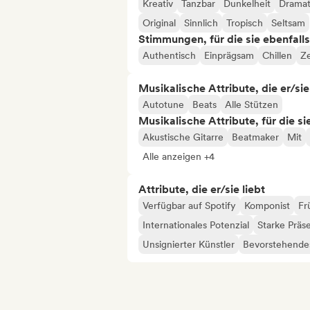
Kreativ
Tanzbar
Dunkelheit
Dramat
Original
Sinnlich
Tropisch
Seltsam
Stimmungen, für die sie ebenfall
Authentisch
Einprägsam
Chillen
Ze
Musikalische Attribute, die er/sie
Autotune
Beats
Alle Stützen
Musikalische Attribute, für die s
Akustische Gitarre
Beatmaker
Mit
Alle anzeigen +4
Attribute, die er/sie liebt
Verfügbar auf Spotify
Komponist
Fr
Internationales Potenzial
Starke Präs
Unsignierter Künstler
Bevorstehendes