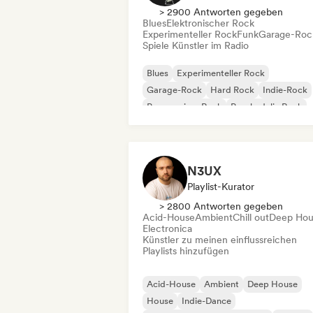
> 2900 Antworten gegeben
Blues
Elektronischer Rock
Experimenteller Rock
Funk
Garage-Roc
Spiele Künstler im Radio
Blues
Experimenteller Rock
Garage-Rock
Hard Rock
Indie-Rock
Progressiver Rock
Psychedelic Rock
Rock & Roll / Klassischer Rock
N3UX
Playlist-Kurator
> 2800 Antworten gegeben
Acid-House
Ambient
Chill out
Deep Hou
Electronica
Künstler zu meinen einflussreichen
Playlists hinzufügen
Acid-House
Ambient
Deep House
House
Indie-Dance