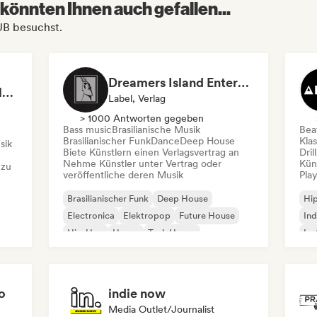
könnten Ihnen auch gefallen...
UB besuchst.
Dreamers Island Entertainment
Rob Tavaglione/Catalyst Recording
Label, Verlag
> 1000 Antworten gegeben
Bass music
Brasilianische Musik
Beat
Brasilianischer Funk
Dance
Deep House
Kla
sik
Biete Künstlern einen Verlagsvertrag an
Dril
Nehme Künstler unter Vertrag oder
Kün
 zu
veröffentliche deren Musik
Play
Brasilianischer Funk
Deep House
Hi
Electronica
Elektropop
Future House
Ind
Hip-Hop
House
Tech House
Ins
Int
o
indie now
Media Outlet/Journalist