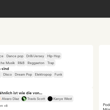
ce
Dance pop
Drill/Jersey
Hip-Hop
che Musik
R&B
Reggaeton
Trap
n sind
k
Disco
Dream Pop
Elektropop
Funk
nlich ist wie die von...
Alvaro Diaz
Travis Scott
Kanye West
Pod
en +8
Mús