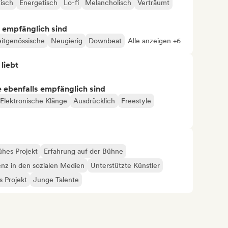
isch
Energetisch
Lo-fi
Melancholisch
Verträumt
s empfänglich sind
itgenössische
Neugierig
Downbeat
Alle anzeigen +6
 liebt
ie ebenfalls empfänglich sind
Elektronische Klänge
Ausdrücklich
Freestyle
ühes Projekt
Erfahrung auf der Bühne
enz in den sozialen Medien
Unterstützte Künstler
 Projekt
Junge Talente