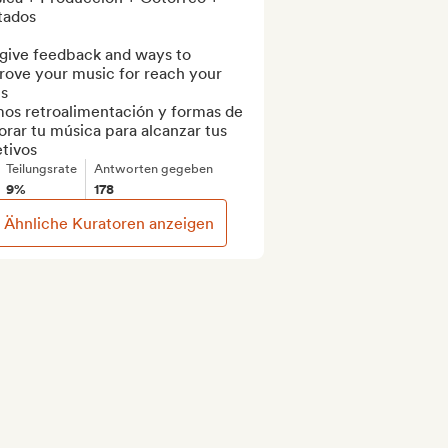
tados

give feedback and ways to 
rove your music for reach your 
s

os retroalimentación y formas de 
rar tu música para alcanzar tus 
tivos
Teilungsrate
Antworten gegeben
9%
178
Ähnliche Kuratoren anzeigen