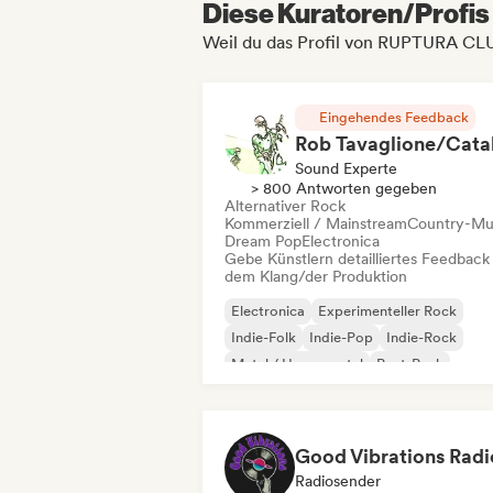
Diese Kuratoren/Profis 
Weil du das Profil von RUPTURA CL
Eingehendes Feedback
Sound Experte
> 800 Antworten gegeben
Alternativer Rock
Kommerziell / Mainstream
Country-Mu
Dream Pop
Electronica
Gebe Künstlern detailliertes Feedback
dem Klang/der Produktion
Electronica
Experimenteller Rock
Indie-Folk
Indie-Pop
Indie-Rock
Metal / Heavy metal
Post-Punk
Rock & Roll / Klassischer Rock
Good Vibrations Radi
Radiosender