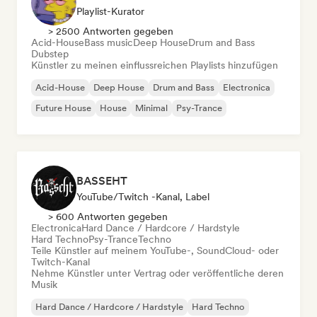
Playlist-Kurator
> 2500 Antworten gegeben
Acid-House
Bass music
Deep House
Drum and Bass
Dubstep
Künstler zu meinen einflussreichen Playlists hinzufügen
Acid-House
Deep House
Drum and Bass
Electronica
Future House
House
Minimal
Psy-Trance
BASSEHT
YouTube/Twitch -Kanal, Label
> 600 Antworten gegeben
Electronica
Hard Dance / Hardcore / Hardstyle
Hard Techno
Psy-Trance
Techno
Teile Künstler auf meinem YouTube-, SoundCloud- oder
Twitch-Kanal
Nehme Künstler unter Vertrag oder veröffentliche deren
Musik
Hard Dance / Hardcore / Hardstyle
Hard Techno