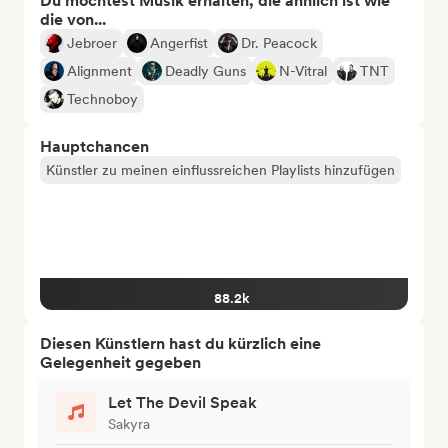
Du möchtest Musik erhalten, die ähnlich ist wie
die von...
Jebroer
Angerfist
Dr. Peacock
Alignment
Deadly Guns
N-Vitral
TNT
Technoboy
Hauptchancen
Künstler zu meinen einflussreichen Playlists hinzufügen
88.2k
Diesen Künstlern hast du kürzlich eine
Gelegenheit gegeben
Let The Devil Speak
Sakyra