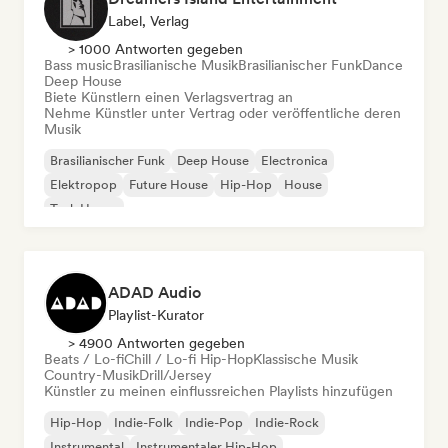
Label, Verlag
> 1000 Antworten gegeben
Bass music
Brasilianische Musik
Brasilianischer Funk
Dance
Deep House
Biete Künstlern einen Verlagsvertrag an
Nehme Künstler unter Vertrag oder veröffentliche deren
Musik
Brasilianischer Funk
Deep House
Electronica
Elektropop
Future House
Hip-Hop
House
Tech House
ADAD Audio
Playlist-Kurator
> 4900 Antworten gegeben
Beats / Lo-fi
Chill / Lo-fi Hip-Hop
Klassische Musik
Country-Musik
Drill/Jersey
Künstler zu meinen einflussreichen Playlists hinzufügen
Hip-Hop
Indie-Folk
Indie-Pop
Indie-Rock
Instrumental
Instrumentaler Hip-Hop