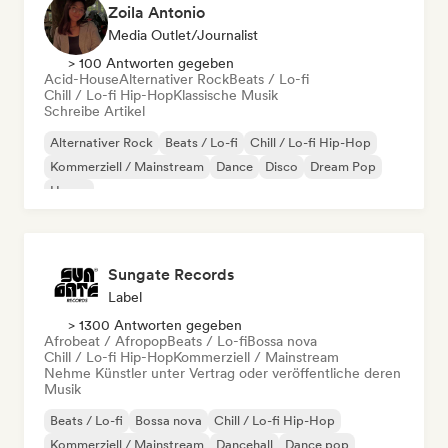
Zoila Antonio
Media Outlet/Journalist
> 100 Antworten gegeben
Acid-House
Alternativer Rock
Beats / Lo-fi
Chill / Lo-fi Hip-Hop
Klassische Musik
Schreibe Artikel
Alternativer Rock
Beats / Lo-fi
Chill / Lo-fi Hip-Hop
Kommerziell / Mainstream
Dance
Disco
Dream Pop
House
Sungate Records
Label
> 1300 Antworten gegeben
Afrobeat / Afropop
Beats / Lo-fi
Bossa nova
Chill / Lo-fi Hip-Hop
Kommerziell / Mainstream
Nehme Künstler unter Vertrag oder veröffentliche deren
Musik
Beats / Lo-fi
Bossa nova
Chill / Lo-fi Hip-Hop
Kommerziell / Mainstream
Dancehall
Dance pop