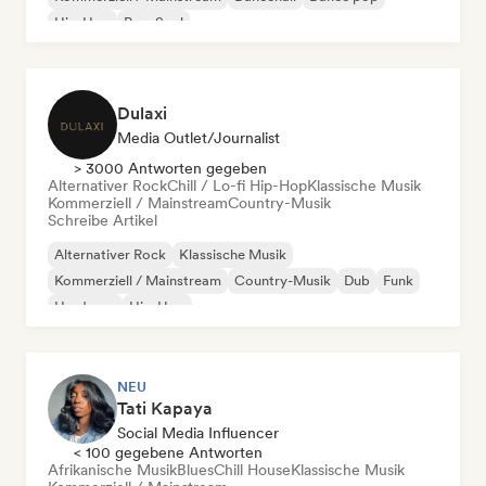
Hip-Hop
Pop-Soul
Dulaxi
Media Outlet/Journalist
> 3000 Antworten gegeben
Alternativer Rock
Chill / Lo-fi Hip-Hop
Klassische Musik
Kommerziell / Mainstream
Country-Musik
Schreibe Artikel
Alternativer Rock
Klassische Musik
Kommerziell / Mainstream
Country-Musik
Dub
Funk
Hardcore
Hip-Hop
NEU
Tati Kapaya
Social Media Influencer
< 100 gegebene Antworten
Afrikanische Musik
Blues
Chill House
Klassische Musik