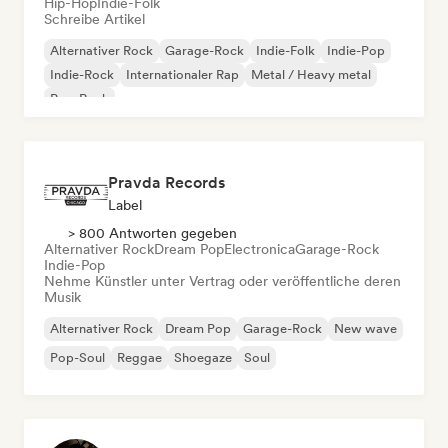
Hip-Hop
Indie-Folk
Schreibe Artikel
Alternativer Rock
Garage-Rock
Indie-Folk
Indie-Pop
Indie-Rock
Internationaler Rap
Metal / Heavy metal
Pop-Rock
Pravda Records
Label
> 800 Antworten gegeben
Alternativer Rock
Dream Pop
Electronica
Garage-Rock
Indie-Pop
Nehme Künstler unter Vertrag oder veröffentliche deren
Musik
Alternativer Rock
Dream Pop
Garage-Rock
New wave
Pop-Soul
Reggae
Shoegaze
Soul