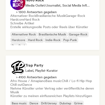
Novo Rock
Media Outlet/Journalist, Social Media Influencer
> 1300 Antworten gegeben
Alternativer Rock
Brasilianische Musik
Garage-Rock
Hardcore
Hard Rock
Schreibe Artikel
Erstelle wirkungsvolle Posts oder Reels über Künstler
Alternativer Rock
Brasilianische Musik
Garage-Rock
Hardcore
Hard Rock
Indie-Rock
Pop-Punk
Pop-Rock
Trap Party
Label, Playlist-Kurator
> 4100 Antworten gegeben
Afro House / Amapiano
Bass music
Chill / Lo-fi Hip-Hop
Chill out
Dance
Nehme Künstler unter Vertrag oder veröffentliche deren
Musik
Künstler zu meinen einflussreichen Playlists hinzufügen
Bass music
Dance
Drill/Jersey
Dubstep
Grime