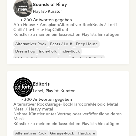
Sounds of Riley
Playlist-Kurator
> 300 Antworten gegeben
Afro House / Amapiano
Alternativer Rock
Beats / Lo-fi
Chill / Lo-fi Hip-Hop
Chill out
Künstler zu meinen einflussreichen Playlists hinzufügen
Alternativer Rock
Beats / Lo-fi
Deep House
Dream Pop
Indie-Folk
Indie-Rock
Melodic & Progressive House
Psychedelic Rock
Editoris
Label, Playlist-Kurator
> 300 Antworten gegeben
Alternativer Rock
Garage-Rock
Hardcore
Melodic Metal
Metal / Heavy metal
Nehme Künstler unter Vertrag oder veröffentliche deren
Musik
Künstler zu meinen einflussreichen Playlists hinzufügen
Alternativer Rock
Garage-Rock
Hardcore