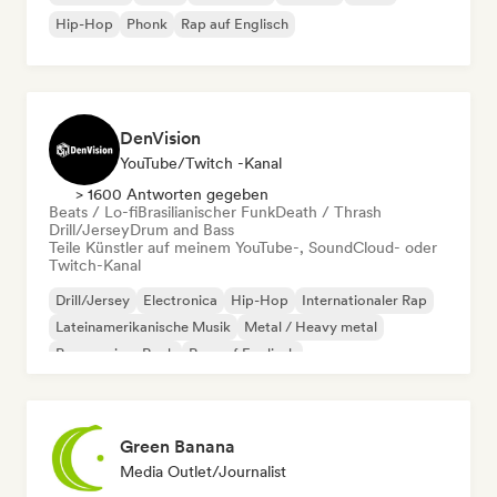
Hip-Hop
Phonk
Rap auf Englisch
DenVision
YouTube/Twitch -Kanal
> 1600 Antworten gegeben
Beats / Lo-fi
Brasilianischer Funk
Death / Thrash
Drill/Jersey
Drum and Bass
Teile Künstler auf meinem YouTube-, SoundCloud- oder
Twitch-Kanal
Drill/Jersey
Electronica
Hip-Hop
Internationaler Rap
Lateinamerikanische Musik
Metal / Heavy metal
Progressiver Rock
Rap auf Englisch
Green Banana
Media Outlet/Journalist