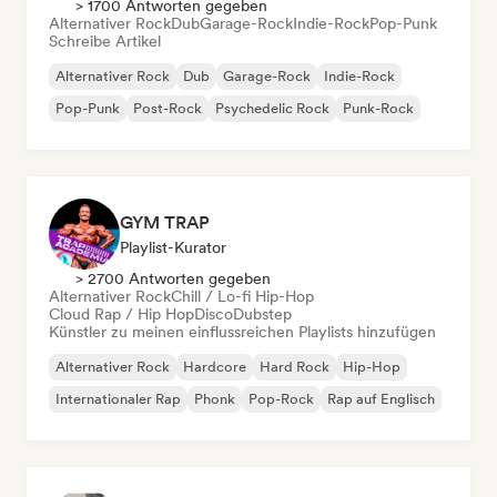
> 1700 Antworten gegeben
Alternativer Rock
Dub
Garage-Rock
Indie-Rock
Pop-Punk
Schreibe Artikel
Alternativer Rock
Dub
Garage-Rock
Indie-Rock
Pop-Punk
Post-Rock
Psychedelic Rock
Punk-Rock
GYM TRAP
Playlist-Kurator
> 2700 Antworten gegeben
Alternativer Rock
Chill / Lo-fi Hip-Hop
Cloud Rap / Hip Hop
Disco
Dubstep
Künstler zu meinen einflussreichen Playlists hinzufügen
Alternativer Rock
Hardcore
Hard Rock
Hip-Hop
Internationaler Rap
Phonk
Pop-Rock
Rap auf Englisch