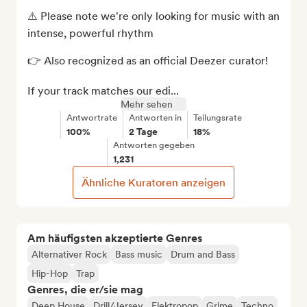
⚠️ Please note we're only looking for music with an 
intense, powerful rhythm 

👉 Also recognized as an official Deezer curator!

If your track matches our edi...
Mehr sehen
Antwortrate
Antworten in
Teilungsrate
100%
2 Tage
18%
Antworten gegeben
1,231
Ähnliche Kuratoren anzeigen
Am häufigsten akzeptierte Genres
Alternativer Rock
Bass music
Drum and Bass
Hip-Hop
Trap
Genres, die er/sie mag
Deep House
Drill/Jersey
Elektropop
Grime
Techno