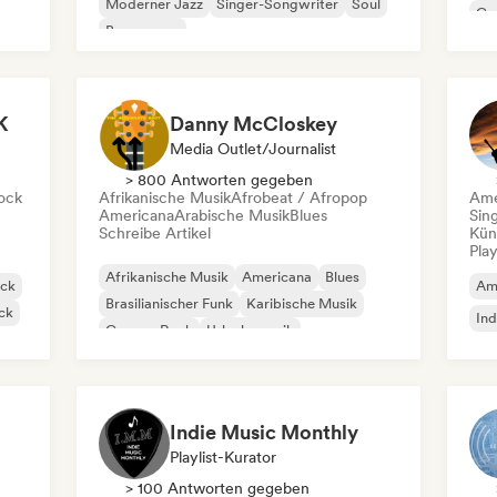
Moderner Jazz
Singer-Songwriter
Soul
Co
Bossa nova
K
Danny McCloskey
Media Outlet/Journalist
> 800 Antworten gegeben
ock
Afrikanische Musik
Afrobeat / Afropop
Ame
Americana
Arabische Musik
Blues
Sin
Schreibe Artikel
Kün
Play
Afrikanische Musik
Americana
Blues
ock
Am
Brasilianischer Funk
Karibische Musik
ck
Ind
Garage-Rock
Urlaubsmusik
Psychedelic Pop
Indie Music Monthly
Playlist-Kurator
> 100 Antworten gegeben