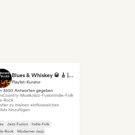
Blues & Whiskey 🥃 🎸 | +300k Followers
Playlist-Kurator
> 3500 Antworten gegeben
es
Country-Musik
Jazz-Fusion
Indie-Folk
ie-Rock
stler zu meinen einflussreichen
lists hinzufügen
es
Jazz-Fusion
Indie-Folk
ie-Rock
Moderner Jazz