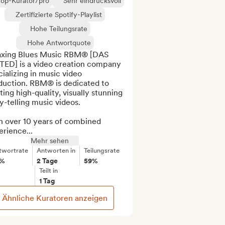
Top-Kurator/pro
Sehr eindrucksvoll
Zertifizierte Spotify-Playlist
Hohe Teilungsrate
Hohe Antwortquote
axing Blues Music RBM® [DAS 
TED] is a video creation company 
ializing in music video 
duction. RBM® is dedicated to 
ting high-quality, visually stunning 
y-telling music videos. 

h over 10 years of combined 
rience...
Mehr sehen
twortrate
Antworten in
Teilungsrate
5%
2 Tage
59%
Teilt in
1 Tag
Ähnliche Kuratoren anzeigen