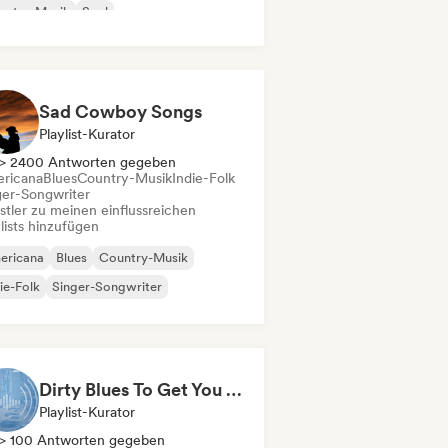
untry-Musik
Soul
Sad Cowboy Songs
Playlist-Kurator
> 2400 Antworten gegeben
ricana
Blues
Country-Musik
Indie-Folk
ger-Songwriter
stler zu meinen einflussreichen
lists hinzufügen
ericana
Blues
Country-Musik
ie-Folk
Singer-Songwriter
Dirty Blues To Get You Through Your Workday
Playlist-Kurator
> 100 Antworten gegeben