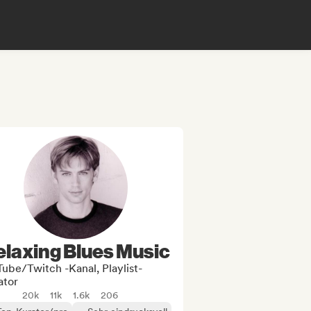
elaxing Blues Music
ube/Twitch -Kanal, Playlist-
ator
20k
11k
1.6k
206