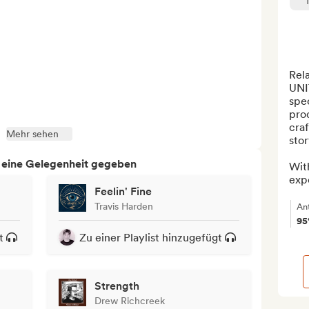
Rel
UNI
spec
pro
craf
Mehr sehen
stor
h eine Gelegenheit gegeben
Wit
expe
Feelin' Fine
Travis Harden
An
9
t
Zu einer Playlist hinzugefügt
Strength
Drew Richcreek