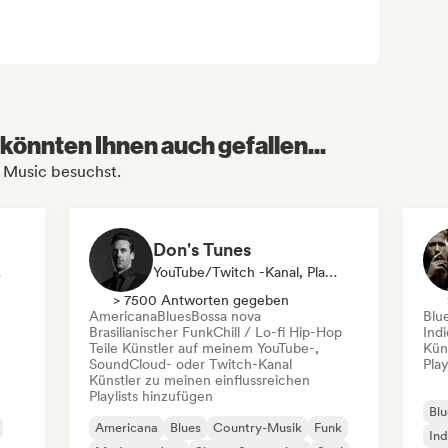
könnten Ihnen auch gefallen...
s Music besuchst.
Don's Tunes
list
YouTube/Twitch -Kanal, Playlist-Kurator
> 7500 Antworten gegeben
Americana
Blues
Bossa nova
Blu
Brasilianischer Funk
Chill / Lo-fi Hip-Hop
Ind
Teile Künstler auf meinem YouTube-,
Kün
SoundCloud- oder Twitch-Kanal
Play
Künstler zu meinen einflussreichen
Playlists hinzufügen
Blu
Americana
Blues
Country-Musik
Funk
Ind