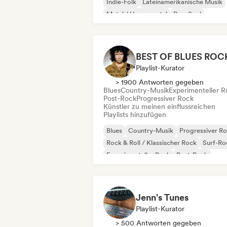
Indie-Folk
Lateinamerikanische Musik
Metal / Heavy metal
Pop-Soul
BEST OF BLUES ROC
Playlist-Kurator
> 1900 Antworten gegeben
Blues
Country-Musik
Experimenteller R
Post-Rock
Progressiver Rock
Künstler zu meinen einflussreichen
Playlists hinzufügen
Blues
Country-Musik
Progressiver R
Rock & Roll / Klassischer Rock
Surf-Ro
Experimenteller Rock
Post-Rock
Jenn's Tunes
Playlist-Kurator
> 500 Antworten gegeben