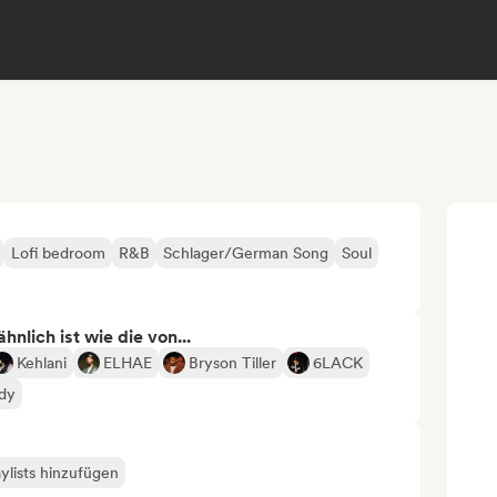
Lofi bedroom
R&B
Schlager/German Song
Soul
nlich ist wie die von...
Kehlani
ELHAE
Bryson Tiller
6LACK
dy
ylists hinzufügen