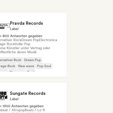
Pravda Records
Label
> 800 Antworten gegeben
ernativer Rock
Dream Pop
Electronica
age-Rock
Indie-Pop
me Künstler unter Vertrag oder
öffentliche deren Musik
ernativer Rock
Dream Pop
rage-Rock
New wave
Pop-Soul
ggae
Shoegaze
Soul
Sungate Records
Label
> 1300 Antworten gegeben
obeat / Afropop
Beats / Lo-fi