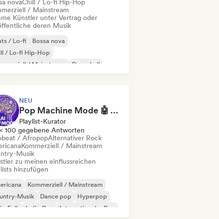
sa nova
Chill / Lo-fi Hip-Hop
merziell / Mainstream
me Künstler unter Vertrag oder
öffentliche deren Musik
ts / Lo-fi
Bossa nova
ll / Lo-fi Hip-Hop
merziell / Mainstream
Dancehall
nce pop
Hip-Hop
Pop-Soul
NEU
Pop Machine Mode 🤖 AI Music, Indie Pop & Dream Pop
Playlist-Kurator
< 100 gegebene Antworten
obeat / Afropop
Alternativer Rock
ricana
Kommerziell / Mainstream
ntry-Musik
stler zu meinen einflussreichen
lists hinzufügen
ericana
Kommerziell / Mainstream
untry-Musik
Dance pop
Hyperpop
ie-Folk
Indie-Pop
Internationaler Pop