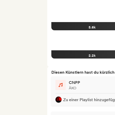
5.6k
2.2k
Diesen Künstlern hast du kürzlic
CNPP
ÄKO
Zu einer Playlist hinzugefüg