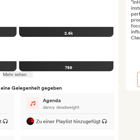
"inH
inst
per
prod
foc
inf
2.6k
Clau
789
Mehr sehen
h eine Gelegenheit gegeben
Agenda
danny deadweight
t
Zu einer Playlist hinzugefügt