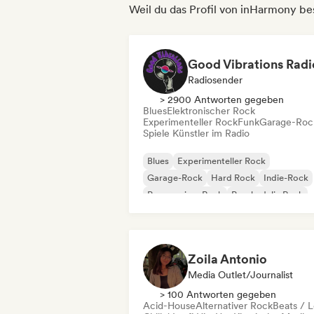
Weil du das Profil von inHarmony be
Good Vibrations Radi
Radiosender
> 2900 Antworten gegeben
Blues
Elektronischer Rock
Experimenteller Rock
Funk
Garage-Roc
Spiele Künstler im Radio
Blues
Experimenteller Rock
Garage-Rock
Hard Rock
Indie-Rock
Progressiver Rock
Psychedelic Rock
Rock & Roll / Klassischer Rock
Zoila Antonio
Media Outlet/Journalist
> 100 Antworten gegeben
Acid-House
Alternativer Rock
Beats / L