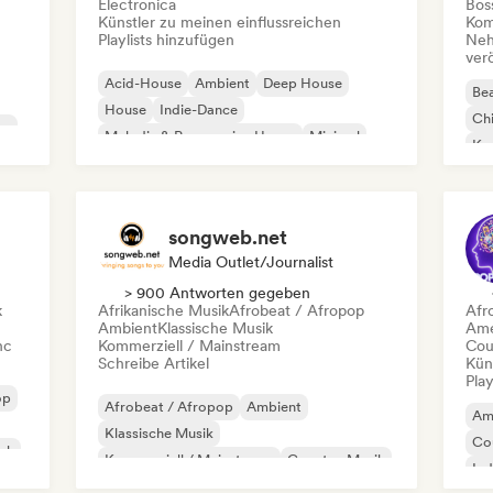
Electronica
Bos
Künstler zu meinen einflussreichen
Kom
Playlists hinzufügen
Neh
ver
Acid-House
Ambient
Deep House
Bea
House
Indie-Dance
Chi
co
Melodic & Progressive House
Minimal
Kom
Organischer House / Downtempo
Da
songweb.net
Media Outlet/Journalist
> 900 Antworten gegeben
k
Afrikanische Musik
Afrobeat / Afropop
Afr
Ambient
Klassische Musik
Ame
nc
Kommerziell / Mainstream
Cou
Schreibe Artikel
Kün
Play
op
Afrobeat / Afropop
Ambient
Am
Klassische Musik
Co
ock
Kommerziell / Mainstream
Country-Musik
Ind
Dance pop
Drill/Jersey
Hip-Hop