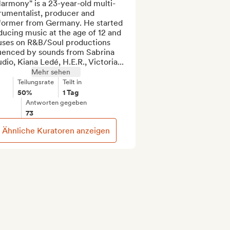
armony" is a 23-year-old multi-
rumentalist, producer and 
former from Germany. He started 
ucing music at the age of 12 and 
uses on R&B/Soul productions 
luenced by sounds from Sabrina 
dio, Kiana Ledé, H.E.R., Victoria...
Mehr sehen
Teilungsrate
Teilt in
50%
1 Tag
Antworten gegeben
73
Ähnliche Kuratoren anzeigen