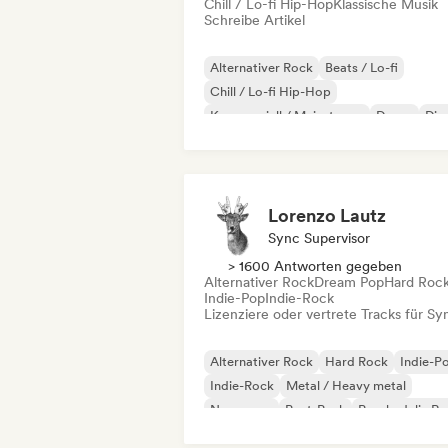
Chill / Lo-fi Hip-Hop
Klassische Musik
Schreibe Artikel
Alternativer Rock
Beats / Lo-fi
Chill / Lo-fi Hip-Hop
Kommerziell / Mainstream
Dance
Dis
Dream Pop
House
Lorenzo Lautz
Sync Supervisor
> 1600 Antworten gegeben
Alternativer Rock
Dream Pop
Hard Roc
Indie-Pop
Indie-Rock
Lizenziere oder vertrete Tracks für Sy
Alternativer Rock
Hard Rock
Indie-P
Indie-Rock
Metal / Heavy metal
New wave
Post-Punk
Psychedelic R