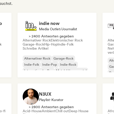
suchst.
o
indie now
Media Outlet/Journalist
> 2400 Antworten gegeben
Alternativer Rock
Elektronischer Rock
Alt
k
Garage-Rock
Hip-Hop
Indie-Folk
Gar
Schreibe Artikel
Neh
ver
Alternativer Rock
Garage-Rock
Alt
Indie-Folk
Indie-Pop
Indie-Rock
Ga
Internationaler Rap
Metal / Heavy metal
Re
Pop-Rock
N3UX
Playlist-Kurator
> 2800 Antworten gegeben
o-fi
Acid-House
Ambient
Chill out
Deep House
Afr