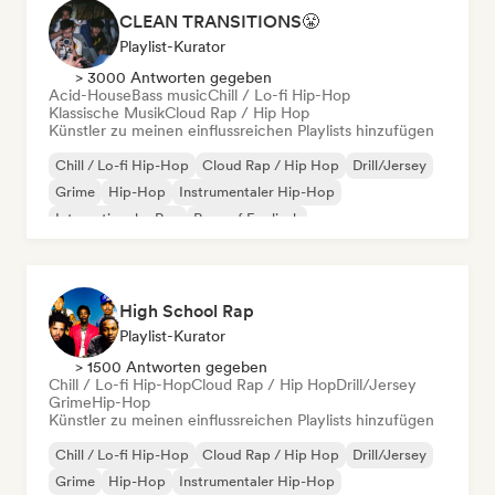
CLEAN TRANSITIONS😤
Playlist-Kurator
> 3000 Antworten gegeben
Acid-House
Bass music
Chill / Lo-fi Hip-Hop
Klassische Musik
Cloud Rap / Hip Hop
Künstler zu meinen einflussreichen Playlists hinzufügen
Chill / Lo-fi Hip-Hop
Cloud Rap / Hip Hop
Drill/Jersey
Grime
Hip-Hop
Instrumentaler Hip-Hop
Internationaler Rap
Rap auf Englisch
High School Rap
Playlist-Kurator
> 1500 Antworten gegeben
Chill / Lo-fi Hip-Hop
Cloud Rap / Hip Hop
Drill/Jersey
Grime
Hip-Hop
Künstler zu meinen einflussreichen Playlists hinzufügen
Chill / Lo-fi Hip-Hop
Cloud Rap / Hip Hop
Drill/Jersey
Grime
Hip-Hop
Instrumentaler Hip-Hop