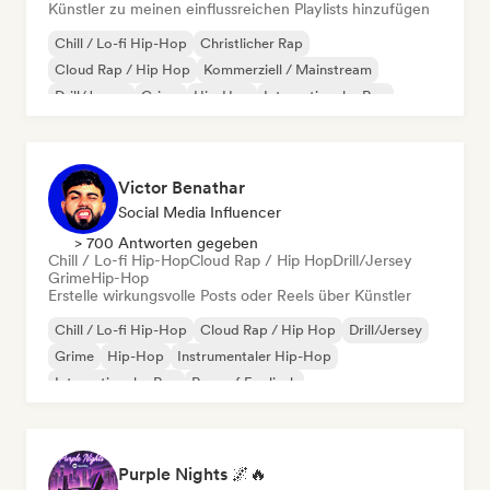
Künstler zu meinen einflussreichen Playlists hinzufügen
Chill / Lo-fi Hip-Hop
Christlicher Rap
Cloud Rap / Hip Hop
Kommerziell / Mainstream
Drill/Jersey
Grime
Hip-Hop
Internationaler Rap
Victor Benathar
Social Media Influencer
> 700 Antworten gegeben
Chill / Lo-fi Hip-Hop
Cloud Rap / Hip Hop
Drill/Jersey
Grime
Hip-Hop
Erstelle wirkungsvolle Posts oder Reels über Künstler
Chill / Lo-fi Hip-Hop
Cloud Rap / Hip Hop
Drill/Jersey
Grime
Hip-Hop
Instrumentaler Hip-Hop
Internationaler Rap
Rap auf Englisch
Purple Nights 🌌🔥