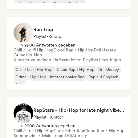
Internationaler Rap
Rap auf Englisch
Run Trap
Playlist-Kurator
> 2900 Antworten gegeben
Chill / Lo-fi Hip-Hop
Cloud Rap / Hip Hop
Drill/Jersey
Grime
Hip-Hop
Künstler zu meinen einflussreichen Playlists hinzufügen
Chill / Lo-fi Hip-Hop
Cloud Rap / Hip Hop
Drill/Jersey
Grime
Hip-Hop
Internationaler Rap
Rap auf Englisch
Trap
RapStars - Hip-Hop for late night vibes (by Music Outsider)
Playlist-Kurator
> 2900 Antworten gegeben
Chill / Lo-fi Hip-Hop
Christlicher Rap
Cloud Rap / Hip Hop
Kommerziell / Mainstream
Drill/Jersey