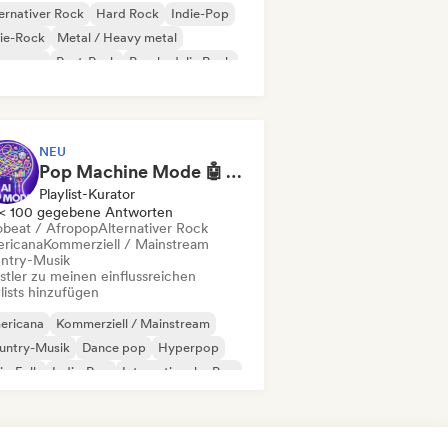
ernativer Rock
Hard Rock
Indie-Pop
ie-Rock
Metal / Heavy metal
w wave
Post-Punk
Psychedelic Rock
NEU
Pop Machine Mode 🤖 AI Music, Indie Pop & Dream Pop
Playlist-Kurator
< 100 gegebene Antworten
obeat / Afropop
Alternativer Rock
ricana
Kommerziell / Mainstream
ntry-Musik
stler zu meinen einflussreichen
lists hinzufügen
ericana
Kommerziell / Mainstream
untry-Musik
Dance pop
Hyperpop
ie-Folk
Indie-Pop
Internationaler Pop