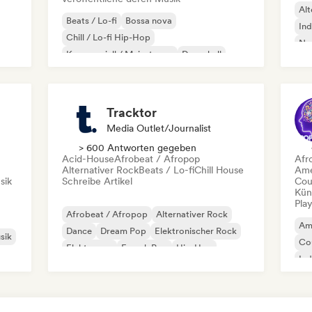
Alt
Beats / Lo-fi
Bossa nova
Ind
Chill / Lo-fi Hip-Hop
Ne
Kommerziell / Mainstream
Dancehall
Dance pop
Hip-Hop
Pop-Soul
Tracktor
Media Outlet/Journalist
> 600 Antworten gegeben
Acid-House
Afrobeat / Afropop
Afr
Alternativer Rock
Beats / Lo-fi
Chill House
Ame
sik
Schreibe Artikel
Cou
Kün
Play
Afrobeat / Afropop
Alternativer Rock
Am
Dance
Dream Pop
Elektronischer Rock
sik
Co
Elektropop
French Pop
Hip-Hop
Ind