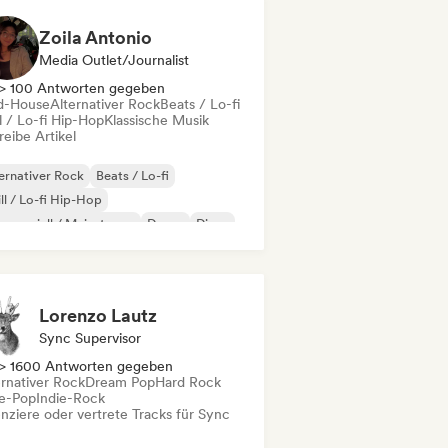
Zoila Antonio
Media Outlet/Journalist
> 100 Antworten gegeben
d-House
Alternativer Rock
Beats / Lo-fi
l / Lo-fi Hip-Hop
Klassische Musik
eibe Artikel
ernativer Rock
Beats / Lo-fi
ll / Lo-fi Hip-Hop
merziell / Mainstream
Dance
Disco
eam Pop
House
Lorenzo Lautz
Sync Supervisor
> 1600 Antworten gegeben
ernativer Rock
Dream Pop
Hard Rock
ie-Pop
Indie-Rock
enziere oder vertrete Tracks für Sync