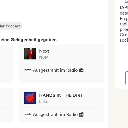
A
IAP
desd
En p
rad
der Podcast
pro
Crea
h eine Gelegenheit gegeben
soci
Next
NBM
Ausgestrahlt im Radio
HANDS IN THE DIRT
Lukx
Ausgestrahlt im Radio