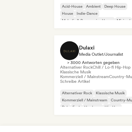
Acid-House
Ambient
Deep House
House
Indie-Dance
Melodic & Progressive House
Minimal
Organischer House / Downtempo
Dulaxi
Media Outlet/Journalist
> 3000 Antworten gegeben
Alternativer Rock
Chill / Lo-fi Hip-Hop
Klassische Musik
Kommerziell / Mainstream
Country-Mu
Schreibe Artikel
Alternativer Rock
Klassische Musik
Kommerziell / Mainstream
Country-Mu
Dub
Funk
Hardcore
Hip-Hop