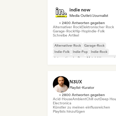
indie now
Media Outlet/Journalist
> 2400 Antworten gegeben
Alternativer Rock
Elektronischer Rock
Garage-Rock
Hip-Hop
Indie-Folk
Schreibe Artikel
Alternativer Rock
Garage-Rock
Indie-Folk
Indie-Pop
Indie-Rock
Internationaler Rap
Metal / Heavy met
Pop-Rock
N3UX
Playlist-Kurator
> 2800 Antworten gegeben
Acid-House
Ambient
Chill out
Deep Hou
Electronica
Künstler zu meinen einflussreichen
Playlists hinzufügen