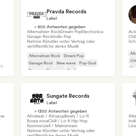
Pravda Records
Label
> 800 Antworten gegeben
Alternativer Rock
Dream Pop
Electronica
Aci
Garage-Rock
Indie-Pop
Chil
Nehme Künstler unter Vertrag oder
Schr
veröffentliche deren Musik
Alt
Alternativer Rock
Dream Pop
Chi
Garage-Rock
New wave
Pop-Soul
al
Kom
Reggae
Shoegaze
Soul
Dr
Sungate Records
Label
> 1300 Antworten gegeben
se
Afrobeat / Afropop
Beats / Lo-fi
Alt
Bossa nova
Chill / Lo-fi Hip-Hop
Ind
Kommerziell / Mainstream
Liz
Nehme Künstler unter Vertrag oder
veröffentliche deren Musik