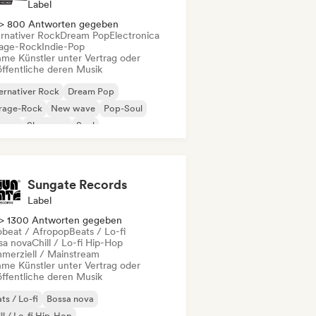
Label
> 800 Antworten gegeben
ernativer Rock
Dream Pop
Electronica
age-Rock
Indie-Pop
me Künstler unter Vertrag oder
öffentliche deren Musik
ernativer Rock
Dream Pop
rage-Rock
New wave
Pop-Soul
ggae
Shoegaze
Soul
Sungate Records
Label
> 1300 Antworten gegeben
obeat / Afropop
Beats / Lo-fi
sa nova
Chill / Lo-fi Hip-Hop
merziell / Mainstream
me Künstler unter Vertrag oder
öffentliche deren Musik
ts / Lo-fi
Bossa nova
ll / Lo-fi Hip-Hop