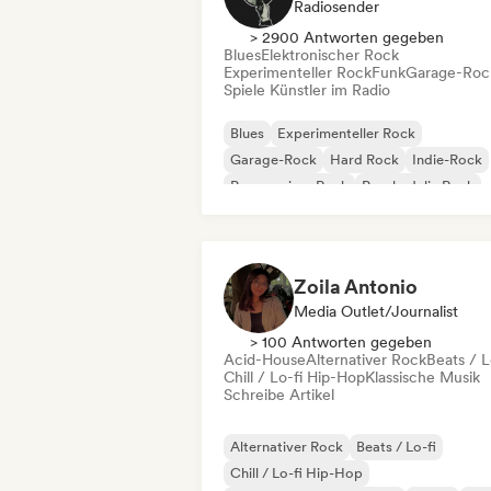
Radiosender
> 2900 Antworten gegeben
Blues
Elektronischer Rock
Experimenteller Rock
Funk
Garage-Roc
Spiele Künstler im Radio
Blues
Experimenteller Rock
Garage-Rock
Hard Rock
Indie-Rock
Progressiver Rock
Psychedelic Rock
Rock & Roll / Klassischer Rock
Zoila Antonio
Media Outlet/Journalist
> 100 Antworten gegeben
Acid-House
Alternativer Rock
Beats / L
Chill / Lo-fi Hip-Hop
Klassische Musik
Schreibe Artikel
Alternativer Rock
Beats / Lo-fi
Chill / Lo-fi Hip-Hop