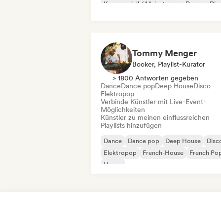
Kommerziell / Mainstream
Dance
Dis
Dream Pop
House
Tommy Menger
Booker, Playlist-Kurator
> 1800 Antworten gegeben
Dance
Dance pop
Deep House
Disco
Elektropop
Verbinde Künstler mit Live-Event-
Möglichkeiten
Künstler zu meinen einflussreichen
Playlists hinzufügen
Dance
Dance pop
Deep House
Disc
Elektropop
French-House
French Po
House