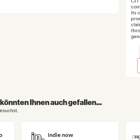
CITY
com
its 
prom
cla
thro
gene
könnten Ihnen auch gefallen...
esuchst.
o
indie now