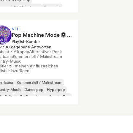
merziell / Mainstream
Dancehall
nce pop
Hip-Hop
Pop-Soul
NEU
Pop Machine Mode 🤖 AI Music, Indie Pop & Dream Pop
Playlist-Kurator
< 100 gegebene Antworten
obeat / Afropop
Alternativer Rock
ricana
Kommerziell / Mainstream
ntry-Musik
stler zu meinen einflussreichen
lists hinzufügen
ericana
Kommerziell / Mainstream
untry-Musik
Dance pop
Hyperpop
ie-Folk
Indie-Pop
Internationaler Pop