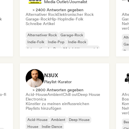
Media Outlet/Journalist
> 2400 Antworten gegeben
Alternativer Rock
Elektronischer Rock
Alt
k
Garage-Rock
Hip-Hop
Indie-Folk
Gar
Schreibe Artikel
Neh
ver
Alternativer Rock
Garage-Rock
Alt
Indie-Folk
Indie-Pop
Indie-Rock
Ga
Internationaler Rap
Metal / Heavy metal
Re
Pop-Rock
N3UX
Playlist-Kurator
> 2800 Antworten gegeben
o-fi
Acid-House
Ambient
Chill out
Deep House
Afr
Electronica
Bos
Künstler zu meinen einflussreichen
Kom
Playlists hinzufügen
Neh
ver
Acid-House
Ambient
Deep House
Bea
House
Indie-Dance
Chi