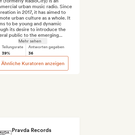
 (formerly RadioCity) is an 
mercial urban music radio. Since 
creation in 2017, it has aimed to 
ote urban culture as a whole. It 
ims to be young and dynamic 
ugh its desire to introduce the 
ral public to the emerging...
Mehr sehen
Teilungsrate
Antworten gegeben
39%
36
Ähnliche Kuratoren anzeigen
Pravda Records