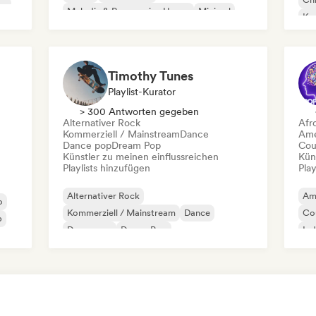
co
Melodic & Progressive House
Minimal
Kom
Organischer House / Downtempo
Da
Timothy Tunes
Playlist-Kurator
> 300 Antworten gegeben
Alternativer Rock
Afr
Kommerziell / Mainstream
Dance
Ame
Dance pop
Dream Pop
Cou
Künstler zu meinen einflussreichen
Kün
Playlists hinzufügen
Play
Alternativer Rock
Am
o
Kommerziell / Mainstream
Dance
Co
p
Dance pop
Dream Pop
Ind
Elektronischer Rock
Future House
Garage-Rock