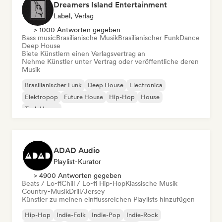
Dreamers Island Entertainment
Label, Verlag
> 1000 Antworten gegeben
Bass music
Brasilianische Musik
Brasilianischer Funk
Dance
Deep House
Biete Künstlern einen Verlagsvertrag an
Nehme Künstler unter Vertrag oder veröffentliche deren
Musik
Brasilianischer Funk
Deep House
Electronica
Elektropop
Future House
Hip-Hop
House
Tech House
ADAD Audio
Playlist-Kurator
> 4900 Antworten gegeben
Beats / Lo-fi
Chill / Lo-fi Hip-Hop
Klassische Musik
Country-Musik
Drill/Jersey
Künstler zu meinen einflussreichen Playlists hinzufügen
Hip-Hop
Indie-Folk
Indie-Pop
Indie-Rock