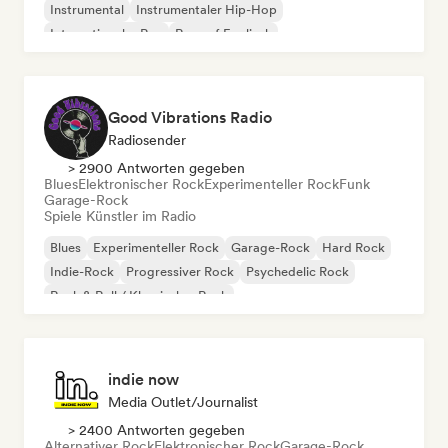
Instrumental
Instrumentaler Hip-Hop
Internationaler Rap
Rap auf Englisch
Good Vibrations Radio
Radiosender
> 2900 Antworten gegeben
Blues
Elektronischer Rock
Experimenteller Rock
Funk
Garage-Rock
Spiele Künstler im Radio
Blues
Experimenteller Rock
Garage-Rock
Hard Rock
Indie-Rock
Progressiver Rock
Psychedelic Rock
Rock & Roll / Klassischer Rock
indie now
Media Outlet/Journalist
> 2400 Antworten gegeben
Alternativer Rock
Elektronischer Rock
Garage-Rock