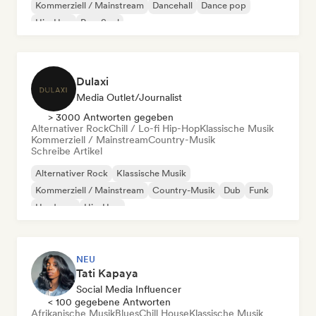
Kommerziell / Mainstream
Dancehall
Dance pop
Hip-Hop
Pop-Soul
Dulaxi
Media Outlet/Journalist
> 3000 Antworten gegeben
Alternativer Rock
Chill / Lo-fi Hip-Hop
Klassische Musik
Kommerziell / Mainstream
Country-Musik
Schreibe Artikel
Alternativer Rock
Klassische Musik
Kommerziell / Mainstream
Country-Musik
Dub
Funk
Hardcore
Hip-Hop
NEU
Tati Kapaya
Social Media Influencer
< 100 gegebene Antworten
Afrikanische Musik
Blues
Chill House
Klassische Musik