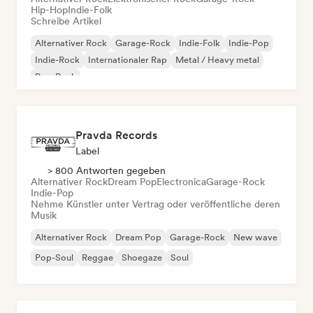
Hip-Hop
Indie-Folk
Schreibe Artikel
Alternativer Rock
Garage-Rock
Indie-Folk
Indie-Pop
Indie-Rock
Internationaler Rap
Metal / Heavy metal
Pop-Rock
Pravda Records
Label
> 800 Antworten gegeben
Alternativer Rock
Dream Pop
Electronica
Garage-Rock
Indie-Pop
Nehme Künstler unter Vertrag oder veröffentliche deren
Musik
Alternativer Rock
Dream Pop
Garage-Rock
New wave
Pop-Soul
Reggae
Shoegaze
Soul