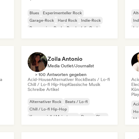
Blues
Experimenteller Rock
Alt
Garage-Rock
Hard Rock
Indie-Rock
Ind
Progressiver Rock
Psychedelic Rock
Int
Rock & Roll / Klassischer Rock
Po
Zoila Antonio
Media Outlet/Journalist
> 100 Antworten gegeben
ca
Acid-House
Alternativer Rock
Beats / Lo-fi
Aci
Chill / Lo-fi Hip-Hop
Klassische Musik
Ele
Schreibe Artikel
Kün
Play
Alternativer Rock
Beats / Lo-fi
Ac
Chill / Lo-fi Hip-Hop
Ho
Kommerziell / Mainstream
Dance
Disco
Mel
Dream Pop
House
Or