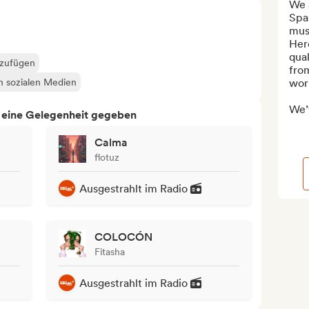
We a
Spa
musi
Here
qual
nzufügen
from
en sozialen Medien
worl
We’v
h eine Gelegenheit gegeben
Calma
flotuz
Ausgestrahlt im Radio
COLOCÓN
Fitasha
Ausgestrahlt im Radio