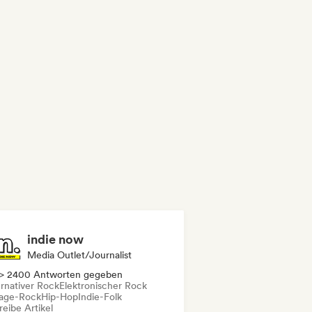
indie now
Media Outlet/Journalist
> 2400 Antworten gegeben
ernativer Rock
Elektronischer Rock
age-Rock
Hip-Hop
Indie-Folk
eibe Artikel