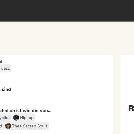
s
 Jazz
n sind
R
nlich ist wie die von...
ystics
Hiphop
nd
Thee Sacred Souls