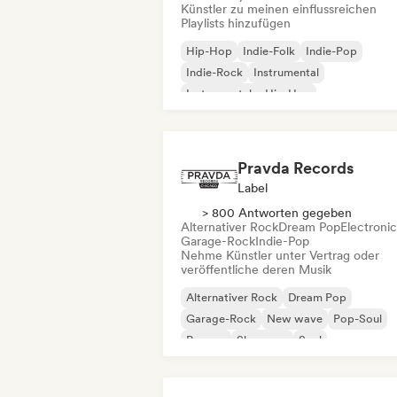
Künstler zu meinen einflussreichen
Playlists hinzufügen
Hip-Hop
Indie-Folk
Indie-Pop
Indie-Rock
Instrumental
Instrumentaler Hip-Hop
Internationaler Rap
Rap auf Englisch
Pravda Records
Label
> 800 Antworten gegeben
Alternativer Rock
Dream Pop
Electroni
Garage-Rock
Indie-Pop
Nehme Künstler unter Vertrag oder
veröffentliche deren Musik
Alternativer Rock
Dream Pop
Garage-Rock
New wave
Pop-Soul
Reggae
Shoegaze
Soul