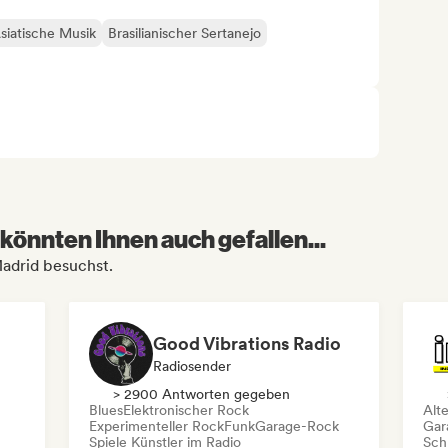
siatische Musik
Brasilianischer Sertanejo
könnten Ihnen auch gefallen...
Madrid besuchst.
Good Vibrations Radio
Radiosender
> 2900 Antworten gegeben
Blues
Elektronischer Rock
Alt
Experimenteller Rock
Funk
Garage-Rock
Gar
Spiele Künstler im Radio
Schr