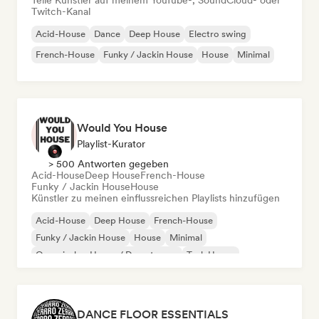
Teile Künstler auf meinem YouTube-, SoundCloud- oder
Twitch-Kanal
Acid-House
Dance
Deep House
Electro swing
French-House
Funky / Jackin House
House
Minimal
Would You House
Playlist-Kurator
> 500 Antworten gegeben
Acid-House
Deep House
French-House
Funky / Jackin House
House
Künstler zu meinen einflussreichen Playlists hinzufügen
Acid-House
Deep House
French-House
Funky / Jackin House
House
Minimal
Organischer House / Downtempo
Tech House
DANCE FLOOR ESSENTIALS