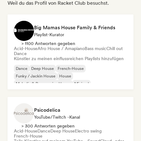
Weil du das Profil von Racket Club besuchst.
Big Mamas House Family & Friends
Playlist-Kurator
> 1100 Antworten gegeben
Acid-House
Afro House / Amapiano
Bass music
Chill out
Dance
Künstler zu meinen einflussreichen Playlists hinzufügen
Dance
Deep House
French-House
Funky / Jackin House
House
Melodic & Progressive House
Minimal
Organischer House / Downtempo
Psicodelica
YouTube/Twitch -Kanal
> 300 Antworten gegeben
Acid-House
Dance
Deep House
Electro swing
French-House