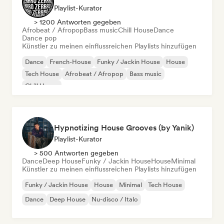
Playlist-Kurator
> 1200 Antworten gegeben
Afrobeat / Afropop
Bass music
Chill House
Dance
Dance pop
Künstler zu meinen einflussreichen Playlists hinzufügen
Dance
French-House
Funky / Jackin House
House
Tech House
Afrobeat / Afropop
Bass music
Chill House
Hypnotizing House Grooves (by Yanik)
Playlist-Kurator
> 500 Antworten gegeben
Dance
Deep House
Funky / Jackin House
House
Minimal
Künstler zu meinen einflussreichen Playlists hinzufügen
Funky / Jackin House
House
Minimal
Tech House
Dance
Deep House
Nu-disco / Italo