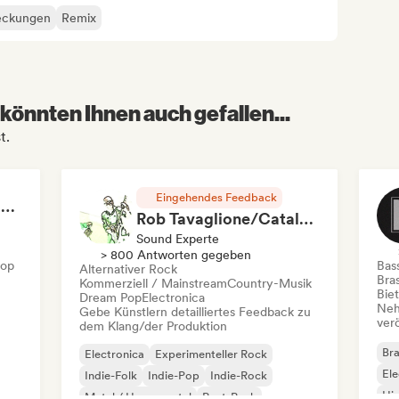
eckungen
Remix
könnten Ihnen auch gefallen...
t.
Eingehendes Feedback
RAP FRANÇAIS 2026 🔥🇫🇷 (Way Records)
Rob Tavaglione/Catalyst Recording
Sound Experte
> 800 Antworten gegeben
Hop
Bas
Alternativer Rock
Bras
Kommerziell / Mainstream
Country-Musik
Bie
Dream Pop
Electronica
Neh
Gebe Künstlern detailliertes Feedback zu
ver
dem Klang/der Produktion
Bra
Electronica
Experimenteller Rock
Ele
Indie-Folk
Indie-Pop
Indie-Rock
Hi
Metal / Heavy metal
Post-Punk