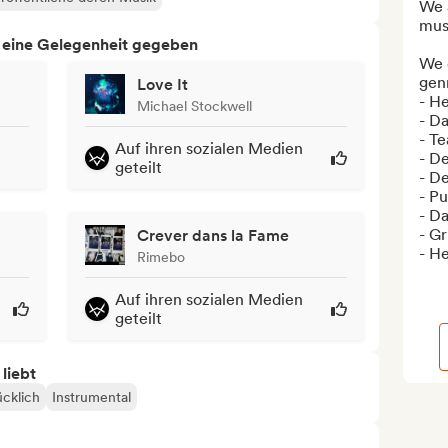
We 
musi
h eine Gelegenheit gegeben
We 
genr
Love It
- H
Michael Stockwell
- D
- Te
Auf ihren sozialen Medien
- De
geteilt
- De
- Pu
- Da
- Gr
Crever dans la Fame
- He
Rimebo
Auf ihren sozialen Medien
geteilt
 liebt
cklich
Instrumental