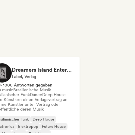
Dreamers Island Entertainment
Label, Verlag
> 1000 Antworten gegeben
s music
Brasilianische Musik
ilianischer Funk
Dance
Deep House
te Künstlern einen Verlagsvertrag an
me Künstler unter Vertrag oder
öffentliche deren Musik
silianischer Funk
Deep House
ctronica
Elektropop
Future House
p-Hop
House
Tech House