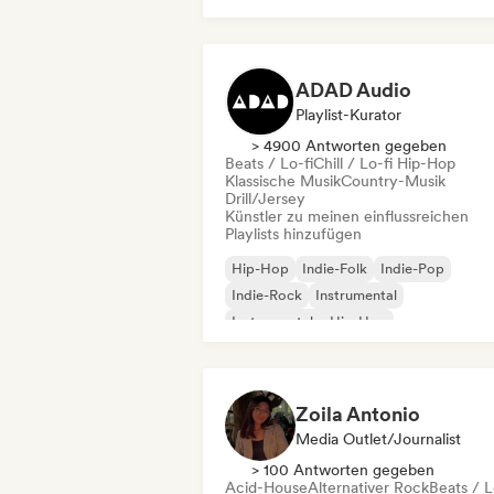
Chill / Lo-fi Hip-Hop
ADAD Audio
Playlist-Kurator
> 4900 Antworten gegeben
Beats / Lo-fi
Chill / Lo-fi Hip-Hop
Klassische Musik
Country-Musik
Drill/Jersey
Künstler zu meinen einflussreichen
Playlists hinzufügen
Hip-Hop
Indie-Folk
Indie-Pop
Indie-Rock
Instrumental
Instrumentaler Hip-Hop
Internationaler Rap
Rap auf Englisch
Zoila Antonio
Media Outlet/Journalist
> 100 Antworten gegeben
Acid-House
Alternativer Rock
Beats / L