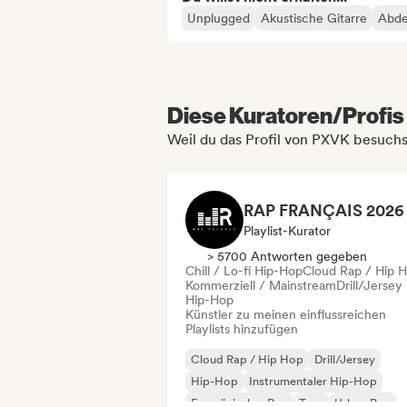
Unplugged
Akustische Gitarre
Abd
Diese Kuratoren/Profis 
Weil du das Profil von PXVK besuchs
Playlist-Kurator
> 5700 Antworten gegeben
Chill / Lo-fi Hip-Hop
Cloud Rap / Hip 
Kommerziell / Mainstream
Drill/Jersey
Hip-Hop
Künstler zu meinen einflussreichen
Playlists hinzufügen
Cloud Rap / Hip Hop
Drill/Jersey
Hip-Hop
Instrumentaler Hip-Hop
Französischer Rap
Trap
Urban Pop