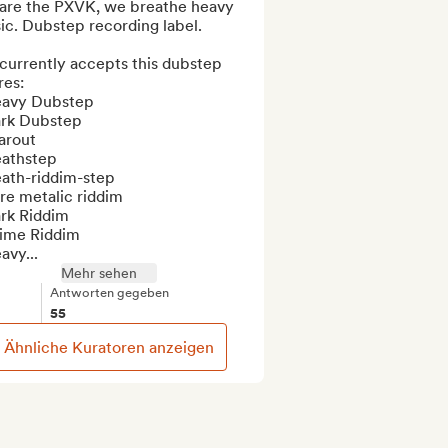
are the PXVK, we breathe heavy 
c. Dubstep recording label.

currently accepts this dubstep 
es:

eavy Dubstep

ark Dubstep

arout

athstep

ath-riddim-step

re metalic riddim

rk Riddim

ime Riddim

avy...
Mehr sehen
Antworten gegeben
55
Ähnliche Kuratoren anzeigen