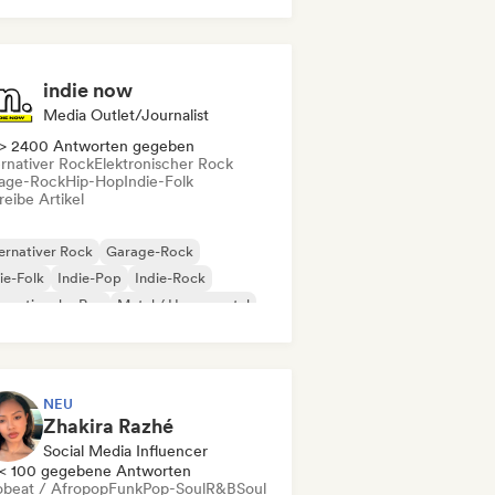
indie now
Media Outlet/Journalist
> 2400 Antworten gegeben
ernativer Rock
Elektronischer Rock
age-Rock
Hip-Hop
Indie-Folk
eibe Artikel
ernativer Rock
Garage-Rock
ie-Folk
Indie-Pop
Indie-Rock
ernationaler Rap
Metal / Heavy metal
p-Rock
NEU
Zhakira Razhé
Social Media Influencer
< 100 gegebene Antworten
obeat / Afropop
Funk
Pop-Soul
R&B
Soul