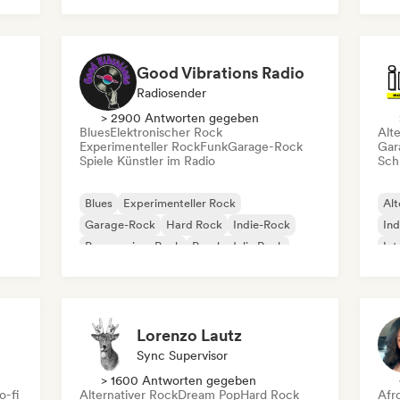
Rock & Roll / Klassischer Rock
Good Vibrations Radio
Radiosender
> 2900 Antworten gegeben
Blues
Elektronischer Rock
Alt
Experimenteller Rock
Funk
Garage-Rock
Gar
Spiele Künstler im Radio
Schr
Blues
Experimenteller Rock
Alt
Garage-Rock
Hard Rock
Indie-Rock
Ind
Progressiver Rock
Psychedelic Rock
Int
Rock & Roll / Klassischer Rock
Po
Lorenzo Lautz
Sync Supervisor
> 1600 Antworten gegeben
o-fi
Alternativer Rock
Dream Pop
Hard Rock
Afr