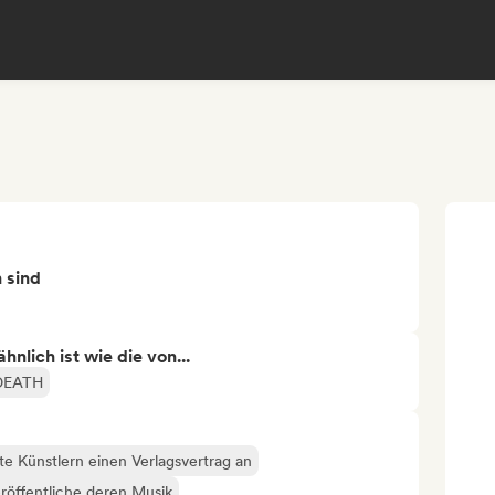
n sind
nlich ist wie die von...
DEATH
te Künstlern einen Verlagsvertrag an
röffentliche deren Musik