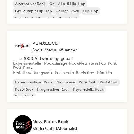
Alternativer Rock
Chill / Lo-fi Hip-Hop
Cloud Rap / Hip Hop
Garage-Rock
Hip-Hop
Indie-Rock
Pop-Punk
Punk-Rock
PUNXLOVE
Social Media Influencer
> 1000 Antworten gegeben
Experimenteller Rock
Garage-Rock
New wave
Pop-Punk
Post-Punk
Erstelle wirkungsvolle Posts oder Reels über Künstler
Experimenteller Rock
New wave
Pop-Punk
Post-Punk
Post-Rock
Progressiver Rock
Psychedelic Rock
Punk-Rock
New Faces Rock
Media Outlet/Journalist