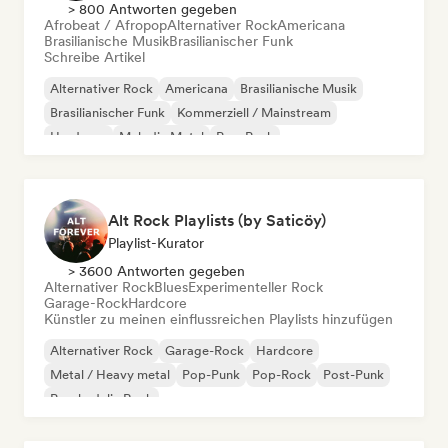
> 800 Antworten gegeben
Afrobeat / Afropop
Alternativer Rock
Americana
Brasilianische Musik
Brasilianischer Funk
Schreibe Artikel
Alternativer Rock
Americana
Brasilianische Musik
Brasilianischer Funk
Kommerziell / Mainstream
Hardcore
Melodic Metal
Pop-Punk
Alt Rock Playlists (by Saticöy)
Playlist-Kurator
> 3600 Antworten gegeben
Alternativer Rock
Blues
Experimenteller Rock
Garage-Rock
Hardcore
Künstler zu meinen einflussreichen Playlists hinzufügen
Alternativer Rock
Garage-Rock
Hardcore
Metal / Heavy metal
Pop-Punk
Pop-Rock
Post-Punk
Psychedelic Rock