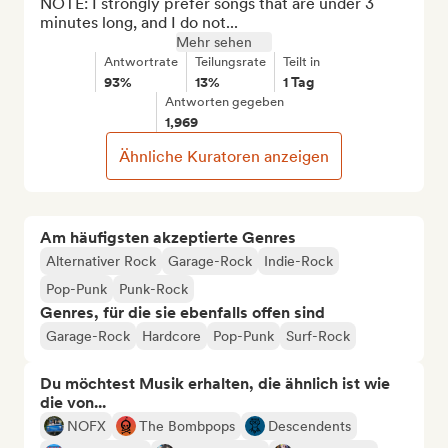
NOTE: I strongly prefer songs that are under 3 
minutes long, and I do not...
Mehr sehen
Antwortrate
Teilungsrate
Teilt in
93%
13%
1 Tag
Antworten gegeben
1,969
Ähnliche Kuratoren anzeigen
Am häufigsten akzeptierte Genres
Alternativer Rock
Garage-Rock
Indie-Rock
Pop-Punk
Punk-Rock
Genres, für die sie ebenfalls offen sind
Garage-Rock
Hardcore
Pop-Punk
Surf-Rock
Du möchtest Musik erhalten, die ähnlich ist wie
die von...
NOFX
The Bombpops
Descendents