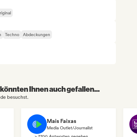
iginal
h
Techno
Abdeckungen
könnten Ihnen auch gefallen...
lde besuchst.
Mais Faixas
Media Outlet/Journalist
> 7700 Antworten gegeben