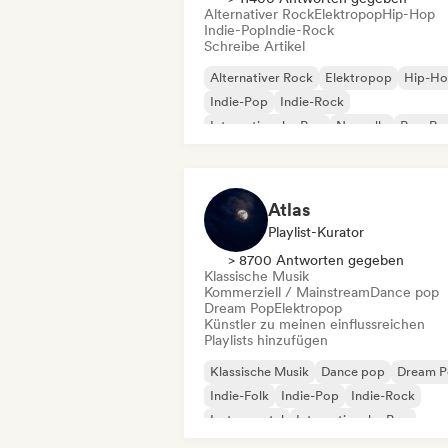
Alternativer Rock
Elektropop
Hip-Hop
Indie-Pop
Indie-Rock
Schreibe Artikel
Alternativer Rock
Elektropop
Hip-H
Indie-Pop
Indie-Rock
Internationaler Pop
Nouvelle
Pop-Ro
Atlas
Playlist-Kurator
> 8700 Antworten gegeben
Klassische Musik
Kommerziell / Mainstream
Dance pop
Dream Pop
Elektropop
Künstler zu meinen einflussreichen
Playlists hinzufügen
Klassische Musik
Dance pop
Dream 
Indie-Folk
Indie-Pop
Indie-Rock
Instrumental
Internationaler Pop