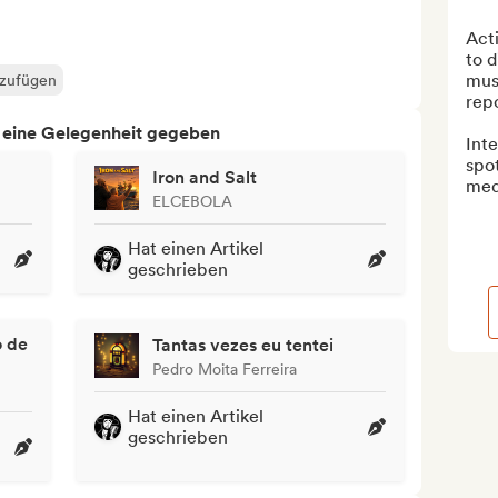
Acti
to d
musi
nzufügen
repo
h eine Gelegenheit gegeben
Inte
spot
Iron and Salt
med
ELCEBOLA
Hat einen Artikel
geschrieben
o de
Tantas vezes eu tentei
Pedro Moita Ferreira
Hat einen Artikel
geschrieben