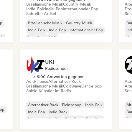
Brasilianische Musik
Country-Musik
Alt
Indie-Folk
Indie-Pop
Internationaler Pop
Dre
Schreibe Artikel
Schr
op
Brasilianische Musik
Country-Musik
Da
Indie-Folk
Indie-Pop
Internationaler Pop
Ind
ck
Pop-Rock
R&B
Pro
Rock & Roll / Klassischer Rock
UKI
Radiosender
> 6100 Antworten gegeben
Acid-House
Alternativer Rock
Aci
Brasilianische Musik
Coldwave
Dance pop
Alt
Spiele Künstler im Radio
Schr
Alternativer Rock
Elektropop
Indie-Folk
Alt
Pop
Indie-Pop
Indie-Rock
Da
Internationaler Pop
Pop-Rock
Pop-Soul
Exp
Ind