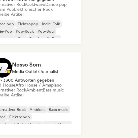
ernativer Rock
Coldwave
Dance pop
am Pop
Elektronischer Rock
eibe Artikel
nce pop
Elektropop
Indie-Folk
ie-Pop
Pop-Rock
Pop-Soul
gressiver Pop
Psychedelic Pop
Nosso Som
Media Outlet/Journalist
> 3300 Antworten gegeben
d-House
Afro House / Amapiano
ernativer Rock
Ambient
Bass music
eibe Artikel
ernativer Rock
Ambient
Bass music
nce
Elektropop
erimentelle Elektronik
French-House
ie-Folk