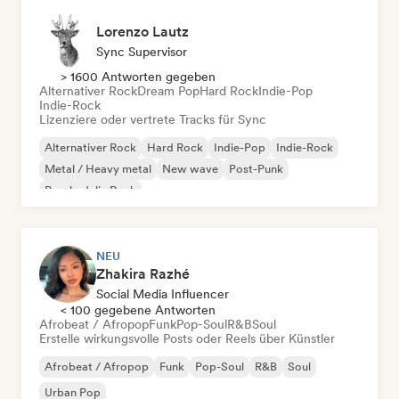
Lorenzo Lautz
Sync Supervisor
> 1600 Antworten gegeben
Alternativer Rock
Dream Pop
Hard Rock
Indie-Pop
Indie-Rock
Lizenziere oder vertrete Tracks für Sync
Alternativer Rock
Hard Rock
Indie-Pop
Indie-Rock
Metal / Heavy metal
New wave
Post-Punk
Psychedelic Rock
NEU
Zhakira Razhé
Social Media Influencer
< 100 gegebene Antworten
Afrobeat / Afropop
Funk
Pop-Soul
R&B
Soul
Erstelle wirkungsvolle Posts oder Reels über Künstler
Afrobeat / Afropop
Funk
Pop-Soul
R&B
Soul
Urban Pop