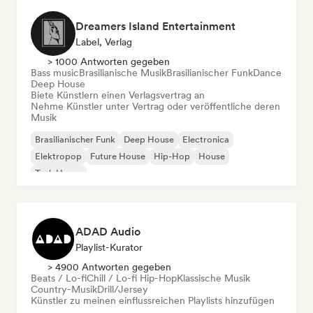
Dreamers Island Entertainment
Label, Verlag
> 1000 Antworten gegeben
Bass music
Brasilianische Musik
Brasilianischer Funk
Dance
Deep House
Biete Künstlern einen Verlagsvertrag an
Nehme Künstler unter Vertrag oder veröffentliche deren
Musik
Brasilianischer Funk
Deep House
Electronica
Elektropop
Future House
Hip-Hop
House
Tech House
ADAD Audio
Playlist-Kurator
> 4900 Antworten gegeben
Beats / Lo-fi
Chill / Lo-fi Hip-Hop
Klassische Musik
Country-Musik
Drill/Jersey
Künstler zu meinen einflussreichen Playlists hinzufügen