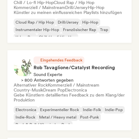
Chill / Lo-fi Hip-Hop
Cloud Rap / Hip Hop
Kommerziell / Mainstream
Drill/Jersey
Hip-Hop
Künstler zu meinen einflussreichen Playlists hinzufügen
Cloud Rap / Hip Hop
Drill/Jersey
Hip-Hop
Instrumentaler Hip-Hop
Französischer Rap
Trap
Urban Pop
Chill / Lo-fi Hip-Hop
Eingehendes Feedback
Rob Tavaglione/Catalyst Recording
Sound Experte
> 800 Antworten gegeben
Alternativer Rock
Kommerziell / Mainstream
Country-Musik
Dream Pop
Electronica
Gebe Künstlern detailliertes Feedback zu dem Klang/der
Produktion
Electronica
Experimenteller Rock
Indie-Folk
Indie-Pop
Indie-Rock
Metal / Heavy metal
Post-Punk
Rock & Roll / Klassischer Rock