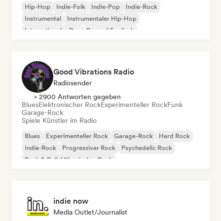
Hip-Hop
Indie-Folk
Indie-Pop
Indie-Rock
Instrumental
Instrumentaler Hip-Hop
Internationaler Rap
Rap auf Englisch
Good Vibrations Radio
Radiosender
> 2900 Antworten gegeben
Blues
Elektronischer Rock
Experimenteller Rock
Funk
Garage-Rock
Spiele Künstler im Radio
Blues
Experimenteller Rock
Garage-Rock
Hard Rock
Indie-Rock
Progressiver Rock
Psychedelic Rock
Rock & Roll / Klassischer Rock
indie now
Media Outlet/Journalist