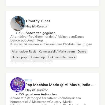
Timothy Tunes
Playlist-Kurator
> 300 Antworten gegeben
Alternativer Rock
Kommerziell / Mainstream
Dance
Dance pop
Dream Pop
Künstler zu meinen einflussreichen Playlists hinzufügen
Alternativer Rock
Kommerziell / Mainstream
Dance
Dance pop
Dream Pop
Elektronischer Rock
Future House
Garage-Rock
NEU
Pop Machine Mode 🤖 AI Music, Indie Pop & Dream Pop
Playlist-Kurator
< 100 gegebene Antworten
Afrobeat / Afropop
Alternativer Rock
Americana
Kommerziell / Mainstream
Country-Musik