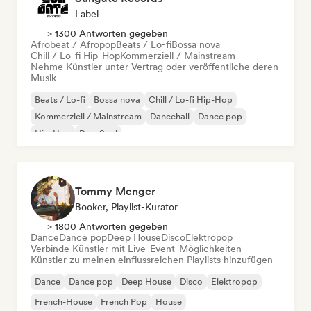
Label
> 1300 Antworten gegeben
Afrobeat / Afropop
Beats / Lo-fi
Bossa nova
Chill / Lo-fi Hip-Hop
Kommerziell / Mainstream
Nehme Künstler unter Vertrag oder veröffentliche deren
Musik
Beats / Lo-fi
Bossa nova
Chill / Lo-fi Hip-Hop
Kommerziell / Mainstream
Dancehall
Dance pop
Hip-Hop
Pop-Soul
Tommy Menger
Booker, Playlist-Kurator
> 1800 Antworten gegeben
Dance
Dance pop
Deep House
Disco
Elektropop
Verbinde Künstler mit Live-Event-Möglichkeiten
Künstler zu meinen einflussreichen Playlists hinzufügen
Dance
Dance pop
Deep House
Disco
Elektropop
French-House
French Pop
House