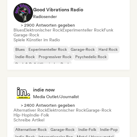
Good Vibrations Radio
Radiosender
> 2900 Antworten gegeben
Blues
Elektronischer Rock
Experimenteller Rock
Funk
Garage-Rock
Spiele Künstler im Radio
Blues
Experimenteller Rock
Garage-Rock
Hard Rock
Indie-Rock
Progressiver Rock
Psychedelic Rock
Rock & Roll / Klassischer Rock
indie now
Media Outlet/Journalist
> 2400 Antworten gegeben
Alternativer Rock
Elektronischer Rock
Garage-Rock
Hip-Hop
Indie-Folk
Schreibe Artikel
Alternativer Rock
Garage-Rock
Indie-Folk
Indie-Pop
Indie-Rock
Internationaler Rap
Metal / Heavy metal