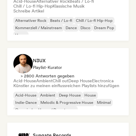
Acid-House
Alternativer Rock
Beats / Lo-fi
Chill / Lo-fi Hip-Hop
Klassische Musik
Schreibe Artikel
Alternativer Rock
Beats / Lo-fi
Chill / Lo-fi Hip-Hop
Kommerziell / Mainstream
Dance
Disco
Dream Pop
House
N3UX
Playlist-Kurator
> 2800 Antworten gegeben
Acid-House
Ambient
Chill out
Deep House
Electronica
Künstler zu meinen einflussreichen Playlists hinzufügen
Acid-House
Ambient
Deep House
House
Indie-Dance
Melodic & Progressive House
Minimal
Organischer House / Downtempo
Sungate Records