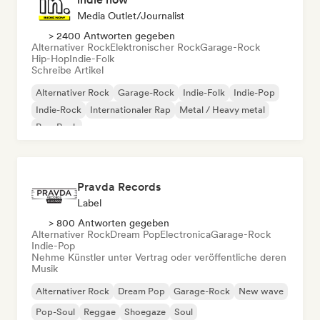
Media Outlet/Journalist
> 2400 Antworten gegeben
Alternativer Rock
Elektronischer Rock
Garage-Rock
Hip-Hop
Indie-Folk
Schreibe Artikel
Alternativer Rock
Garage-Rock
Indie-Folk
Indie-Pop
Indie-Rock
Internationaler Rap
Metal / Heavy metal
Pop-Rock
Pravda Records
Label
> 800 Antworten gegeben
Alternativer Rock
Dream Pop
Electronica
Garage-Rock
Indie-Pop
Nehme Künstler unter Vertrag oder veröffentliche deren
Musik
Alternativer Rock
Dream Pop
Garage-Rock
New wave
Pop-Soul
Reggae
Shoegaze
Soul