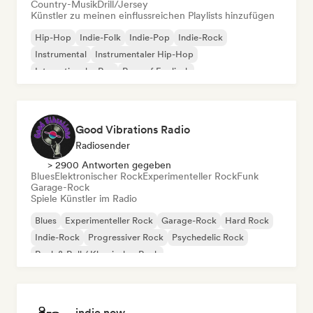
Country-Musik
Drill/Jersey
Künstler zu meinen einflussreichen Playlists hinzufügen
Hip-Hop
Indie-Folk
Indie-Pop
Indie-Rock
Instrumental
Instrumentaler Hip-Hop
Internationaler Rap
Rap auf Englisch
Good Vibrations Radio
Radiosender
> 2900 Antworten gegeben
Blues
Elektronischer Rock
Experimenteller Rock
Funk
Garage-Rock
Spiele Künstler im Radio
Blues
Experimenteller Rock
Garage-Rock
Hard Rock
Indie-Rock
Progressiver Rock
Psychedelic Rock
Rock & Roll / Klassischer Rock
indie now