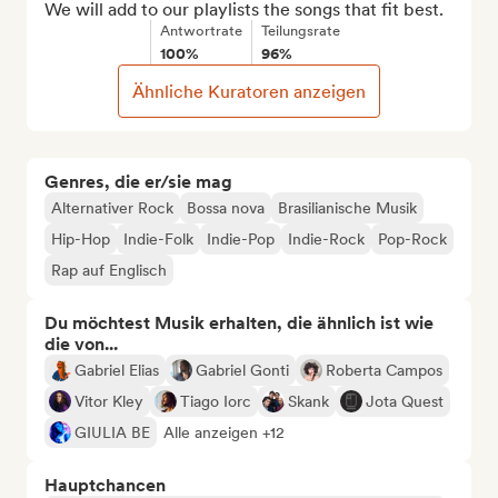
We will add to our playlists the songs that fit best.
Antwortrate
Teilungsrate
100%
96%
Ähnliche Kuratoren anzeigen
Genres, die er/sie mag
Alternativer Rock
Bossa nova
Brasilianische Musik
Hip-Hop
Indie-Folk
Indie-Pop
Indie-Rock
Pop-Rock
Rap auf Englisch
Du möchtest Musik erhalten, die ähnlich ist wie
die von...
Gabriel Elias
Gabriel Gonti
Roberta Campos
Vitor Kley
Tiago Iorc
Skank
Jota Quest
GIULIA BE
Alle anzeigen +12
Hauptchancen