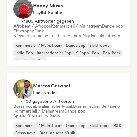
Happy Music
Playlist-Kurator
> 1800 Antworten gegeben
Afrobeat / Afropop
Kommerziell / Mainstream
Dance pop
Elektropop
Funk
Künstler zu meinen einflussreichen Playlists hinzufügen
Kommerziell / Mainstream
Dance pop
Elektropop
Indie-Pop
Internationaler Pop
K-Pop/J-Pop
Pop-Rock
Psychedelic Pop
Marcos Cruvinel
Radiosender
< 100 gegebene Antworten
Bossa nova
Brasilianische Musik
Brasilianischer Sertanejo
Kommerziell / Mainstream
Dance pop
Spiele Künstler im Radio
Kommerziell / Mainstream
Dance pop
Elektropop
R&B
Bossa nova
Brasilianische Musik