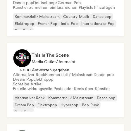
Dance pop
Deutschpop/German Pop
Künstler zu meinen einflussreichen Playlists hinzufügen
Kommerziell / Mainstream
Country-Musik
Dance pop
Elektropop
French Pop
Indie-Pop
Internationaler Pop
Pop-Rock
This Is The Scene
Media Outlet/Journalist
> 500 Antworten gegeben
Alternativer Rock
Kommerziell / Mainstream
Dance pop
Dream Pop
Elektropop
Schreibe Artikel
Erstelle wirkungsvolle Posts oder Reels über Künstler
Alternativer Rock
Kommerziell / Mainstream
Dance pop
Dream Pop
Elektropop
Hyperpop
Pop-Punk
Post-Punk