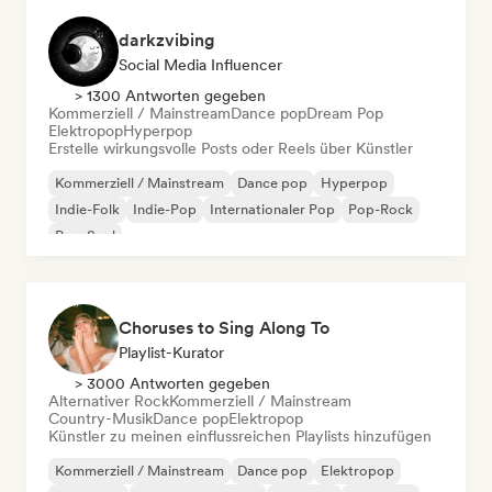
darkzvibing
Social Media Influencer
> 1300 Antworten gegeben
Kommerziell / Mainstream
Dance pop
Dream Pop
Elektropop
Hyperpop
Erstelle wirkungsvolle Posts oder Reels über Künstler
Kommerziell / Mainstream
Dance pop
Hyperpop
Indie-Folk
Indie-Pop
Internationaler Pop
Pop-Rock
Pop-Soul
Choruses to Sing Along To
Playlist-Kurator
> 3000 Antworten gegeben
Alternativer Rock
Kommerziell / Mainstream
Country-Musik
Dance pop
Elektropop
Künstler zu meinen einflussreichen Playlists hinzufügen
Kommerziell / Mainstream
Dance pop
Elektropop