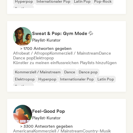
Hyperpop
Internationaler Pop
Latin Pop
Pop-Rock
Synthpop
Sweat & Pop: Gym Mode 💦
Playlist-Kurator
> 1700 Antworten gegeben
Afrobeat / Afropop
Kommerziell / Mainstream
Dance
Dance pop
Elektropop
Künstler zu meinen einflussreichen Playlists hinzufügen
Kommerziell / Mainstream
Dance
Dance pop
Elektropop
Hyperpop
Internationaler Pop
Latin Pop
Synthpop
Feel-Good Pop
Playlist-Kurator
> 3300 Antworten gegeben
Americana
Kommerziell / Mainstream
Country-Musik