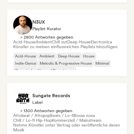
N3UX
Playlist-Kurator
> 2800 Antworten gegeben
Acid-House
Ambient
Chill out
Deep House
Electronica
Künstler zu meinen einflussreichen Playlists hinzufügen
Acid-House
Ambient
Deep House
House
Indie-Dance
Melodic & Progressive House
Minimal
Organischer House / Downtempo
Sungate Records
Label
> 1300 Antworten gegeben
Afrobeat / Afropop
Beats / Lo-fi
Bossa nova
Chill / Lo-fi Hip-Hop
Kommerziell / Mainstream
Nehme Künstler unter Vertrag oder veröffentliche deren
Musik