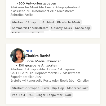
> 900 Antworten gegeben
Afrikanische Musik
Afrobeat / Afropop
Ambient
Klassische Musik
Kommerziell / Mainstream
Schreibe Artikel
Afrobeat / Afropop
Ambient
Klassische Musik
Kommerziell / Mainstream
Country-Musik
Dance pop
Drill/Jersey
Hip-Hop
NEU
Zhakira Razhé
Social Media Influencer
< 100 gegebene Antworten
Afrobeat / Afropop
Afro House / Amapiano
Chill / Lo-fi Hip-Hop
Kommerziell / Mainstream
Experimenteller Jazz
Erstelle wirkungsvolle Posts oder Reels über Künstler
Afrobeat / Afropop
Funk
Hip-Hop
Moderner Jazz
Pop-Soul
R&B
Singer-Songwriter
Soul