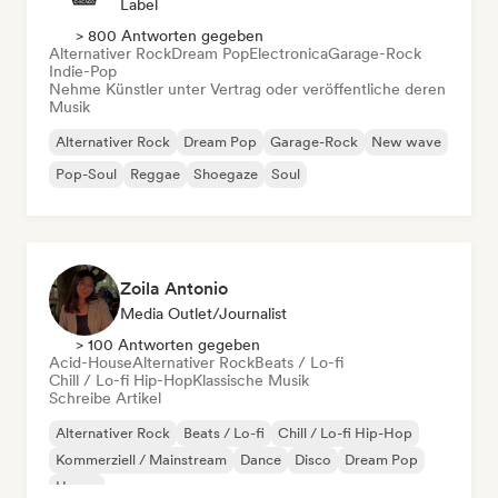
Label
> 800 Antworten gegeben
Alternativer Rock
Dream Pop
Electronica
Garage-Rock
Indie-Pop
Nehme Künstler unter Vertrag oder veröffentliche deren
Musik
Alternativer Rock
Dream Pop
Garage-Rock
New wave
Pop-Soul
Reggae
Shoegaze
Soul
Zoila Antonio
Media Outlet/Journalist
> 100 Antworten gegeben
Acid-House
Alternativer Rock
Beats / Lo-fi
Chill / Lo-fi Hip-Hop
Klassische Musik
Schreibe Artikel
Alternativer Rock
Beats / Lo-fi
Chill / Lo-fi Hip-Hop
Kommerziell / Mainstream
Dance
Disco
Dream Pop
House