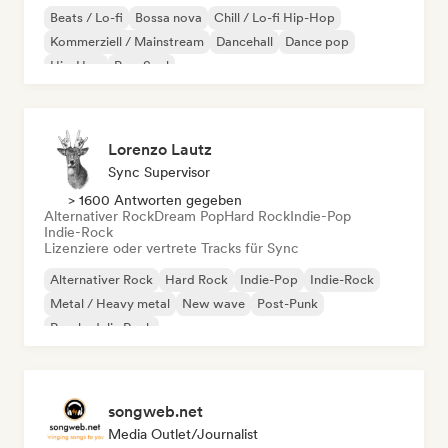
Beats / Lo-fi
Bossa nova
Chill / Lo-fi Hip-Hop
Kommerziell / Mainstream
Dancehall
Dance pop
Hip-Hop
Pop-Soul
Lorenzo Lautz
Sync Supervisor
> 1600 Antworten gegeben
Alternativer Rock
Dream Pop
Hard Rock
Indie-Pop
Indie-Rock
Lizenziere oder vertrete Tracks für Sync
Alternativer Rock
Hard Rock
Indie-Pop
Indie-Rock
Metal / Heavy metal
New wave
Post-Punk
Psychedelic Rock
songweb.net
Media Outlet/Journalist