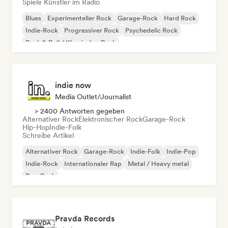
Spiele Künstler im Radio
Blues
Experimenteller Rock
Garage-Rock
Hard Rock
Indie-Rock
Progressiver Rock
Psychedelic Rock
Rock & Roll / Klassischer Rock
indie now
Media Outlet/Journalist
> 2400 Antworten gegeben
Alternativer Rock
Elektronischer Rock
Garage-Rock
Hip-Hop
Indie-Folk
Schreibe Artikel
Alternativer Rock
Garage-Rock
Indie-Folk
Indie-Pop
Indie-Rock
Internationaler Rap
Metal / Heavy metal
Pop-Rock
Pravda Records