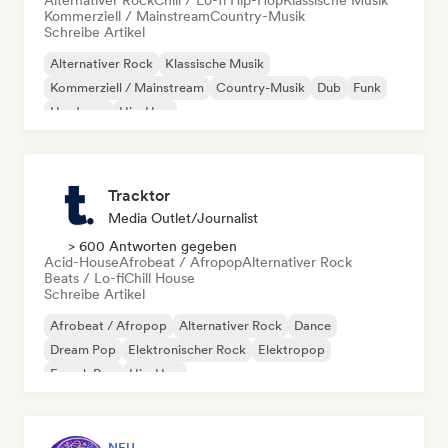
Alternativer Rock
Chill / Lo-fi Hip-Hop
Klassische Musik
Kommerziell / Mainstream
Country-Musik
Schreibe Artikel
Alternativer Rock
Klassische Musik
Kommerziell / Mainstream
Country-Musik
Dub
Funk
Hardcore
Hip-Hop
Tracktor
Media Outlet/Journalist
> 600 Antworten gegeben
Acid-House
Afrobeat / Afropop
Alternativer Rock
Beats / Lo-fi
Chill House
Schreibe Artikel
Afrobeat / Afropop
Alternativer Rock
Dance
Dream Pop
Elektronischer Rock
Elektropop
French Pop
Hip-Hop
NEU