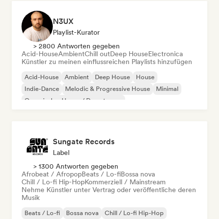
N3UX
Playlist-Kurator
> 2800 Antworten gegeben
Acid-House
Ambient
Chill out
Deep House
Electronica
Künstler zu meinen einflussreichen Playlists hinzufügen
Acid-House
Ambient
Deep House
House
Indie-Dance
Melodic & Progressive House
Minimal
Organischer House / Downtempo
Sungate Records
Label
> 1300 Antworten gegeben
Afrobeat / Afropop
Beats / Lo-fi
Bossa nova
Chill / Lo-fi Hip-Hop
Kommerziell / Mainstream
Nehme Künstler unter Vertrag oder veröffentliche deren
Musik
Beats / Lo-fi
Bossa nova
Chill / Lo-fi Hip-Hop