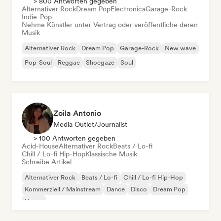
> 800 Antworten gegeben
Alternativer Rock
Dream Pop
Electronica
Garage-Rock
Indie-Pop
Nehme Künstler unter Vertrag oder veröffentliche deren
Musik
Alternativer Rock
Dream Pop
Garage-Rock
New wave
Pop-Soul
Reggae
Shoegaze
Soul
Zoila Antonio
Media Outlet/Journalist
> 100 Antworten gegeben
Acid-House
Alternativer Rock
Beats / Lo-fi
Chill / Lo-fi Hip-Hop
Klassische Musik
Schreibe Artikel
Alternativer Rock
Beats / Lo-fi
Chill / Lo-fi Hip-Hop
Kommerziell / Mainstream
Dance
Disco
Dream Pop
House