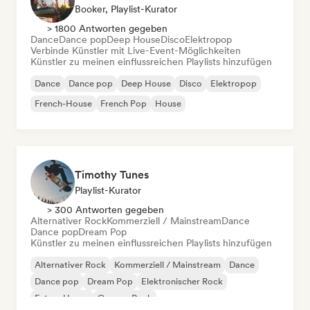
Booker, Playlist-Kurator
> 1800 Antworten gegeben
Dance
Dance pop
Deep House
Disco
Elektropop
Verbinde Künstler mit Live-Event-Möglichkeiten
Künstler zu meinen einflussreichen Playlists hinzufügen
Dance
Dance pop
Deep House
Disco
Elektropop
French-House
French Pop
House
Timothy Tunes
Playlist-Kurator
> 300 Antworten gegeben
Alternativer Rock
Kommerziell / Mainstream
Dance
Dance pop
Dream Pop
Künstler zu meinen einflussreichen Playlists hinzufügen
Alternativer Rock
Kommerziell / Mainstream
Dance
Dance pop
Dream Pop
Elektronischer Rock
Future House
Garage-Rock