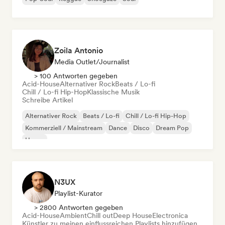
Zoila Antonio
Media Outlet/Journalist
> 100 Antworten gegeben
Acid-House
Alternativer Rock
Beats / Lo-fi
Chill / Lo-fi Hip-Hop
Klassische Musik
Schreibe Artikel
Alternativer Rock
Beats / Lo-fi
Chill / Lo-fi Hip-Hop
Kommerziell / Mainstream
Dance
Disco
Dream Pop
House
N3UX
Playlist-Kurator
> 2800 Antworten gegeben
Acid-House
Ambient
Chill out
Deep House
Electronica
Künstler zu meinen einflussreichen Playlists hinzufügen