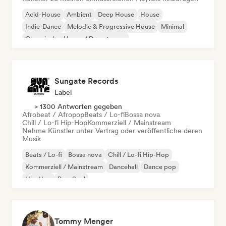
Acid-House
Ambient
Deep House
House
Indie-Dance
Melodic & Progressive House
Minimal
Organischer House / Downtempo
Sungate Records
Label
> 1300 Antworten gegeben
Afrobeat / Afropop
Beats / Lo-fi
Bossa nova
Chill / Lo-fi Hip-Hop
Kommerziell / Mainstream
Nehme Künstler unter Vertrag oder veröffentliche deren
Musik
Beats / Lo-fi
Bossa nova
Chill / Lo-fi Hip-Hop
Kommerziell / Mainstream
Dancehall
Dance pop
Hip-Hop
Pop-Soul
Tommy Menger