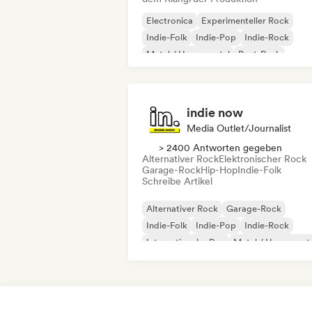
Electronica
Experimenteller Rock
Indie-Folk
Indie-Pop
Indie-Rock
Metal / Heavy metal
Post-Punk
Rock & Roll / Klassischer Rock
indie now
Media Outlet/Journalist
> 2400 Antworten gegeben
Alternativer Rock
Elektronischer Rock
Garage-Rock
Hip-Hop
Indie-Folk
Schreibe Artikel
Alternativer Rock
Garage-Rock
Indie-Folk
Indie-Pop
Indie-Rock
Internationaler Rap
Metal / Heavy met
Pop-Rock