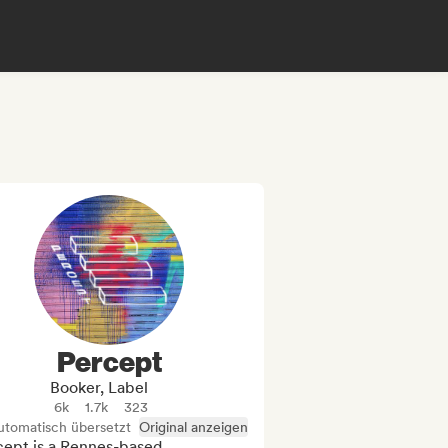
Percept
Booker, Label
6k
1.7k
323
utomatisch übersetzt
Original anzeigen
cept is a Rennes-based 