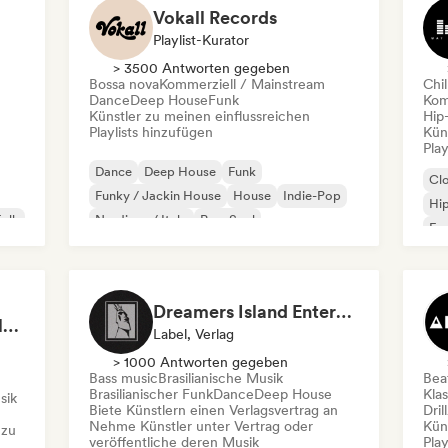
Vokall Records
Playlist-Kurator
> 3500 Antworten gegeben
Bossa nova
Kommerziell / Mainstream
Chil
Dance
Deep House
Funk
Kom
Künstler zu meinen einflussreichen
Hip
Playlists hinzufügen
Kün
Play
Dance
Deep House
Funk
Cl
Funky / Jackin House
House
Indie-Pop
Hi
Folk
Nu-disco / Italo
Pop-Soul
Fra
Chi
Dreamers Island Entertainment
Rob Tavaglione/Catalyst Recording
Label, Verlag
> 1000 Antworten gegeben
Bass music
Brasilianische Musik
Beat
Brasilianischer Funk
Dance
Deep House
Kla
sik
Biete Künstlern einen Verlagsvertrag an
Dril
Nehme Künstler unter Vertrag oder
Kün
 zu
veröffentliche deren Musik
Play