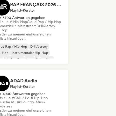
RAP FRANÇAIS 2026 🔥🇫🇷 (Way Records)
Playlist-Kurator
> 5700 Antworten gegeben
l / Lo-fi Hip-Hop
Cloud Rap / Hip Hop
merziell / Mainstream
Drill/Jersey
-Hop
stler zu meinen einflussreichen
lists hinzufügen
oud Rap / Hip Hop
Drill/Jersey
p-Hop
Instrumentaler Hip-Hop
nzösischer Rap
Trap
Urban Pop
ll / Lo-fi Hip-Hop
ADAD Audio
Playlist-Kurator
> 4900 Antworten gegeben
s / Lo-fi
Chill / Lo-fi Hip-Hop
ssische Musik
Country-Musik
l/Jersey
stler zu meinen einflussreichen
lists hinzufügen