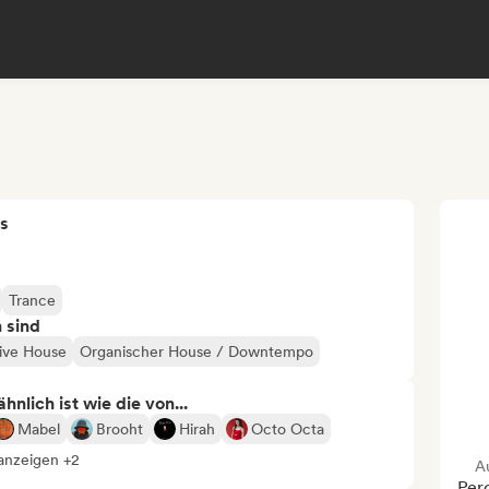
s
Trance
n sind
ive House
Organischer House / Downtempo
nlich ist wie die von...
Mabel
Brooht
Hirah
Octo Octa
 anzeigen +2
A
Per