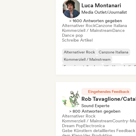
Luca Montanari
Media Outlet/Journalist
> 1600 Antworten gegeben
Alternativer Rock
Canzone Italiana
Kommerziell / Mainstream
Dance
Dance pop
Schreibe Artikel
Alternativer Rock
Canzone Italiana
Kommerziell / Mainstream
Experimenteller Jazz
Hip-Hop
Indie-
Indie-Pop
Instrumental
Eingehendes Feedback
Sound Experte
> 800 Antworten gegeben
Alternativer Rock
Kommerziell / Mainstream
Country-Mu
Dream Pop
Electronica
Gebe Künstlern detailliertes Feedback
dem Klang/der Produktion