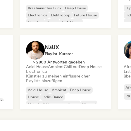
Brasilianischer Funk
Deep House
Hi
Electronica
Elektropop
Future House
Ind
Hip-Hop
House
Tech House
Ins
Int
N3UX
Playlist-Kurator
> 2800 Antworten gegeben
Acid-House
Ambient
Chill out
Deep House
Afr
Electronica
Erst
Künstler zu meinen einflussreichen
übe
Playlists hinzufügen
Af
Acid-House
Ambient
Deep House
R&
House
Indie-Dance
al
Melodic & Progressive House
Minimal
Organischer House / Downtempo