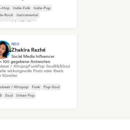
p-Hop
Indie-Folk
Indie-Pop
ie-Rock
Instrumental
trumentaler Hip-Hop
ernationaler Rap
Rap auf Englisch
NEU
Zhakira Razhé
Social Media Influencer
< 100 gegebene Antworten
obeat / Afropop
Funk
Pop-Soul
R&B
Soul
elle wirkungsvolle Posts oder Reels
r Künstler
robeat / Afropop
Funk
Pop-Soul
B
Soul
Urban Pop