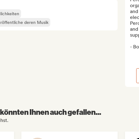
orga
and 
lichkeiten
elec
röffentliche deren Musik
Perc
and 
supp
- Bo
könnten Ihnen auch gefallen...
hst.