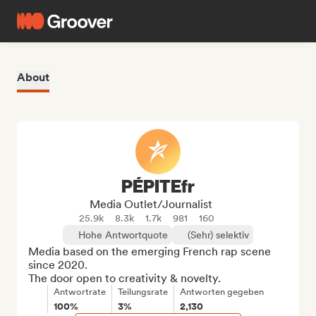
About
PÉPITEfr
Media Outlet/Journalist
25.9k
8.3k
1.7k
981
160
Hohe Antwortquote
(Sehr) selektiv
Media based on the emerging French rap scene 
since 2020.

The door open to creativity & novelty.
Antwortrate
Teilungsrate
Antworten gegeben
100%
3%
2,130