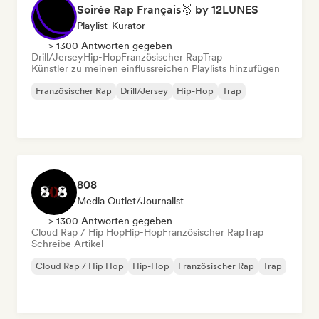
Soirée Rap Français🥇 by 12LUNES
Playlist-Kurator
> 1300 Antworten gegeben
Drill/Jersey
Hip-Hop
Französischer Rap
Trap
Künstler zu meinen einflussreichen Playlists hinzufügen
Französischer Rap
Drill/Jersey
Hip-Hop
Trap
808
Media Outlet/Journalist
> 1300 Antworten gegeben
Cloud Rap / Hip Hop
Hip-Hop
Französischer Rap
Trap
Schreibe Artikel
Cloud Rap / Hip Hop
Hip-Hop
Französischer Rap
Trap