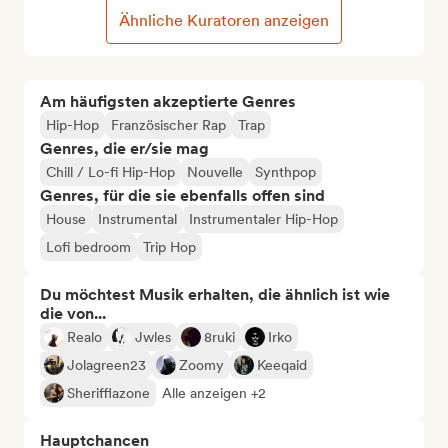
Ähnliche Kuratoren anzeigen
Am häufigsten akzeptierte Genres
Hip-Hop
Französischer Rap
Trap
Genres, die er/sie mag
Chill / Lo-fi Hip-Hop
Nouvelle
Synthpop
Genres, für die sie ebenfalls offen sind
House
Instrumental
Instrumentaler Hip-Hop
Lofi bedroom
Trip Hop
Du möchtest Musik erhalten, die ähnlich ist wie
die von...
Realo
Jwles
8ruki
Irko
Jolagreen23
Zoomy
Keeqaid
Sherifflazone
Alle anzeigen +2
Hauptchancen