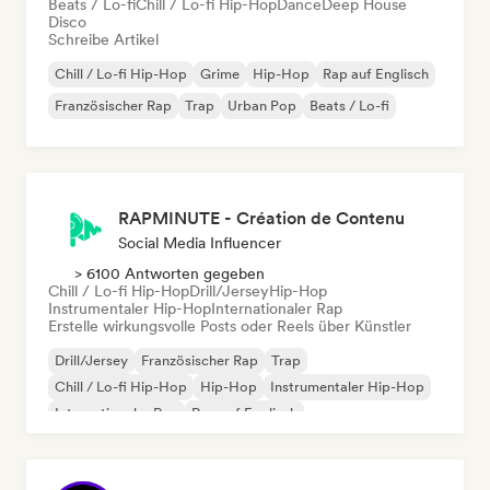
Beats / Lo-fi
Chill / Lo-fi Hip-Hop
Dance
Deep House
Disco
Schreibe Artikel
Chill / Lo-fi Hip-Hop
Grime
Hip-Hop
Rap auf Englisch
Französischer Rap
Trap
Urban Pop
Beats / Lo-fi
RAPMINUTE - Création de Contenu
Social Media Influencer
> 6100 Antworten gegeben
Chill / Lo-fi Hip-Hop
Drill/Jersey
Hip-Hop
Instrumentaler Hip-Hop
Internationaler Rap
Erstelle wirkungsvolle Posts oder Reels über Künstler
Drill/Jersey
Französischer Rap
Trap
Chill / Lo-fi Hip-Hop
Hip-Hop
Instrumentaler Hip-Hop
Internationaler Rap
Rap auf Englisch