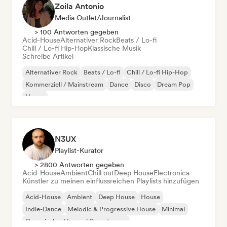
Zoila Antonio
Media Outlet/Journalist
> 100 Antworten gegeben
Acid-House
Alternativer Rock
Beats / Lo-fi
Chill / Lo-fi Hip-Hop
Klassische Musik
Schreibe Artikel
Alternativer Rock
Beats / Lo-fi
Chill / Lo-fi Hip-Hop
Kommerziell / Mainstream
Dance
Disco
Dream Pop
House
N3UX
Playlist-Kurator
> 2800 Antworten gegeben
Acid-House
Ambient
Chill out
Deep House
Electronica
Künstler zu meinen einflussreichen Playlists hinzufügen
Acid-House
Ambient
Deep House
House
Indie-Dance
Melodic & Progressive House
Minimal
Organischer House / Downtempo