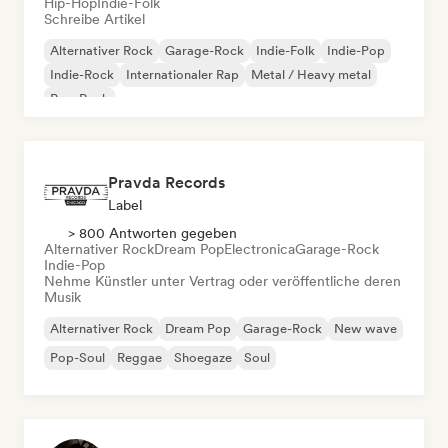
Hip-Hop
Indie-Folk
Schreibe Artikel
Alternativer Rock
Garage-Rock
Indie-Folk
Indie-Pop
Indie-Rock
Internationaler Rap
Metal / Heavy metal
Pop-Rock
Pravda Records
Label
> 800 Antworten gegeben
Alternativer Rock
Dream Pop
Electronica
Garage-Rock
Indie-Pop
Nehme Künstler unter Vertrag oder veröffentliche deren
Musik
Alternativer Rock
Dream Pop
Garage-Rock
New wave
Pop-Soul
Reggae
Shoegaze
Soul