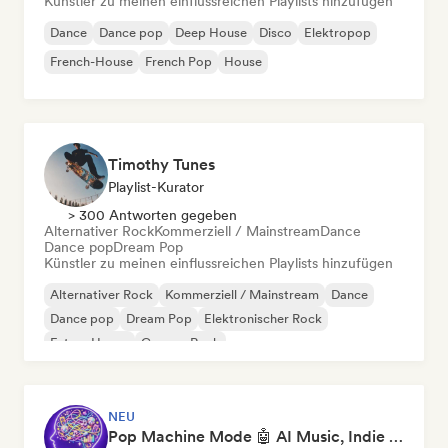
Künstler zu meinen einflussreichen Playlists hinzufügen
Dance
Dance pop
Deep House
Disco
Elektropop
French-House
French Pop
House
Timothy Tunes
Playlist-Kurator
> 300 Antworten gegeben
Alternativer Rock
Kommerziell / Mainstream
Dance
Dance pop
Dream Pop
Künstler zu meinen einflussreichen Playlists hinzufügen
Alternativer Rock
Kommerziell / Mainstream
Dance
Dance pop
Dream Pop
Elektronischer Rock
Future House
Garage-Rock
NEU
Pop Machine Mode 🤖 AI Music, Indie Pop & Dream Pop