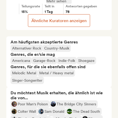
Mehr sehen
Teilungsrate
Teilt in
Antworten gegeben
15%
1 Tag
78
Ähnliche Kuratoren anzeigen
Am häufigsten akzeptierte Genres
Alternativer Rock
Country-Musik
Genres, die er/sie mag
Americana
Garage-Rock
Indie-Folk
Shoegaze
Genres, für die sie ebenfalls offen sind
Melodic Metal
Metal / Heavy metal
Singer-Songwriter
Du möchtest Musik erhalten, die ähnlich ist wie
die von...
Poor Man's Poison
The Bridge City Sinners
Colter Wall
Sam Donald
The Dead South