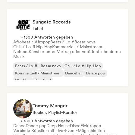
Sungate Records
Label
> 1300 Antworten gegeben
Afrobeat / Afropop
Beats / Lo-fi
Bossa nova
Chill / Lo-fi Hip-Hop
Kommerziell / Mainstream
Nehme Künstler unter Vertrag oder veröffentliche deren
Musik
Beats / Lo-fi
Bossa nova
Chill / Lo-fi Hip-Hop
Kommerziell / Mainstream
Dancehall
Dance pop
Hip-Hop
Pop-Soul
Tommy Menger
Booker, Playlist-Kurator
> 1800 Antworten gegeben
Dance
Dance pop
Deep House
Disco
Elektropop
Verbinde Künstler mit Live-Event-Möglichkeiten