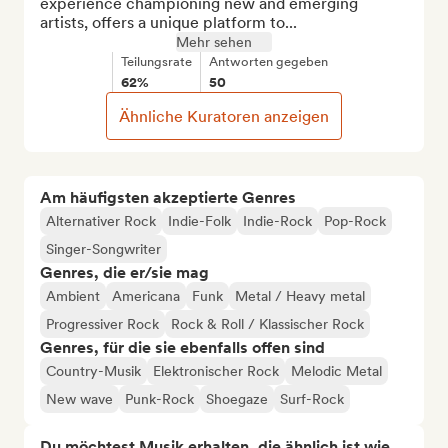
experience championing new and emerging 
artists, offers a unique platform to...
Mehr sehen
Teilungsrate
Antworten gegeben
62%
50
Ähnliche Kuratoren anzeigen
Am häufigsten akzeptierte Genres
Alternativer Rock
Indie-Folk
Indie-Rock
Pop-Rock
Singer-Songwriter
Genres, die er/sie mag
Ambient
Americana
Funk
Metal / Heavy metal
Progressiver Rock
Rock & Roll / Klassischer Rock
Genres, für die sie ebenfalls offen sind
Country-Musik
Elektronischer Rock
Melodic Metal
New wave
Punk-Rock
Shoegaze
Surf-Rock
Du möchtest Musik erhalten, die ähnlich ist wie