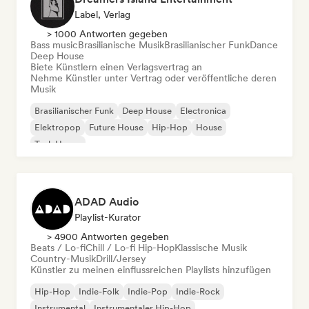
Label, Verlag
> 1000 Antworten gegeben
Bass music
Brasilianische Musik
Brasilianischer Funk
Dance
Deep House
Biete Künstlern einen Verlagsvertrag an
Nehme Künstler unter Vertrag oder veröffentliche deren
Musik
Brasilianischer Funk
Deep House
Electronica
Elektropop
Future House
Hip-Hop
House
Tech House
ADAD Audio
Playlist-Kurator
> 4900 Antworten gegeben
Beats / Lo-fi
Chill / Lo-fi Hip-Hop
Klassische Musik
Country-Musik
Drill/Jersey
Künstler zu meinen einflussreichen Playlists hinzufügen
Hip-Hop
Indie-Folk
Indie-Pop
Indie-Rock
Instrumental
Instrumentaler Hip-Hop