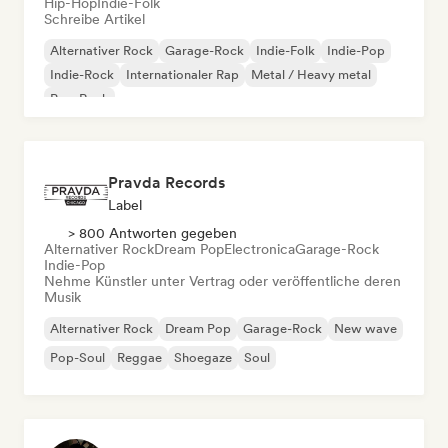
Hip-Hop
Indie-Folk
Schreibe Artikel
Alternativer Rock
Garage-Rock
Indie-Folk
Indie-Pop
Indie-Rock
Internationaler Rap
Metal / Heavy metal
Pop-Rock
Pravda Records
Label
> 800 Antworten gegeben
Alternativer Rock
Dream Pop
Electronica
Garage-Rock
Indie-Pop
Nehme Künstler unter Vertrag oder veröffentliche deren
Musik
Alternativer Rock
Dream Pop
Garage-Rock
New wave
Pop-Soul
Reggae
Shoegaze
Soul