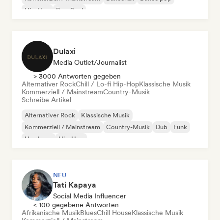
Hip-Hop
Pop-Soul
Dulaxi
Media Outlet/Journalist
> 3000 Antworten gegeben
Alternativer Rock
Chill / Lo-fi Hip-Hop
Klassische Musik
Kommerziell / Mainstream
Country-Musik
Schreibe Artikel
Alternativer Rock
Klassische Musik
Kommerziell / Mainstream
Country-Musik
Dub
Funk
Hardcore
Hip-Hop
NEU
Tati Kapaya
Social Media Influencer
< 100 gegebene Antworten
Afrikanische Musik
Blues
Chill House
Klassische Musik