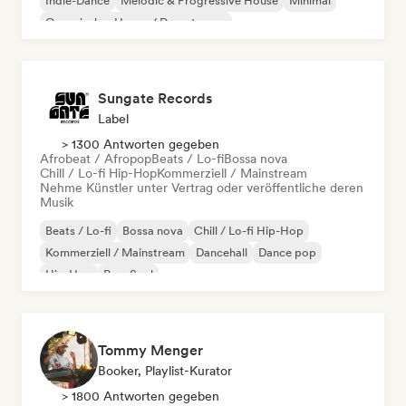
Indie-Dance
Melodic & Progressive House
Minimal
Organischer House / Downtempo
Sungate Records
Label
> 1300 Antworten gegeben
Afrobeat / Afropop
Beats / Lo-fi
Bossa nova
Chill / Lo-fi Hip-Hop
Kommerziell / Mainstream
Nehme Künstler unter Vertrag oder veröffentliche deren
Musik
Beats / Lo-fi
Bossa nova
Chill / Lo-fi Hip-Hop
Kommerziell / Mainstream
Dancehall
Dance pop
Hip-Hop
Pop-Soul
Tommy Menger
Booker, Playlist-Kurator
> 1800 Antworten gegeben