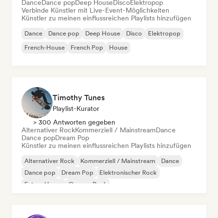
Dance
Dance pop
Deep House
Disco
Elektropop
Verbinde Künstler mit Live-Event-Möglichkeiten
Künstler zu meinen einflussreichen Playlists hinzufügen
Dance
Dance pop
Deep House
Disco
Elektropop
French-House
French Pop
House
Timothy Tunes
Playlist-Kurator
> 300 Antworten gegeben
Alternativer Rock
Kommerziell / Mainstream
Dance
Dance pop
Dream Pop
Künstler zu meinen einflussreichen Playlists hinzufügen
Alternativer Rock
Kommerziell / Mainstream
Dance
Dance pop
Dream Pop
Elektronischer Rock
Future House
Garage-Rock