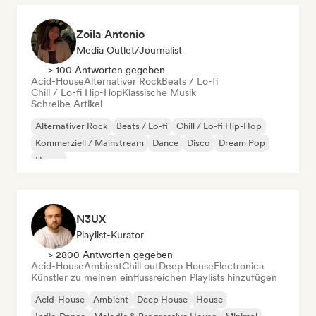
Zoila Antonio
Media Outlet/Journalist
> 100 Antworten gegeben
Acid-House
Alternativer Rock
Beats / Lo-fi
Chill / Lo-fi Hip-Hop
Klassische Musik
Schreibe Artikel
Alternativer Rock
Beats / Lo-fi
Chill / Lo-fi Hip-Hop
Kommerziell / Mainstream
Dance
Disco
Dream Pop
House
N3UX
Playlist-Kurator
> 2800 Antworten gegeben
Acid-House
Ambient
Chill out
Deep House
Electronica
Künstler zu meinen einflussreichen Playlists hinzufügen
Acid-House
Ambient
Deep House
House