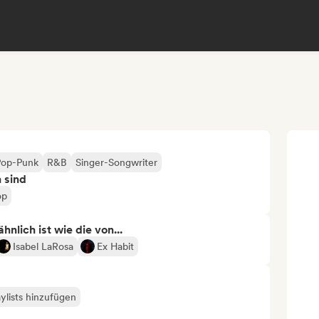
Pop-Punk
R&B
Singer-Songwriter
n sind
op
nlich ist wie die von...
Isabel LaRosa
Ex Habit
ylists hinzufügen