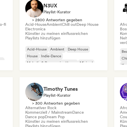
N3UX
Playlist-Kurator
> 2800 Antworten gegeben
o-fi
Acid-House
Ambient
Chill out
Deep House
Afr
Electronica
Bos
Künstler zu meinen einflussreichen
Kom
Playlists hinzufügen
Neh
ver
Acid-House
Ambient
Deep House
Bea
House
Indie-Dance
Chi
co
Melodic & Progressive House
Minimal
Kom
Organischer House / Downtempo
Da
Timothy Tunes
Playlist-Kurator
> 300 Antworten gegeben
Alternativer Rock
Afr
Kommerziell / Mainstream
Dance
Ame
Dance pop
Dream Pop
Cou
Künstler zu meinen einflussreichen
Kün
Playlists hinzufügen
Play