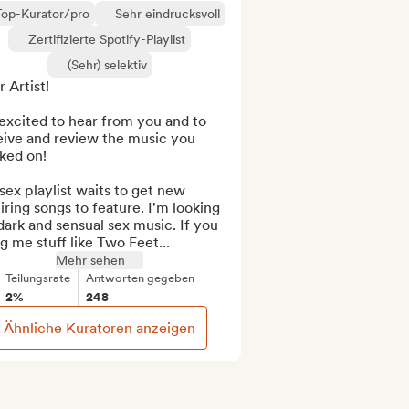
Top-Kurator/pro
Sehr eindrucksvoll
Zertifizierte Spotify-Playlist
(Sehr) selektiv
 Artist! 

excited to hear from you and to 
eive and review the music you 
ed on!

ex playlist waits to get new 
iring songs to feature. I'm looking 
dark and sensual sex music. If you 
g me stuff like Two Feet...
Mehr sehen
Teilungsrate
Antworten gegeben
2%
248
Ähnliche Kuratoren anzeigen