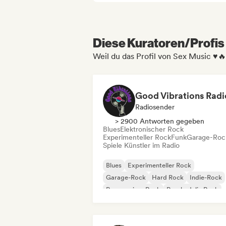
Diese Kuratoren/Profis 
Weil du das Profil von Sex Music ♥️🔥
Good Vibrations Radi
Radiosender
> 2900 Antworten gegeben
Blues
Elektronischer Rock
Experimenteller Rock
Funk
Garage-Roc
Spiele Künstler im Radio
Blues
Experimenteller Rock
Garage-Rock
Hard Rock
Indie-Rock
Progressiver Rock
Psychedelic Rock
Rock & Roll / Klassischer Rock