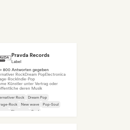
Pravda Records
Label
> 800 Antworten gegeben
ernativer Rock
Dream Pop
Electronica
age-Rock
Indie-Pop
me Künstler unter Vertrag oder
öffentliche deren Musik
ernativer Rock
Dream Pop
rage-Rock
New wave
Pop-Soul
ggae
Shoegaze
Soul