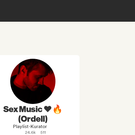
Sex Music ♥️🔥
(Ordell)
Playlist-Kurator
24.6k
511