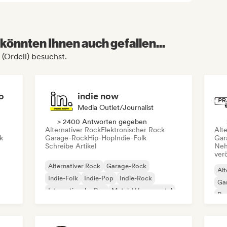
könnten Ihnen auch gefallen...
 (Ordell) besuchst.
o
indie now
Media Outlet/Journalist
> 2400 Antworten gegeben
Alternativer Rock
Elektronischer Rock
Alt
k
Garage-Rock
Hip-Hop
Indie-Folk
Gar
Schreibe Artikel
Neh
ver
Alternativer Rock
Garage-Rock
Alt
Indie-Folk
Indie-Pop
Indie-Rock
Ga
Internationaler Rap
Metal / Heavy metal
Re
Pop-Rock