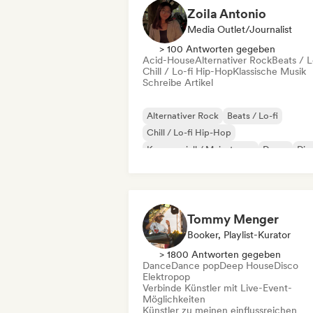
Zoila Antonio
Media Outlet/Journalist
> 100 Antworten gegeben
Acid-House
Alternativer Rock
Beats / L
Chill / Lo-fi Hip-Hop
Klassische Musik
Schreibe Artikel
Alternativer Rock
Beats / Lo-fi
Chill / Lo-fi Hip-Hop
Kommerziell / Mainstream
Dance
Dis
Dream Pop
House
Tommy Menger
Booker, Playlist-Kurator
> 1800 Antworten gegeben
Dance
Dance pop
Deep House
Disco
Elektropop
Verbinde Künstler mit Live-Event-
Möglichkeiten
Künstler zu meinen einflussreichen