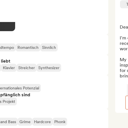
Dear
I'm 
rec
idtempo
Romantisch
Sinnlich
work
My s
 liebt
insp
Klavier
Streicher
Synthesizer
for 
brin
ternationales Potenzial
mpfänglich sind
 Projekt
and Bass
Grime
Hardcore
Phonk