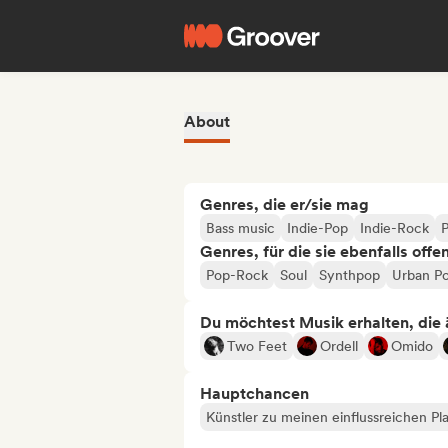
About
Genres, die er/sie mag
Bass music
Indie-Pop
Indie-Rock
Genres, für die sie ebenfalls offe
Pop-Rock
Soul
Synthpop
Urban P
Du möchtest Musik erhalten, die äh
Two Feet
Ordell
Omido
Hauptchancen
Künstler zu meinen einflussreichen Pla