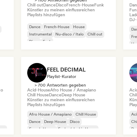
> 1100 Antworten gegeben
Chill out
Dance
Disco
French-House
Funk
Dan
Künstler zu meinen einflussreichen
Fun
Playlists hinzufügen
Lad
DJ-
Dance
French-House
House
Da
Instrumental
Nu-disco / Italo
Chill out
Fr
Disco
Funk
Ho
FEEL DECIMAL
Playlist-Kurator
> 700 Antworten gegeben
co
Acid-House
Afro House / Amapiano
Aci
Chill House
Dance
Deep House
Chi
Künstler zu meinen einflussreichen
Kün
Playlists hinzufügen
Play
Afro House / Amapiano
Chill House
Ac
Dance
Deep House
Disco
Chi
use
French-House
Funky / Jackin House
De
House