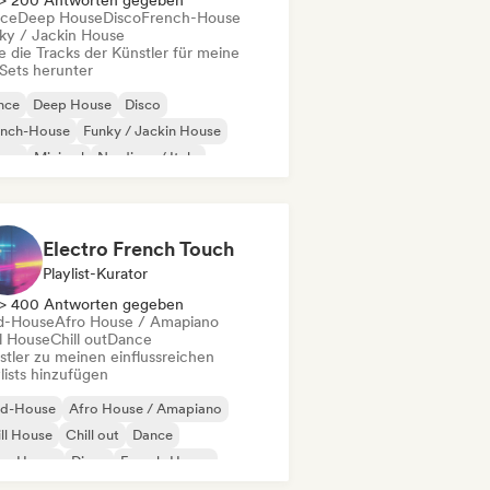
> 200 Antworten gegeben
ce
Deep House
Disco
French-House
ky / Jackin House
e die Tracks der Künstler für meine
Sets herunter
nce
Deep House
Disco
ench-House
Funky / Jackin House
use
Minimal
Nu-disco / Italo
Electro French Touch
Playlist-Kurator
> 400 Antworten gegeben
d-House
Afro House / Amapiano
ll House
Chill out
Dance
stler zu meinen einflussreichen
lists hinzufügen
id-House
Afro House / Amapiano
ll House
Chill out
Dance
ep House
Disco
French-House