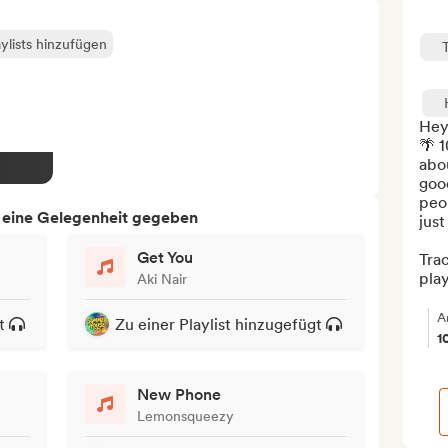
ylists hinzufügen
Hey
🌴 1
abou
good
peop
h eine Gelegenheit gegeben
just
Get You
Trac
playl
Aki Nair
A
t
Zu einer Playlist hinzugefügt
1
New Phone
Lemonsqueezy