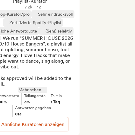
Playlist-Kurator
7.2k
12
Top-Kurator/pro
Sehr eindrucksvoll
Zertifizierte Spotify-Playlist
Hohe Antwortquote
(Sehr) selektiv
! We run “SUMMER HOUSE 2026 
0/10 House Bangers”, a playlist all 
t uplifting, summer house, feel-
 energy. I love tracks that make 
le want to dance, sing along, or 
 vibe out.

ks approved will be added to the 
i...
Mehr sehen
ntwortrate
Teilungsrate
Teilt in
00%
3%
1 Tag
Antworten gegeben
613
Ähnliche Kuratoren anzeigen