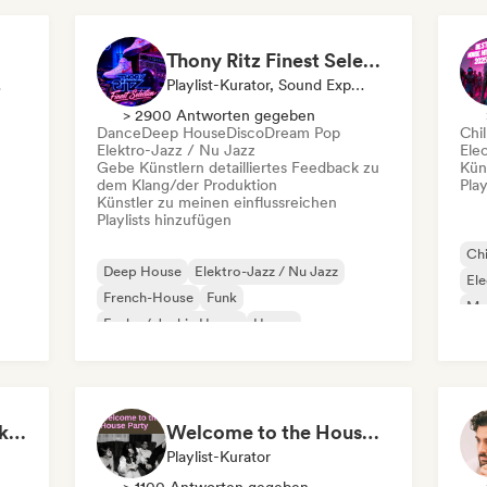
Thony Ritz Finest Selection
ator
Playlist-Kurator, Sound Experte
> 2900 Antworten gegeben
Dance
Deep House
Disco
Dream Pop
Chil
Elektro-Jazz / Nu Jazz
Ele
Gebe Künstlern detailliertes Feedback zu
Kün
dem Klang/der Produktion
Play
Künstler zu meinen einflussreichen
Playlists hinzufügen
Chi
Deep House
Elektro-Jazz / Nu Jazz
Ele
French-House
Funk
Mel
Funky / Jackin House
House
Indie-Dance
Nu-disco / Italo
Start Me Up! Pre-drinks and Summer Party 🍹
Welcome to the House Party
Playlist-Kurator