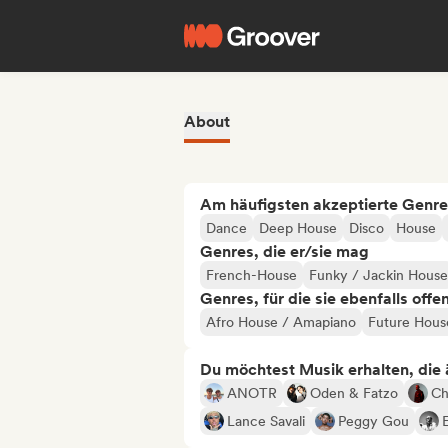
About
Am häufigsten akzeptierte Genre
Dance
Deep House
Disco
House
Genres, die er/sie mag
French-House
Funky / Jackin House
Genres, für die sie ebenfalls offe
Afro House / Amapiano
Future Hous
Du möchtest Musik erhalten, die äh
ANOTR
Oden & Fatzo
Ch
Lance Savali
Peggy Gou