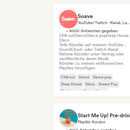
Soave
YouTube/Twitch -Kanal, Label, Playlist-Kur
> 8000 Antworten gegeben
Chill out
Dance
Dance pop
Deep House
Disco
Teile Künstler auf meinem YouTube-,
SoundCloud- oder Twitch-Kanal
Nehme Künstler unter Vertrag oder
veröffentliche deren Musik
Künstler zu meinen einflussreichen
Playlists hinzufügen
Chill out
Dance
Dance pop
Deep House
Disco
Dream Pop
Elektropop
Future House
Playlist-Kurator