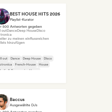
BEST HOUSE HITS 2026
Playlist-Kurator
> 500 Antworten gegeben
l out
Dance
Deep House
Disco
ctronica
stler zu meinen einflussreichen
lists hinzufügen
ll out
Dance
Deep House
Disco
ctronica
French-House
House
odic & Progressive House
Baccus
Ausgewählte DJs