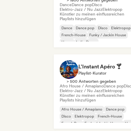
> 1800 Antworten gegeben
Dance
Dance pop
Disco
Elektro-Jazz / Nu Jazz
Elektropop
Künstler zu meinen einflussreichen
Playlists hinzufügen
Dance
Dance pop
Disco
Elektropop
French-House
Funky / Jackin House
House
Indie-Dance
L’Instant Apéro 🍸
Playlist-Kurator
> 500 Antworten gegeben
Afro House / Amapiano
Dance pop
Dis
Elektro-Jazz / Nu Jazz
Elektropop
Künstler zu meinen einflussreichen
Playlists hinzufügen
Afro House / Amapiano
Dance pop
Disco
Elektropop
French-House
French Pop
Funky / Jackin House
Ho