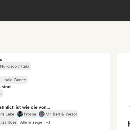
s
Nu-disco / Italo
Indie-Dance
n sind
e
nlich ist wie die von...
ris Lake
Prospa
Mr. Belt & Wezol
Eliza Rose
Alle anzeigen +3