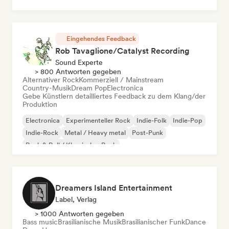
Urban Pop
Chill / Lo-fi Hip-Hop
Eingehendes Feedback
Rob Tavaglione/Catalyst Recording
Sound Experte
> 800 Antworten gegeben
Alternativer Rock
Kommerziell / Mainstream
Country-Musik
Dream Pop
Electronica
Gebe Künstlern detailliertes Feedback zu dem Klang/der
Produktion
Electronica
Experimenteller Rock
Indie-Folk
Indie-Pop
Indie-Rock
Metal / Heavy metal
Post-Punk
Rock & Roll / Klassischer Rock
Dreamers Island Entertainment
Label, Verlag
> 1000 Antworten gegeben
Bass music
Brasilianische Musik
Brasilianischer Funk
Dance