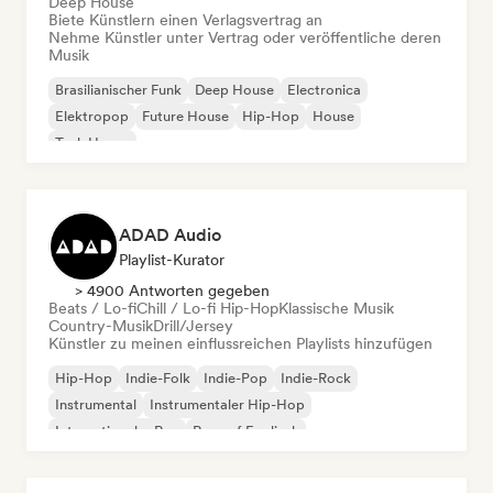
Deep House
Biete Künstlern einen Verlagsvertrag an
Nehme Künstler unter Vertrag oder veröffentliche deren
Musik
Brasilianischer Funk
Deep House
Electronica
Elektropop
Future House
Hip-Hop
House
Tech House
ADAD Audio
Playlist-Kurator
> 4900 Antworten gegeben
Beats / Lo-fi
Chill / Lo-fi Hip-Hop
Klassische Musik
Country-Musik
Drill/Jersey
Künstler zu meinen einflussreichen Playlists hinzufügen
Hip-Hop
Indie-Folk
Indie-Pop
Indie-Rock
Instrumental
Instrumentaler Hip-Hop
Internationaler Rap
Rap auf Englisch