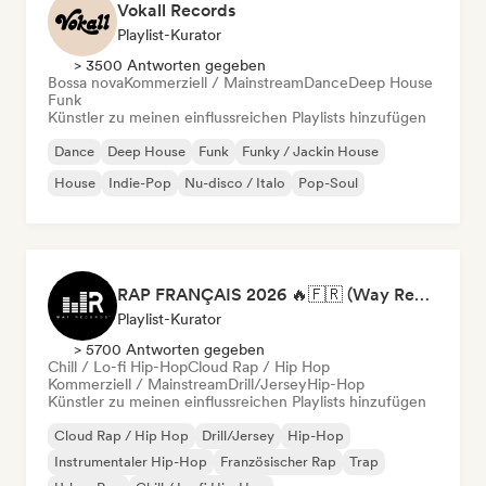
Vokall Records
Playlist-Kurator
> 3500 Antworten gegeben
Bossa nova
Kommerziell / Mainstream
Dance
Deep House
Funk
Künstler zu meinen einflussreichen Playlists hinzufügen
Dance
Deep House
Funk
Funky / Jackin House
House
Indie-Pop
Nu-disco / Italo
Pop-Soul
RAP FRANÇAIS 2026 🔥🇫🇷 (Way Records)
Playlist-Kurator
> 5700 Antworten gegeben
Chill / Lo-fi Hip-Hop
Cloud Rap / Hip Hop
Kommerziell / Mainstream
Drill/Jersey
Hip-Hop
Künstler zu meinen einflussreichen Playlists hinzufügen
Cloud Rap / Hip Hop
Drill/Jersey
Hip-Hop
Instrumentaler Hip-Hop
Französischer Rap
Trap