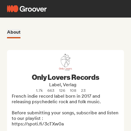
About
Only Lovers Records
Label, Verlag
1.7k
663
126
108
23
French indie record label born in 2017 and 
releasing psychedelic rock and folk music.

Before submitting your songs, subscribe and listen 
to our playlist :

https://spoti.fi/3cTXw0a
