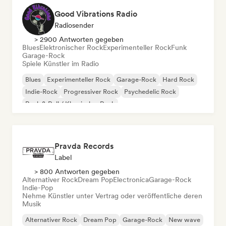
Good Vibrations Radio
Radiosender
> 2900 Antworten gegeben
Blues
Elektronischer Rock
Experimenteller Rock
Funk
Garage-Rock
Spiele Künstler im Radio
Blues
Experimenteller Rock
Garage-Rock
Hard Rock
Indie-Rock
Progressiver Rock
Psychedelic Rock
Rock & Roll / Klassischer Rock
Pravda Records
Label
> 800 Antworten gegeben
Alternativer Rock
Dream Pop
Electronica
Garage-Rock
Indie-Pop
Nehme Künstler unter Vertrag oder veröffentliche deren
Musik
Alternativer Rock
Dream Pop
Garage-Rock
New wave