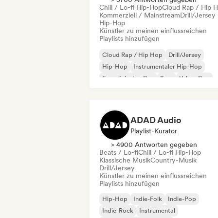
Chill / Lo-fi Hip-Hop
Cloud Rap / Hip 
Kommerziell / Mainstream
Drill/Jersey
Hip-Hop
Künstler zu meinen einflussreichen
Playlists hinzufügen
Cloud Rap / Hip Hop
Drill/Jersey
Hip-Hop
Instrumentaler Hip-Hop
Französischer Rap
Trap
Urban Pop
Chill / Lo-fi Hip-Hop
ADAD Audio
Playlist-Kurator
> 4900 Antworten gegeben
Beats / Lo-fi
Chill / Lo-fi Hip-Hop
Klassische Musik
Country-Musik
Drill/Jersey
Künstler zu meinen einflussreichen
Playlists hinzufügen
Hip-Hop
Indie-Folk
Indie-Pop
Indie-Rock
Instrumental