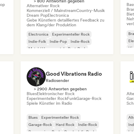
> 800 Antworten gegeben
Hop
Bas
Alternativer Rock
Bras
Kommerziell / Mainstream
Country-Musik
Bie
Dream Pop
Electronica
Neh
Gebe Künstlern detailliertes Feedback zu
ver
dem Klang/der Produktion
Bra
Electronica
Experimenteller Rock
Ele
Indie-Folk
Indie-Pop
Indie-Rock
Hi
Metal / Heavy metal
Post-Punk
Rock & Roll / Klassischer Rock
Good Vibrations Radio
Radiosender
> 2900 Antworten gegeben
Blues
Elektronischer Rock
Alt
Experimenteller Rock
Funk
Garage-Rock
Gar
Spiele Künstler im Radio
Schr
Blues
Experimenteller Rock
Alt
Garage-Rock
Hard Rock
Indie-Rock
Ind
Progressiver Rock
Psychedelic Rock
Int