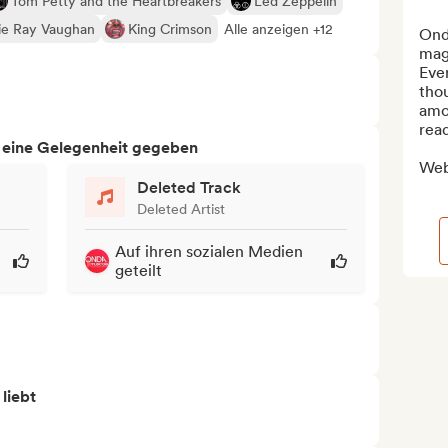
Tom Petty and the Heartbreakers
Led Zeppelin
ie Ray Vaughan
King Crimson
Alle anzeigen +12
Onda
maga
Ever
thou
amon
read
h eine Gelegenheit gegeben
Web
Deleted Track
Deleted Artist
Auf ihren sozialen Medien
geteilt
 liebt