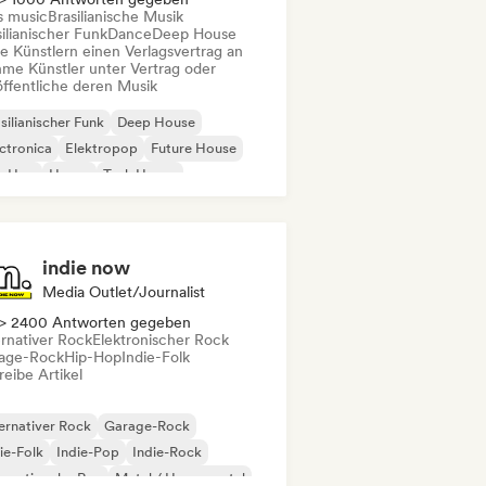
s music
Brasilianische Musik
ilianischer Funk
Dance
Deep House
te Künstlern einen Verlagsvertrag an
me Künstler unter Vertrag oder
öffentliche deren Musik
silianischer Funk
Deep House
ctronica
Elektropop
Future House
p-Hop
House
Tech House
indie now
Media Outlet/Journalist
> 2400 Antworten gegeben
ernativer Rock
Elektronischer Rock
age-Rock
Hip-Hop
Indie-Folk
eibe Artikel
ernativer Rock
Garage-Rock
ie-Folk
Indie-Pop
Indie-Rock
ernationaler Rap
Metal / Heavy metal