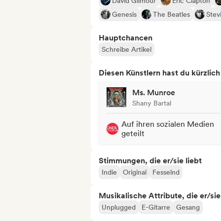
David Gilmour
Eric Clapton
Genesis
The Beatles
Stev
Hauptchancen
Schreibe Artikel
Diesen Künstlern hast du kürzlic
Ms. Munroe
Shany Bartal
Auf ihren sozialen Medien
geteilt
Stimmungen, die er/sie liebt
Indie
Original
Fesselnd
Musikalische Attribute, die er/sie
Unplugged
E-Gitarre
Gesang