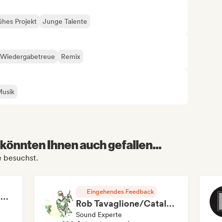
ühes Projekt
Junge Talente
 Wiedergabetreue
Remix
Musik
könnten Ihnen auch gefallen...
e besuchst.
Eingehendes Feedback
RAP FRANÇAIS 2026 🔥🇫🇷 (Way Records)
Rob Tavaglione/Catalyst Recording
Sound Experte