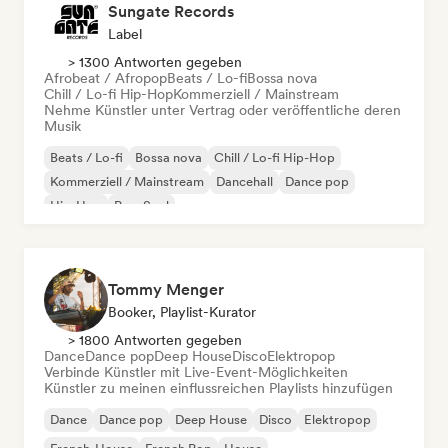
Sungate Records
Label
> 1300 Antworten gegeben
Afrobeat / Afropop
Beats / Lo-fi
Bossa nova
Chill / Lo-fi Hip-Hop
Kommerziell / Mainstream
Nehme Künstler unter Vertrag oder veröffentliche deren
Musik
Beats / Lo-fi
Bossa nova
Chill / Lo-fi Hip-Hop
Kommerziell / Mainstream
Dancehall
Dance pop
Hip-Hop
Pop-Soul
Tommy Menger
Booker, Playlist-Kurator
> 1800 Antworten gegeben
Dance
Dance pop
Deep House
Disco
Elektropop
Verbinde Künstler mit Live-Event-Möglichkeiten
Künstler zu meinen einflussreichen Playlists hinzufügen
Dance
Dance pop
Deep House
Disco
Elektropop