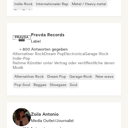
Indie-Rock
Internationaler Rap
Metal / Heavy metal
Pop-Rock
Pravda Records
Label
> 800 Antworten gegeben
Alternativer Rock
Dream Pop
Electronica
Garage-Rock
Indie-Pop
Nehme Künstler unter Vertrag oder veröffentliche deren
Musik
Alternativer Rock
Dream Pop
Garage-Rock
New wave
Pop-Soul
Reggae
Shoegaze
Soul
Zoila Antonio
Media Outlet/Journalist