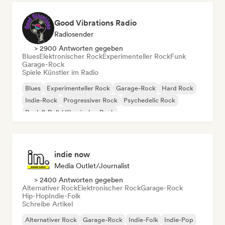
Good Vibrations Radio
Radiosender
> 2900 Antworten gegeben
Blues
Elektronischer Rock
Experimenteller Rock
Funk
Garage-Rock
Spiele Künstler im Radio
Blues
Experimenteller Rock
Garage-Rock
Hard Rock
Indie-Rock
Progressiver Rock
Psychedelic Rock
Rock & Roll / Klassischer Rock
indie now
Media Outlet/Journalist
> 2400 Antworten gegeben
Alternativer Rock
Elektronischer Rock
Garage-Rock
Hip-Hop
Indie-Folk
Schreibe Artikel
Alternativer Rock
Garage-Rock
Indie-Folk
Indie-Pop