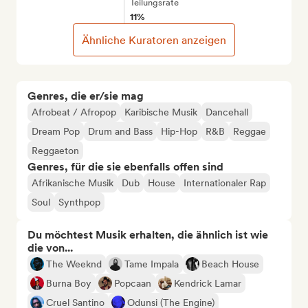
Teilungsrate
11%
Ähnliche Kuratoren anzeigen
Genres, die er/sie mag
Afrobeat / Afropop
Karibische Musik
Dancehall
Dream Pop
Drum and Bass
Hip-Hop
R&B
Reggae
Reggaeton
Genres, für die sie ebenfalls offen sind
Afrikanische Musik
Dub
House
Internationaler Rap
Soul
Synthpop
Du möchtest Musik erhalten, die ähnlich ist wie
die von...
The Weeknd
Tame Impala
Beach House
Burna Boy
Popcaan
Kendrick Lamar
Cruel Santino
Odunsi (The Engine)