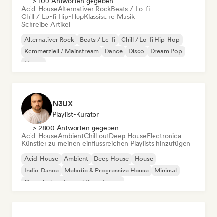
> 100 Antworten gegeben
Acid-House
Alternativer Rock
Beats / Lo-fi
Chill / Lo-fi Hip-Hop
Klassische Musik
Schreibe Artikel
Alternativer Rock
Beats / Lo-fi
Chill / Lo-fi Hip-Hop
Kommerziell / Mainstream
Dance
Disco
Dream Pop
House
N3UX
Playlist-Kurator
> 2800 Antworten gegeben
Acid-House
Ambient
Chill out
Deep House
Electronica
Künstler zu meinen einflussreichen Playlists hinzufügen
Acid-House
Ambient
Deep House
House
Indie-Dance
Melodic & Progressive House
Minimal
Organischer House / Downtempo