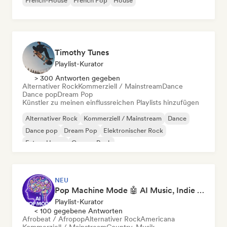
French-House
French Pop
House
Timothy Tunes
Playlist-Kurator
> 300 Antworten gegeben
Alternativer Rock
Kommerziell / Mainstream
Dance
Dance pop
Dream Pop
Künstler zu meinen einflussreichen Playlists hinzufügen
Alternativer Rock
Kommerziell / Mainstream
Dance
Dance pop
Dream Pop
Elektronischer Rock
Future House
Garage-Rock
NEU
Pop Machine Mode 🤖 AI Music, Indie Pop & Dream Pop
Playlist-Kurator
< 100 gegebene Antworten
Afrobeat / Afropop
Alternativer Rock
Americana