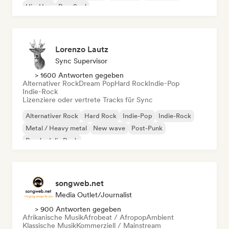
Hip-Hop
Pop-Soul
Lorenzo Lautz
Sync Supervisor
> 1600 Antworten gegeben
Alternativer Rock
Dream Pop
Hard Rock
Indie-Pop
Indie-Rock
Lizenziere oder vertrete Tracks für Sync
Alternativer Rock
Hard Rock
Indie-Pop
Indie-Rock
Metal / Heavy metal
New wave
Post-Punk
Psychedelic Rock
songweb.net
Media Outlet/Journalist
> 900 Antworten gegeben
Afrikanische Musik
Afrobeat / Afropop
Ambient
Klassische Musik
Kommerziell / Mainstream