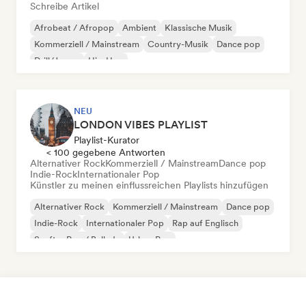
Schreibe Artikel
Afrobeat / Afropop
Ambient
Klassische Musik
Kommerziell / Mainstream
Country-Musik
Dance pop
Drill/Jersey
Hip-Hop
NEU
LONDON VIBES PLAYLIST
Playlist-Kurator
< 100 gegebene Antworten
Alternativer Rock
Kommerziell / Mainstream
Dance pop
Indie-Rock
Internationaler Pop
Künstler zu meinen einflussreichen Playlists hinzufügen
Alternativer Rock
Kommerziell / Mainstream
Dance pop
Indie-Rock
Internationaler Pop
Rap auf Englisch
Sanfter Pop / Ballade
Urban Pop