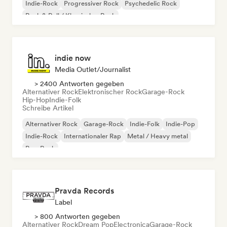
Indie-Rock
Progressiver Rock
Psychedelic Rock
Rock & Roll / Klassischer Rock
indie now
Media Outlet/Journalist
> 2400 Antworten gegeben
Alternativer Rock
Elektronischer Rock
Garage-Rock
Hip-Hop
Indie-Folk
Schreibe Artikel
Alternativer Rock
Garage-Rock
Indie-Folk
Indie-Pop
Indie-Rock
Internationaler Rap
Metal / Heavy metal
Pop-Rock
Pravda Records
Label
> 800 Antworten gegeben
Alternativer Rock
Dream Pop
Electronica
Garage-Rock