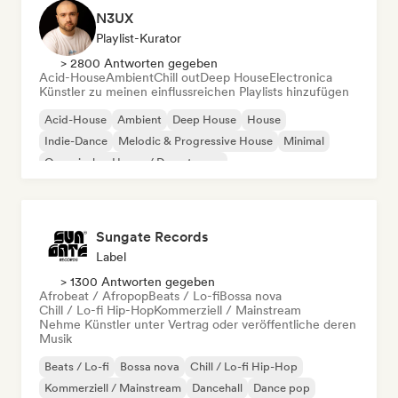
N3UX
Playlist-Kurator
> 2800 Antworten gegeben
Acid-House
Ambient
Chill out
Deep House
Electronica
Künstler zu meinen einflussreichen Playlists hinzufügen
Acid-House
Ambient
Deep House
House
Indie-Dance
Melodic & Progressive House
Minimal
Organischer House / Downtempo
Sungate Records
Label
> 1300 Antworten gegeben
Afrobeat / Afropop
Beats / Lo-fi
Bossa nova
Chill / Lo-fi Hip-Hop
Kommerziell / Mainstream
Nehme Künstler unter Vertrag oder veröffentliche deren
Musik
Beats / Lo-fi
Bossa nova
Chill / Lo-fi Hip-Hop
Kommerziell / Mainstream
Dancehall
Dance pop