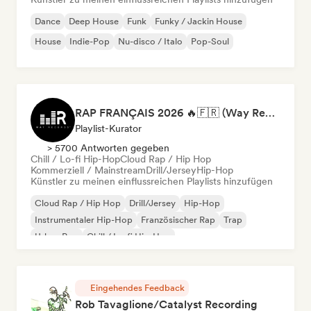
Dance
Deep House
Funk
Funky / Jackin House
House
Indie-Pop
Nu-disco / Italo
Pop-Soul
RAP FRANÇAIS 2026 🔥🇫🇷 (Way Records)
Playlist-Kurator
> 5700 Antworten gegeben
Chill / Lo-fi Hip-Hop
Cloud Rap / Hip Hop
Kommerziell / Mainstream
Drill/Jersey
Hip-Hop
Künstler zu meinen einflussreichen Playlists hinzufügen
Cloud Rap / Hip Hop
Drill/Jersey
Hip-Hop
Instrumentaler Hip-Hop
Französischer Rap
Trap
Urban Pop
Chill / Lo-fi Hip-Hop
Eingehendes Feedback
Rob Tavaglione/Catalyst Recording