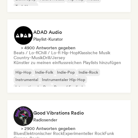
Tech House
ADAD Audio
Playlist-Kurator
> 4900 Antworten gegeben
Beats / Lo-fi
Chill / Lo-fi Hip-Hop
Klassische Musik
Country-Musik
Drill/Jersey
Künstler zu meinen einflussreichen Playlists hinzufügen
Hip-Hop
Indie-Folk
Indie-Pop
Indie-Rock
Instrumental
Instrumentaler Hip-Hop
Internationaler Rap
Rap auf Englisch
Good Vibrations Radio
Radiosender
> 2900 Antworten gegeben
Blues
Elektronischer Rock
Experimenteller Rock
Funk