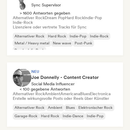
Sync Supervisor
> 1600 Antworten gegeben
Alternativer Rock
Dream Pop
Hard Rock
Indie-Pop
Indie-Rock
Lizenziere oder vertrete Tracks für Sync
Alternativer Rock
Hard Rock
Indie-Pop
Indie-Rock
Metal / Heavy metal
New wave
Post-Punk
Psychedelic Rock
NEU
Joe Donnelly - Content Creator
Social Media Influencer
< 100 gegebene Antworten
Alternativer Rock
Ambient
Americana
Blues
Electronica
Erstelle wirkungsvolle Posts oder Reels über Künstler
Alternativer Rock
Ambient
Blues
Elektronischer Rock
Garage-Rock
Hard Rock
Indie-Dance
Indie-Pop