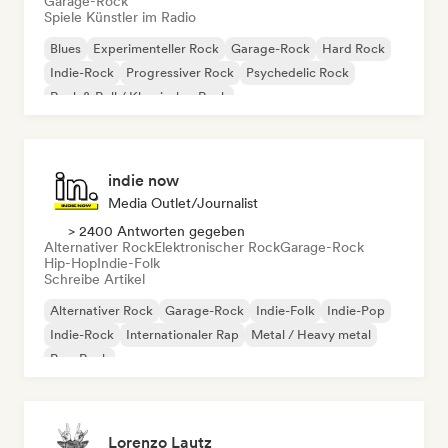
Garage-Rock
Spiele Künstler im Radio
Blues
Experimenteller Rock
Garage-Rock
Hard Rock
Indie-Rock
Progressiver Rock
Psychedelic Rock
Rock & Roll / Klassischer Rock
indie now
Media Outlet/Journalist
> 2400 Antworten gegeben
Alternativer Rock
Elektronischer Rock
Garage-Rock
Hip-Hop
Indie-Folk
Schreibe Artikel
Alternativer Rock
Garage-Rock
Indie-Folk
Indie-Pop
Indie-Rock
Internationaler Rap
Metal / Heavy metal
Pop-Rock
Lorenzo Lautz