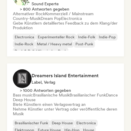
Sound Experte
> 800 Antworten gegeben
Alternativer Rock
Kommerziell / Mainstream
Country-Musik
Dream Pop
Electronica
Gebe Künstlern detailliertes Feedback zu dem Klang/der
Produktion
Electronica
Experimenteller Rock
Indie-Folk
Indie-Pop
Indie-Rock
Metal / Heavy metal
Post-Punk
Rock & Roll / Klassischer Rock
Dreamers Island Entertainment
Label, Verlag
> 1000 Antworten gegeben
Bass music
Brasilianische Musik
Brasilianischer Funk
Dance
Deep House
Biete Künstlern einen Verlagsvertrag an
Nehme Künstler unter Vertrag oder veröffentliche deren
Musik
Brasilianischer Funk
Deep House
Electronica
Elektropop
Future House
Hip-Hop
House