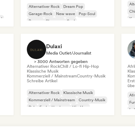
Alt
Alternativer Rock
Dream Pop
Chi
Garage-Rock
New wave
Pop-Soul
al
Kom
Reggae
Shoegaze
Soul
Dr
Dulaxi
Media Outlet/Journalist
> 3000 Antworten gegeben
Alternativer Rock
Chill / Lo-fi Hip-Hop
Afr
Klassische Musik
Kla
Kommerziell / Mainstream
Country-Musik
Kom
Schreibe Artikel
Erst
übe
Alternativer Rock
Klassische Musik
Afr
Kommerziell / Mainstream
Country-Musik
Fu
Dub
Funk
Hardcore
Hip-Hop
Ind