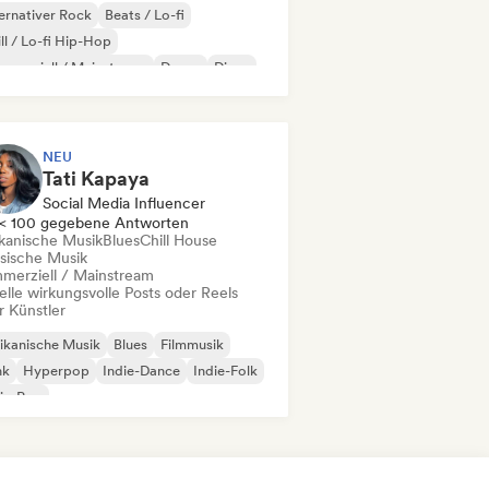
ernativer Rock
Beats / Lo-fi
ll / Lo-fi Hip-Hop
merziell / Mainstream
Dance
Disco
eam Pop
House
NEU
Tati Kapaya
Social Media Influencer
< 100 gegebene Antworten
ikanische Musik
Blues
Chill House
ssische Musik
merziell / Mainstream
elle wirkungsvolle Posts oder Reels
r Künstler
ikanische Musik
Blues
Filmmusik
nk
Hyperpop
Indie-Dance
Indie-Folk
ie-Pop