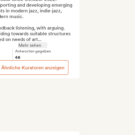
porting and developing emerging 
sts in modern jazz, indie-jazz, 
ern music.

dback listening, with arguing.  

ding towards suitable structures 
d on needs of art...
Mehr sehen
Antworten gegeben
46
Ähnliche Kuratoren anzeigen