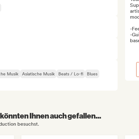
Sup
arti
mod
-Fee
-Gui
base
che Musik
Asiatische Musik
Beats / Lo-fi
Blues
könnten Ihnen auch gefallen...
duction besuchst.