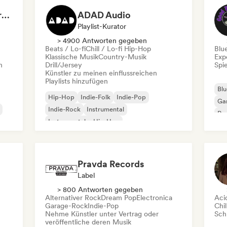
Dreamers Island Entertainment
ADAD Audio
Playlist-Kurator
> 4900 Antworten gegeben
Beats / Lo-fi
Chill / Lo-fi Hip-Hop
Blu
Klassische Musik
Country-Musik
Exp
n
Drill/Jersey
Spie
Künstler zu meinen einflussreichen
Playlists hinzufügen
Blu
Hip-Hop
Indie-Folk
Indie-Pop
Ga
Indie-Rock
Instrumental
Pro
Instrumentaler Hip-Hop
Roc
Internationaler Rap
Rap auf Englisch
Pravda Records
Label
> 800 Antworten gegeben
Alternativer Rock
Dream Pop
Electronica
Aci
Garage-Rock
Indie-Pop
Chil
Nehme Künstler unter Vertrag oder
Schr
veröffentliche deren Musik