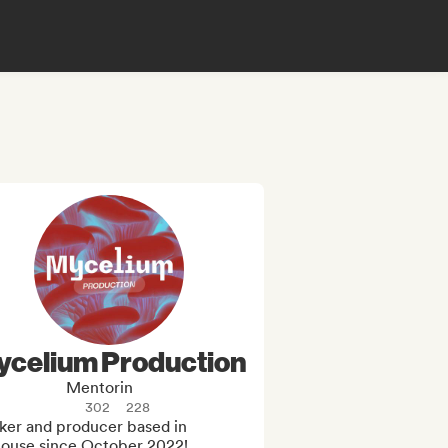
ycelium Production
Mentorin
302
228
ker and producer based in 
louse since October 2022! 