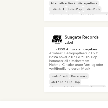
Alternativer Rock
Garage-Rock
Indie-Folk
Indie-Pop
Indie-Rock
Internationaler Rap
Metal / Heavy met
Pop-Rock
Sungate Records
Label
> 1300 Antworten gegeben
Afrobeat / Afropop
Beats / Lo-fi
Bossa nova
Chill / Lo-fi Hip-Hop
Kommerziell / Mainstream
Nehme Künstler unter Vertrag oder
veröffentliche deren Musik
Beats / Lo-fi
Bossa nova
Chill / Lo-fi Hip-Hop
Kommerziell / Mainstream
Dancehall
Dance pop
Hip-Hop
Pop-Soul