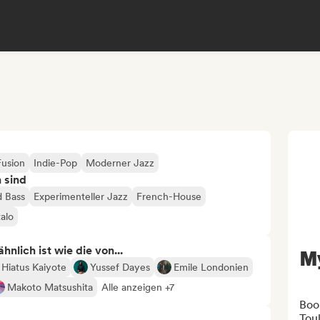
Fusion
Indie-Pop
Moderner Jazz
n sind
 Bass
Experimenteller Jazz
French-House
talo
nlich ist wie die von...
M
Hiatus Kaiyote
Yussef Dayes
Emile Londonien
Makoto Matsushita
Alle anzeigen +7
Boo
Tou