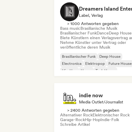
Label, Verlag
> 1000 Antworten gegeben
Bass music
Brasilianische Musik
Brasilianischer Funk
Dance
Deep House
Biete Künstlern einen Verlagsvertrag a
Nehme Künstler unter Vertrag oder
veröffentliche deren Musik
Brasilianischer Funk
Deep House
Electronica
Elektropop
Future House
Hip-Hop
House
Tech House
indie now
Media Outlet/Journalist
> 2400 Antworten gegeben
Alternativer Rock
Elektronischer Rock
Garage-Rock
Hip-Hop
Indie-Folk
Schreibe Artikel