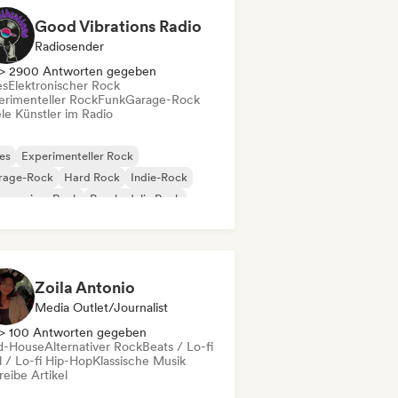
Good Vibrations Radio
Radiosender
> 2900 Antworten gegeben
es
Elektronischer Rock
erimenteller Rock
Funk
Garage-Rock
le Künstler im Radio
es
Experimenteller Rock
rage-Rock
Hard Rock
Indie-Rock
gressiver Rock
Psychedelic Rock
k & Roll / Klassischer Rock
Zoila Antonio
Media Outlet/Journalist
> 100 Antworten gegeben
d-House
Alternativer Rock
Beats / Lo-fi
l / Lo-fi Hip-Hop
Klassische Musik
eibe Artikel