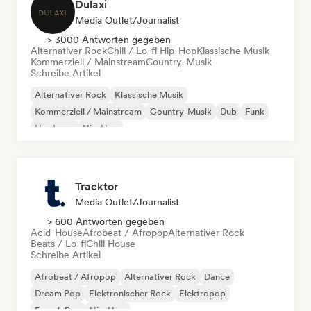
Dulaxi
Media Outlet/Journalist
> 3000 Antworten gegeben
Alternativer Rock
Chill / Lo-fi Hip-Hop
Klassische Musik
Kommerziell / Mainstream
Country-Musik
Schreibe Artikel
Alternativer Rock
Klassische Musik
Kommerziell / Mainstream
Country-Musik
Dub
Funk
Hardcore
Hip-Hop
Tracktor
Media Outlet/Journalist
> 600 Antworten gegeben
Acid-House
Afrobeat / Afropop
Alternativer Rock
Beats / Lo-fi
Chill House
Schreibe Artikel
Afrobeat / Afropop
Alternativer Rock
Dance
Dream Pop
Elektronischer Rock
Elektropop
French Pop
Hip-Hop