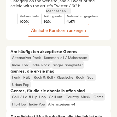
Category on the website, and a Tweet of the 
article with the artist’s Twitter / 'X" h...
Mehr sehen
Antwortrate
Teilungsrate
Antworten gegeben
100%
92%
4,671
Ähnliche Kuratoren anzeigen
Am häufigsten akzeptierte Genres
Alternativer Rock
Kommerziell / Mainstream
Indie-Folk
Indie-Rock
Singer-Songwriter
Genres, die er/sie mag
Funk
R&B
Rock & Roll / Klassischer Rock
Soul
Urban Pop
Genres, für die sie ebenfalls offen sind
Chill / Lo-fi Hip-Hop
Chill out
Country-Musik
Grime
Hip-Hop
Indie-Pop
Alle anzeigen +4
Du möchtest Musik erhalten, die ähnlich ist wie