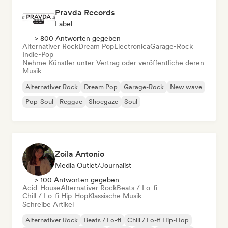
Pravda Records
Label
> 800 Antworten gegeben
Alternativer Rock
Dream Pop
Electronica
Garage-Rock
Indie-Pop
Nehme Künstler unter Vertrag oder veröffentliche deren
Musik
Alternativer Rock
Dream Pop
Garage-Rock
New wave
Pop-Soul
Reggae
Shoegaze
Soul
Zoila Antonio
Media Outlet/Journalist
> 100 Antworten gegeben
Acid-House
Alternativer Rock
Beats / Lo-fi
Chill / Lo-fi Hip-Hop
Klassische Musik
Schreibe Artikel
Alternativer Rock
Beats / Lo-fi
Chill / Lo-fi Hip-Hop