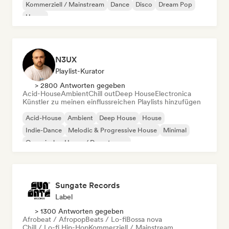
Kommerziell / Mainstream
Dance
Disco
Dream Pop
House
N3UX
Playlist-Kurator
> 2800 Antworten gegeben
Acid-House
Ambient
Chill out
Deep House
Electronica
Künstler zu meinen einflussreichen Playlists hinzufügen
Acid-House
Ambient
Deep House
House
Indie-Dance
Melodic & Progressive House
Minimal
Organischer House / Downtempo
Sungate Records
Label
> 1300 Antworten gegeben
Afrobeat / Afropop
Beats / Lo-fi
Bossa nova
Chill / Lo-fi Hip-Hop
Kommerziell / Mainstream