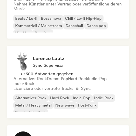
Nehme Künstler unter Vertrag oder veröffentliche deren
Musik
Beats / Lo-fi
Bossa nova
Chill / Lo-fi Hip-Hop
Kommerziell / Mainstream
Dancehall
Dance pop
Hip-Hop
Pop-Soul
Lorenzo Lautz
Sync Supervisor
> 1600 Antworten gegeben
Alternativer Rock
Dream Pop
Hard Rock
Indie-Pop
Indie-Rock
Lizenziere oder vertrete Tracks für Sync
Alternativer Rock
Hard Rock
Indie-Pop
Indie-Rock
Metal / Heavy metal
New wave
Post-Punk
Psychedelic Rock