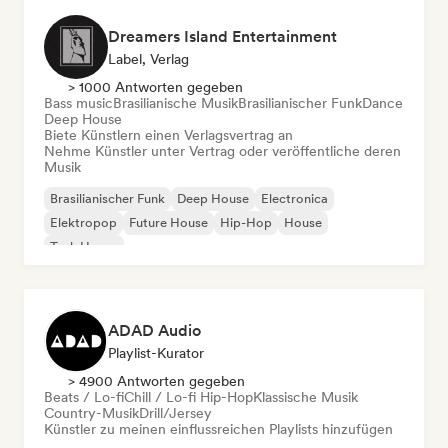
Dreamers Island Entertainment
Label, Verlag
> 1000 Antworten gegeben
Bass music
Brasilianische Musik
Brasilianischer Funk
Dance
Deep House
Biete Künstlern einen Verlagsvertrag an
Nehme Künstler unter Vertrag oder veröffentliche deren
Musik
Brasilianischer Funk
Deep House
Electronica
Elektropop
Future House
Hip-Hop
House
Tech House
ADAD Audio
Playlist-Kurator
> 4900 Antworten gegeben
Beats / Lo-fi
Chill / Lo-fi Hip-Hop
Klassische Musik
Country-Musik
Drill/Jersey
Künstler zu meinen einflussreichen Playlists hinzufügen