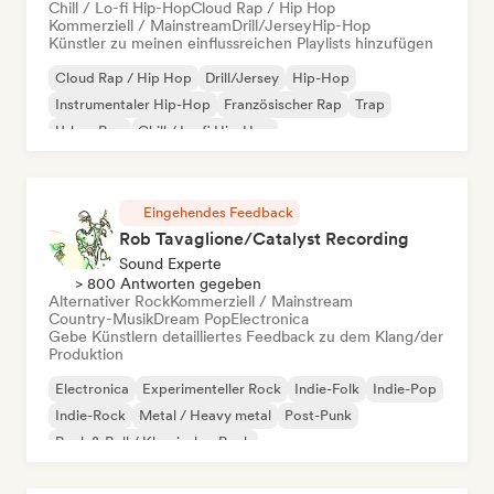
Chill / Lo-fi Hip-Hop
Cloud Rap / Hip Hop
Kommerziell / Mainstream
Drill/Jersey
Hip-Hop
Künstler zu meinen einflussreichen Playlists hinzufügen
Cloud Rap / Hip Hop
Drill/Jersey
Hip-Hop
Instrumentaler Hip-Hop
Französischer Rap
Trap
Urban Pop
Chill / Lo-fi Hip-Hop
Eingehendes Feedback
Rob Tavaglione/Catalyst Recording
Sound Experte
> 800 Antworten gegeben
Alternativer Rock
Kommerziell / Mainstream
Country-Musik
Dream Pop
Electronica
Gebe Künstlern detailliertes Feedback zu dem Klang/der
Produktion
Electronica
Experimenteller Rock
Indie-Folk
Indie-Pop
Indie-Rock
Metal / Heavy metal
Post-Punk
Rock & Roll / Klassischer Rock