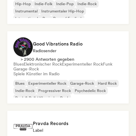
Hip-Hop
Indie-Folk
Indie-Pop
Indie-Rock
Instrumental
Instrumentaler Hip-Hop
Internationaler Rap
Rap auf Englisch
Good Vibrations Radio
Radiosender
> 2900 Antworten gegeben
Blues
Elektronischer Rock
Experimenteller Rock
Funk
Garage-Rock
Spiele Künstler im Radio
Blues
Experimenteller Rock
Garage-Rock
Hard Rock
Indie-Rock
Progressiver Rock
Psychedelic Rock
Rock & Roll / Klassischer Rock
Pravda Records
Label