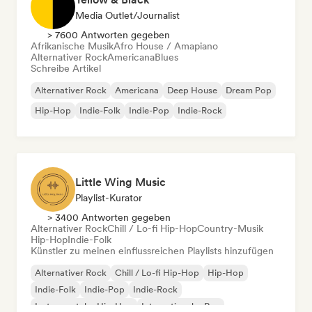
Media Outlet/Journalist
> 7600 Antworten gegeben
Afrikanische Musik
Afro House / Amapiano
Alternativer Rock
Americana
Blues
Schreibe Artikel
Alternativer Rock
Americana
Deep House
Dream Pop
Hip-Hop
Indie-Folk
Indie-Pop
Indie-Rock
Little Wing Music
Playlist-Kurator
> 3400 Antworten gegeben
Alternativer Rock
Chill / Lo-fi Hip-Hop
Country-Musik
Hip-Hop
Indie-Folk
Künstler zu meinen einflussreichen Playlists hinzufügen
Alternativer Rock
Chill / Lo-fi Hip-Hop
Hip-Hop
Indie-Folk
Indie-Pop
Indie-Rock
Instrumentaler Hip-Hop
Internationaler Rap