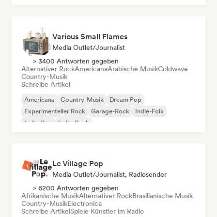
Various Small Flames
Media Outlet/Journalist
> 3400 Antworten gegeben
Alternativer Rock
Americana
Arabische Musik
Coldwave
Country-Musik
Schreibe Artikel
Americana
Country-Musik
Dream Pop
Experimenteller Rock
Garage-Rock
Indie-Folk
Indie-Pop
Indie-Rock
Le Village Pop
Media Outlet/Journalist, Radiosender
> 6200 Antworten gegeben
Afrikanische Musik
Alternativer Rock
Brasilianische Musik
Country-Musik
Electronica
Schreibe Artikel
Spiele Künstler im Radio