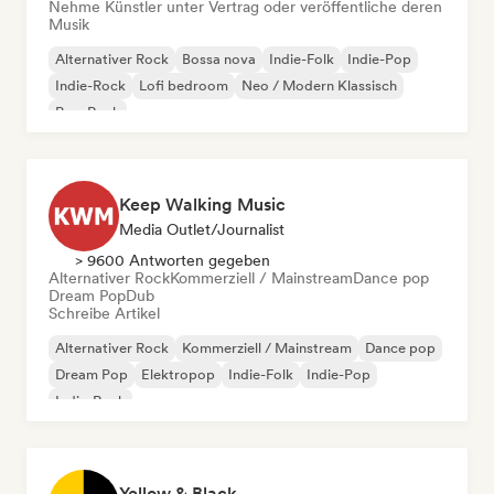
Nehme Künstler unter Vertrag oder veröffentliche deren
Musik
Alternativer Rock
Bossa nova
Indie-Folk
Indie-Pop
Indie-Rock
Lofi bedroom
Neo / Modern Klassisch
Pop-Rock
Keep Walking Music
Media Outlet/Journalist
> 9600 Antworten gegeben
Alternativer Rock
Kommerziell / Mainstream
Dance pop
Dream Pop
Dub
Schreibe Artikel
Alternativer Rock
Kommerziell / Mainstream
Dance pop
Dream Pop
Elektropop
Indie-Folk
Indie-Pop
Indie-Rock
Yellow & Black