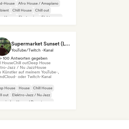
id-House
Afro House / Amapiano
bient
Chill House
Chill out
ep House
Electronica
Elektropop
Supermarket Sunset (Lofi House)
YouTube/Twitch -Kanal
> 100 Antworten gegeben
ll House
Chill out
Deep House
ktro-Jazz / Nu Jazz
House
le Künstler auf meinem YouTube-,
ndCloud- oder Twitch-Kanal
ep House
House
Chill House
ll out
Elektro-Jazz / Nu Jazz
ganischer House / Downtempo
Garage / Bassline