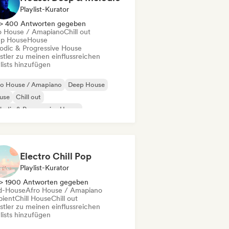
Playlist-Kurator
> 400 Antworten gegeben
o House / Amapiano
Chill out
p House
House
odic & Progressive House
stler zu meinen einflussreichen
lists hinzufügen
ro House / Amapiano
Deep House
use
Chill out
odic & Progressive House
Garage / Bassline
Electro Chill Pop
Playlist-Kurator
> 1900 Antworten gegeben
d-House
Afro House / Amapiano
ient
Chill House
Chill out
stler zu meinen einflussreichen
lists hinzufügen