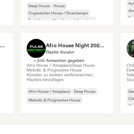
Ac
Deep House
House
Am
Organischer House / Downtempo
De
Tech House
Afro House / Amapiano
Chill out
Melodic & Progressive House
Deep & Organic House 2026 🍃 by Waroxe
Afro House Night 2026 by Pulse District
Playlist-Kurator
> 200 Antworten gegeben
Afro House / Amapiano
Deep House
Chi
Melodic & Progressive House
Ele
Künstler zu meinen einflussreichen
Tei
Playlists hinzufügen
Sou
Afro House / Amapiano
Deep House
De
Chi
Melodic & Progressive House
Or
UK 