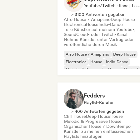
YouTube/Twitch -Kanal, La
> 3100 Antworten gegeben
Afro House / Amapiano
Deep House
Electronica
House
Indie-Dance
Teile Künstler auf meinem YouTube-,
SoundCloud- oder Twitch-Kanal
Nehme Künstler unter Vertrag oder
veröffentliche deren Musik
Afro House / Amapiano
Deep House
Electronica
House
Indie-Dance
Melodic & Progressive House
Minimal
Organischer House / Downtempo
Fedders
Playlist-Kurator
> 400 Antworten gegeben
Chill House
Deep House
House
Melodic & Progressive House
Organischer House / Downtempo
Künstler zu meinen einflussreichen
Playlists hinzufügen