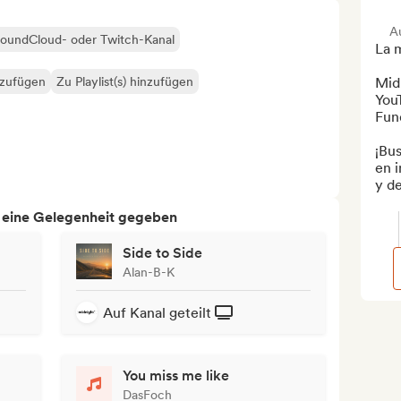
A
 SoundCloud- oder Twitch-Kanal
La m
nzufügen
Zu Playlist(s) hinzufügen
Mid
You
Fund
¡Bu
en i
y de
h eine Gelegenheit gegeben
Side to Side
Alan-B-K
Auf Kanal geteilt
You miss me like
DasFoch