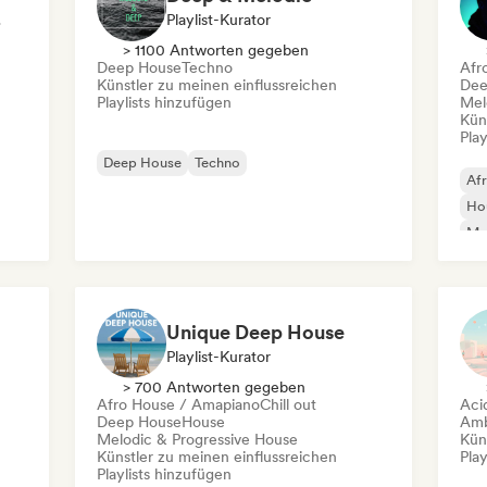
bel
Playlist-Kurator
> 1100 Antworten gegeben
Deep House
Techno
Afr
Künstler zu meinen einflussreichen
Dee
Playlists hinzufügen
Mel
Kün
Play
Deep House
Techno
Af
Ho
Mel
UK 
Unique Deep House
Playlist-Kurator
> 700 Antworten gegeben
Afro House / Amapiano
Chill out
Aci
Deep House
House
Amb
Melodic & Progressive House
Kün
Künstler zu meinen einflussreichen
Play
Playlists hinzufügen