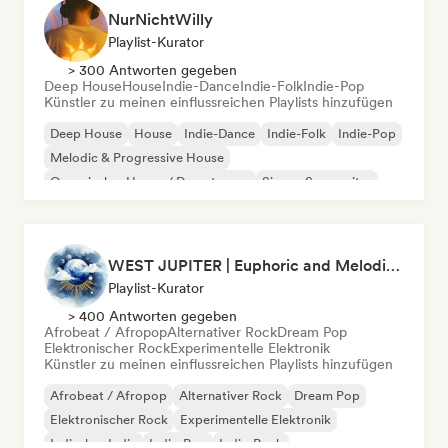
NurNichtWilly
Playlist-Kurator
> 300 Antworten gegeben
Deep House
House
Indie-Dance
Indie-Folk
Indie-Pop
Künstler zu meinen einflussreichen Playlists hinzufügen
Deep House
House
Indie-Dance
Indie-Folk
Indie-Pop
Melodic & Progressive House
Organischer House / Downtempo
Singer-Songwriter
WEST JUPITER | Euphoric and Melodic Techno | The Best Indie | Organic House
Playlist-Kurator
> 400 Antworten gegeben
Afrobeat / Afropop
Alternativer Rock
Dream Pop
Elektronischer Rock
Experimentelle Elektronik
Künstler zu meinen einflussreichen Playlists hinzufügen
Afrobeat / Afropop
Alternativer Rock
Dream Pop
Elektronischer Rock
Experimentelle Elektronik
Indisches Indie
Indie-Pop
Indie-Rock