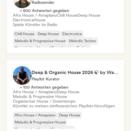
Radiosender
> 600 Antworten gegeben
Afro House / Amapiano
Chill House
Deep House
Electronica
House
Spiele Künstler im Radio
Chill House
Deep House
Electronica
Melodic & Progressive House
Melodic Techno
Organischer House / Downtempo
Techno
Afro House / Amapiano
Deep & Organic House 2026 🍃 by Waroxe
Playlist-Kurator
> 100 Antworten gegeben
Afro House / Amapiano
Deep House
Melodic & Progressive House
Organischer House / Downtempo
Künstler zu meinen einflussreichen Playlists hinzufügen
Afro House / Amapiano
Deep House
Melodic & Progressive House
Organischer House / Downtempo