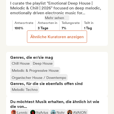
I curate the playlist "Emotional Deep House | 
Melodic & Chill | 2026" focused on deep melodic, 
emotionally driven electronic music for...
Mehr sehen
Antwortrate
Antworten in
Teilungsrate
Teilt in
100%
3 Tage
7%
1 Tag
Ähnliche Kuratoren anzeigen
Genres, die er/sie mag
Chill House
Deep House
Melodic & Progressive House
Organischer House / Downtempo
Genres, für die sie ebenfalls offen sind
Melodic Techno
Du möchtest Musik erhalten, die ähnlich ist wie
die von...
Lynnic
ItsArius
Nohr
AVAION