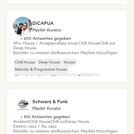
DiCAPUA
Playlist-Kurator
> 200 Antworten gegeben
Afro House / Amapiano
Bass music
Chill House
Chill out
Deep House
Künstler zu meinen einflussreichen Playlists hinzufügen
Chill House
Deep House
House
Melodic & Progressive House
Organischer House / Downtempo
Tech House
Afro House / Amapiano
Bass music
Schwarz & Funk
Playlist-Kurator
> 100 Antworten gegeben
Ambient
Chill House
Chill out
Deep House
Elektro-Jazz / Nu Jazz
Künstler zu meinen einflussreichen Playlists hinzufügen