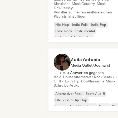
Klassische Musik
Country-Musik
Drill/Jersey
Künstler zu meinen einflussreichen
Playlists hinzufügen
Hip-Hop
Indie-Folk
Indie-Pop
Indie-Rock
Instrumental
Instrumentaler Hip-Hop
Internationaler Rap
Rap auf Englisch
Zoila Antonio
Media Outlet/Journalist
> 100 Antworten gegeben
Acid-House
Alternativer Rock
Beats / L
Chill / Lo-fi Hip-Hop
Klassische Musik
Schreibe Artikel
Alternativer Rock
Beats / Lo-fi
Chill / Lo-fi Hip-Hop
Kommerziell / Mainstream
Dance
Dis
Dream Pop
House