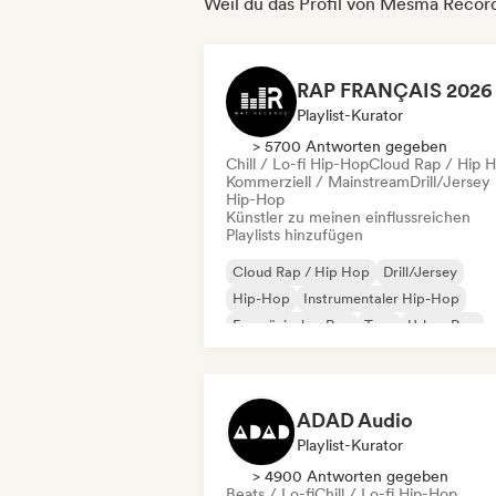
Weil du das Profil von Mesma Recor
Playlist-Kurator
> 5700 Antworten gegeben
Chill / Lo-fi Hip-Hop
Cloud Rap / Hip 
Kommerziell / Mainstream
Drill/Jersey
Hip-Hop
Künstler zu meinen einflussreichen
Playlists hinzufügen
Cloud Rap / Hip Hop
Drill/Jersey
Hip-Hop
Instrumentaler Hip-Hop
Französischer Rap
Trap
Urban Pop
Chill / Lo-fi Hip-Hop
ADAD Audio
Playlist-Kurator
> 4900 Antworten gegeben
Beats / Lo-fi
Chill / Lo-fi Hip-Hop