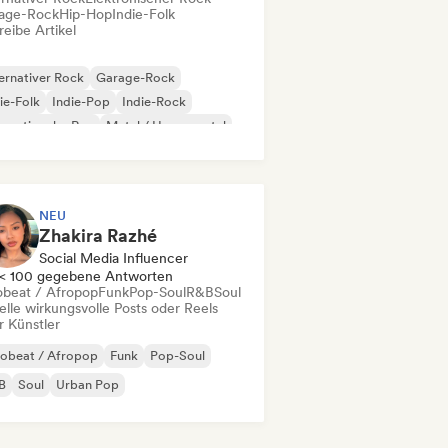
age-Rock
Hip-Hop
Indie-Folk
eibe Artikel
ernativer Rock
Garage-Rock
ie-Folk
Indie-Pop
Indie-Rock
ernationaler Rap
Metal / Heavy metal
p-Rock
NEU
Zhakira Razhé
Social Media Influencer
< 100 gegebene Antworten
obeat / Afropop
Funk
Pop-Soul
R&B
Soul
elle wirkungsvolle Posts oder Reels
r Künstler
robeat / Afropop
Funk
Pop-Soul
B
Soul
Urban Pop