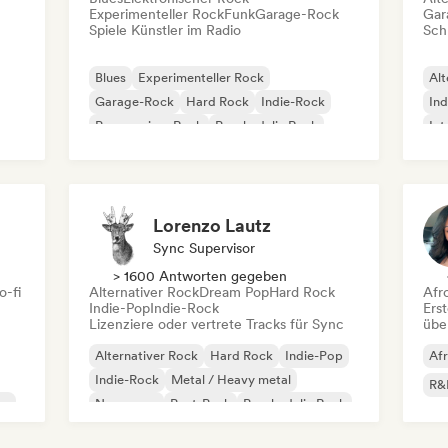
Experimenteller Rock
Funk
Garage-Rock
Gar
Spiele Künstler im Radio
Schr
Blues
Experimenteller Rock
Alt
Garage-Rock
Hard Rock
Indie-Rock
Ind
Progressiver Rock
Psychedelic Rock
Int
Rock & Roll / Klassischer Rock
Po
Lorenzo Lautz
Sync Supervisor
> 1600 Antworten gegeben
o-fi
Alternativer Rock
Dream Pop
Hard Rock
Afr
Indie-Pop
Indie-Rock
Erst
Lizenziere oder vertrete Tracks für Sync
übe
Alternativer Rock
Hard Rock
Indie-Pop
Af
Indie-Rock
Metal / Heavy metal
R&
co
New wave
Post-Punk
Psychedelic Rock