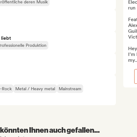
Elec
röffentliche deren Musik
run
Fea
Ale
Guil
Vict
 liebt
rofessionelle Produktion
Hey 
I'm 
my..
e-Rock
Metal / Heavy metal
Mainstream
könnten Ihnen auch gefallen...