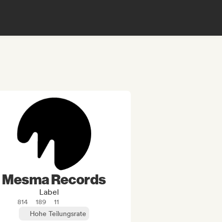
Mesma Records
Label
814
189
11
Hohe Teilungsrate