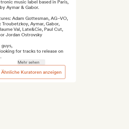
tronic music label based in Paris, 
 by Aymar & Gabor.

tures: Adam Gottesman, AG–VO, 
x Troubetzkoy, Aymar, Gabor, 
laume Val, Late&Cie, Paul Cut, 
or Jordan Ostrovsky

guys, 

looking for tracks to release on 
.
Mehr sehen
Ähnliche Kuratoren anzeigen