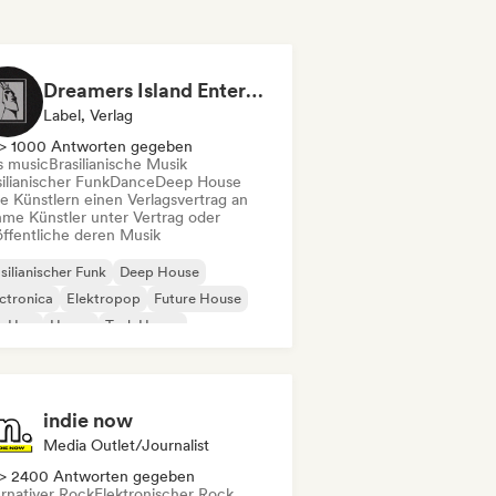
Dreamers Island Entertainment
Label, Verlag
> 1000 Antworten gegeben
s music
Brasilianische Musik
ilianischer Funk
Dance
Deep House
te Künstlern einen Verlagsvertrag an
me Künstler unter Vertrag oder
öffentliche deren Musik
silianischer Funk
Deep House
ctronica
Elektropop
Future House
p-Hop
House
Tech House
indie now
Media Outlet/Journalist
> 2400 Antworten gegeben
ernativer Rock
Elektronischer Rock