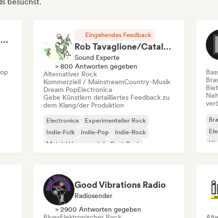
ds besuchst.
Eingehendes Feedback
RAP FRANÇAIS 2026 🔥🇫🇷 (Way Records)
Rob Tavaglione/Catalyst Recording
Sound Experte
> 800 Antworten gegeben
Hop
Bas
Alternativer Rock
Bras
Kommerziell / Mainstream
Country-Musik
Bie
Dream Pop
Electronica
Neh
Gebe Künstlern detailliertes Feedback zu
ver
dem Klang/der Produktion
Bra
Electronica
Experimenteller Rock
Ele
Indie-Folk
Indie-Pop
Indie-Rock
Hi
Metal / Heavy metal
Post-Punk
Rock & Roll / Klassischer Rock
Good Vibrations Radio
Radiosender
> 2900 Antworten gegeben
Blues
Elektronischer Rock
Alt