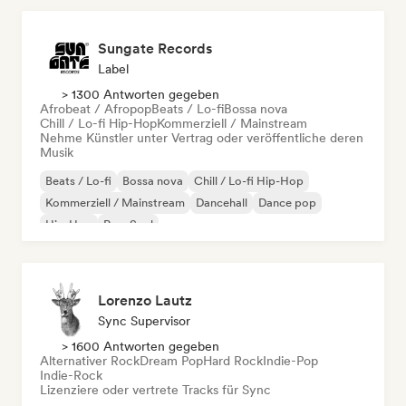
Sungate Records
Label
> 1300 Antworten gegeben
Afrobeat / Afropop
Beats / Lo-fi
Bossa nova
Chill / Lo-fi Hip-Hop
Kommerziell / Mainstream
Nehme Künstler unter Vertrag oder veröffentliche deren
Musik
Beats / Lo-fi
Bossa nova
Chill / Lo-fi Hip-Hop
Kommerziell / Mainstream
Dancehall
Dance pop
Hip-Hop
Pop-Soul
Lorenzo Lautz
Sync Supervisor
> 1600 Antworten gegeben
Alternativer Rock
Dream Pop
Hard Rock
Indie-Pop
Indie-Rock
Lizenziere oder vertrete Tracks für Sync