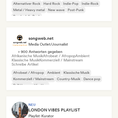
Alternativer Rock
Hard Rock
Indie-Pop
Indie-Rock
Metal / Heavy metal
New wave
Post-Punk
Psychedelic Rock
songweb.net
Media Outlet/Journalist
> 900 Antworten gegeben
Afrikanische Musik
Afrobeat / Afropop
Ambient
Klassische Musik
Kommerziell / Mainstream
Schreibe Artikel
Afrobeat / Afropop
Ambient
Klassische Musik
Kommerziell / Mainstream
Country-Musik
Dance pop
Drill/Jersey
Hip-Hop
NEU
LONDON VIBES PLAYLIST
Playlist-Kurator