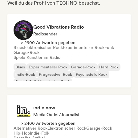
Weil du das Profil von TECHNO besuchst.
Good Vibrations Radio
Radiosender
> 2900 Antworten gegeben
Blues
Elektronischer Rock
Experimenteller Rock
Funk
Garage-Rock
Spiele Künstler im Radio
Blues
Experimenteller Rock
Garage-Rock
Hard Rock
Indie-Rock
Progressiver Rock
Psychedelic Rock
Rock & Roll / Klassischer Rock
indie now
Media Outlet/Journalist
> 2400 Antworten gegeben
Alternativer Rock
Elektronischer Rock
Garage-Rock
Hip-Hop
Indie-Folk