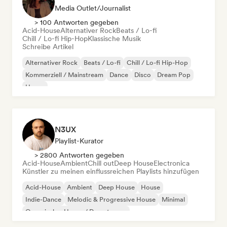
Media Outlet/Journalist
> 100 Antworten gegeben
Acid-House
Alternativer Rock
Beats / Lo-fi
Chill / Lo-fi Hip-Hop
Klassische Musik
Schreibe Artikel
Alternativer Rock
Beats / Lo-fi
Chill / Lo-fi Hip-Hop
Kommerziell / Mainstream
Dance
Disco
Dream Pop
House
N3UX
Playlist-Kurator
> 2800 Antworten gegeben
Acid-House
Ambient
Chill out
Deep House
Electronica
Künstler zu meinen einflussreichen Playlists hinzufügen
Acid-House
Ambient
Deep House
House
Indie-Dance
Melodic & Progressive House
Minimal
Organischer House / Downtempo