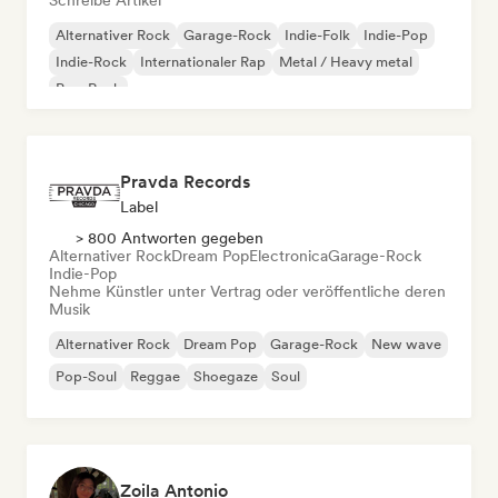
Schreibe Artikel
Alternativer Rock
Garage-Rock
Indie-Folk
Indie-Pop
Indie-Rock
Internationaler Rap
Metal / Heavy metal
Pop-Rock
Pravda Records
Label
> 800 Antworten gegeben
Alternativer Rock
Dream Pop
Electronica
Garage-Rock
Indie-Pop
Nehme Künstler unter Vertrag oder veröffentliche deren
Musik
Alternativer Rock
Dream Pop
Garage-Rock
New wave
Pop-Soul
Reggae
Shoegaze
Soul
Zoila Antonio