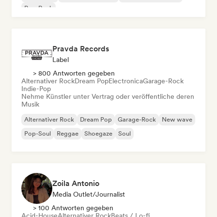
Pop-Rock
Pravda Records
Label
> 800 Antworten gegeben
Alternativer Rock
Dream Pop
Electronica
Garage-Rock
Indie-Pop
Nehme Künstler unter Vertrag oder veröffentliche deren
Musik
Alternativer Rock
Dream Pop
Garage-Rock
New wave
Pop-Soul
Reggae
Shoegaze
Soul
Zoila Antonio
Media Outlet/Journalist
> 100 Antworten gegeben
Acid-House
Alternativer Rock
Beats / Lo-fi