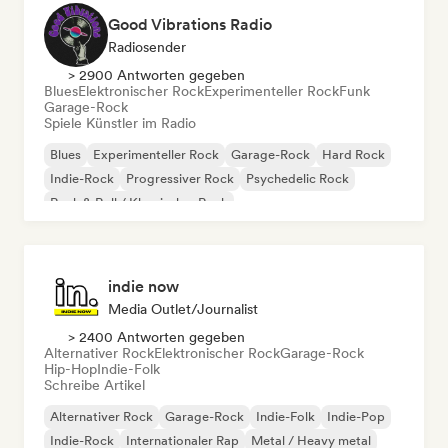
Good Vibrations Radio
Radiosender
> 2900 Antworten gegeben
Blues
Elektronischer Rock
Experimenteller Rock
Funk
Garage-Rock
Spiele Künstler im Radio
Blues
Experimenteller Rock
Garage-Rock
Hard Rock
Indie-Rock
Progressiver Rock
Psychedelic Rock
Rock & Roll / Klassischer Rock
indie now
Media Outlet/Journalist
> 2400 Antworten gegeben
Alternativer Rock
Elektronischer Rock
Garage-Rock
Hip-Hop
Indie-Folk
Schreibe Artikel
Alternativer Rock
Garage-Rock
Indie-Folk
Indie-Pop
Indie-Rock
Internationaler Rap
Metal / Heavy metal