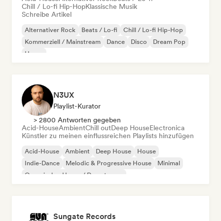
Chill / Lo-fi Hip-Hop
Klassische Musik
Schreibe Artikel
Alternativer Rock
Beats / Lo-fi
Chill / Lo-fi Hip-Hop
Kommerziell / Mainstream
Dance
Disco
Dream Pop
House
N3UX
Playlist-Kurator
> 2800 Antworten gegeben
Acid-House
Ambient
Chill out
Deep House
Electronica
Künstler zu meinen einflussreichen Playlists hinzufügen
Acid-House
Ambient
Deep House
House
Indie-Dance
Melodic & Progressive House
Minimal
Organischer House / Downtempo
Sungate Records