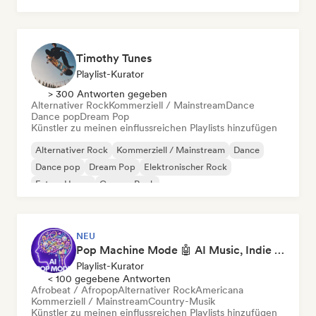
Timothy Tunes
Playlist-Kurator
> 300 Antworten gegeben
Alternativer Rock
Kommerziell / Mainstream
Dance
Dance pop
Dream Pop
Künstler zu meinen einflussreichen Playlists hinzufügen
Alternativer Rock
Kommerziell / Mainstream
Dance
Dance pop
Dream Pop
Elektronischer Rock
Future House
Garage-Rock
NEU
Pop Machine Mode 🤖 AI Music, Indie Pop & Dream Pop
Playlist-Kurator
< 100 gegebene Antworten
Afrobeat / Afropop
Alternativer Rock
Americana
Kommerziell / Mainstream
Country-Musik
Künstler zu meinen einflussreichen Playlists hinzufügen