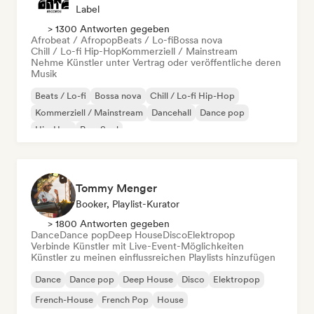
Label
> 1300 Antworten gegeben
Afrobeat / Afropop
Beats / Lo-fi
Bossa nova
Chill / Lo-fi Hip-Hop
Kommerziell / Mainstream
Nehme Künstler unter Vertrag oder veröffentliche deren
Musik
Beats / Lo-fi
Bossa nova
Chill / Lo-fi Hip-Hop
Kommerziell / Mainstream
Dancehall
Dance pop
Hip-Hop
Pop-Soul
Tommy Menger
Booker, Playlist-Kurator
> 1800 Antworten gegeben
Dance
Dance pop
Deep House
Disco
Elektropop
Verbinde Künstler mit Live-Event-Möglichkeiten
Künstler zu meinen einflussreichen Playlists hinzufügen
Dance
Dance pop
Deep House
Disco
Elektropop
French-House
French Pop
House