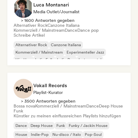
Luca Montanari
Media Outlet/Journalist
> 1600 Antworten gegeben
Alternativer Rock
Canzone Italiana
Kommerziell / Mainstream
Dance
Dance pop
Schreibe Artikel
Alternativer Rock
Canzone Italiana
Kommerziell / Mainstream
Experimenteller Jazz
Hip-Hop
Indie-Folk
Indie-Pop
Instrumental
Vokall Records
Playlist-Kurator
> 3500 Antworten gegeben
Bossa nova
Kommerziell / Mainstream
Dance
Deep House
Funk
Künstler zu meinen einflussreichen Playlists hinzufügen
Dance
Deep House
Funk
Funky / Jackin House
House
Indie-Pop
Nu-disco / Italo
Pop-Soul