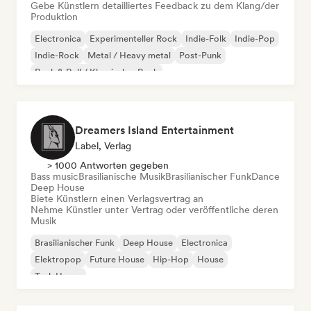
Gebe Künstlern detailliertes Feedback zu dem Klang/der
Produktion
Electronica
Experimenteller Rock
Indie-Folk
Indie-Pop
Indie-Rock
Metal / Heavy metal
Post-Punk
Rock & Roll / Klassischer Rock
Dreamers Island Entertainment
Label, Verlag
> 1000 Antworten gegeben
Bass music
Brasilianische Musik
Brasilianischer Funk
Dance
Deep House
Biete Künstlern einen Verlagsvertrag an
Nehme Künstler unter Vertrag oder veröffentliche deren
Musik
Brasilianischer Funk
Deep House
Electronica
Elektropop
Future House
Hip-Hop
House
Tech House