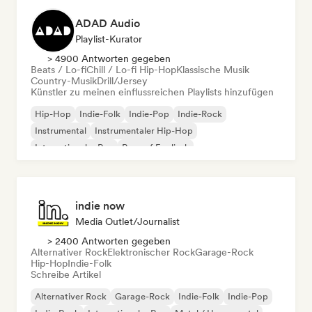
ADAD Audio
Playlist-Kurator
> 4900 Antworten gegeben
Beats / Lo-fi
Chill / Lo-fi Hip-Hop
Klassische Musik
Country-Musik
Drill/Jersey
Künstler zu meinen einflussreichen Playlists hinzufügen
Hip-Hop
Indie-Folk
Indie-Pop
Indie-Rock
Instrumental
Instrumentaler Hip-Hop
Internationaler Rap
Rap auf Englisch
indie now
Media Outlet/Journalist
> 2400 Antworten gegeben
Alternativer Rock
Elektronischer Rock
Garage-Rock
Hip-Hop
Indie-Folk
Schreibe Artikel
Alternativer Rock
Garage-Rock
Indie-Folk
Indie-Pop