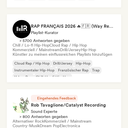
RAP FRANÇAIS 2026 🔥🇫🇷 (Way Records)
Playlist-Kurator
> 5700 Antworten gegeben
Chill / Lo-fi Hip-Hop
Cloud Rap / Hip Hop
Kommerziell / Mainstream
Drill/Jersey
Hip-Hop
Künstler zu meinen einflussreichen Playlists hinzufügen
Cloud Rap / Hip Hop
Drill/Jersey
Hip-Hop
Instrumentaler Hip-Hop
Französischer Rap
Trap
Urban Pop
Chill / Lo-fi Hip-Hop
Eingehendes Feedback
Rob Tavaglione/Catalyst Recording
Sound Experte
> 800 Antworten gegeben
Alternativer Rock
Kommerziell / Mainstream
Country-Musik
Dream Pop
Electronica