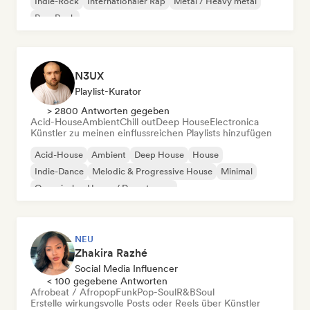
Indie-Rock
Internationaler Rap
Metal / Heavy metal
Pop-Rock
N3UX
Playlist-Kurator
> 2800 Antworten gegeben
Acid-House
Ambient
Chill out
Deep House
Electronica
Künstler zu meinen einflussreichen Playlists hinzufügen
Acid-House
Ambient
Deep House
House
Indie-Dance
Melodic & Progressive House
Minimal
Organischer House / Downtempo
NEU
Zhakira Razhé
Social Media Influencer
< 100 gegebene Antworten
Afrobeat / Afropop
Funk
Pop-Soul
R&B
Soul
Erstelle wirkungsvolle Posts oder Reels über Künstler