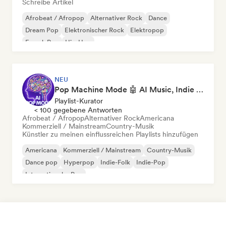
Schreibe Artikel
Afrobeat / Afropop
Alternativer Rock
Dance
Dream Pop
Elektronischer Rock
Elektropop
French Pop
Hip-Hop
NEU
Pop Machine Mode 🤖 AI Music, Indie Pop & Dream Pop
Playlist-Kurator
< 100 gegebene Antworten
Afrobeat / Afropop
Alternativer Rock
Americana
Kommerziell / Mainstream
Country-Musik
Künstler zu meinen einflussreichen Playlists hinzufügen
Americana
Kommerziell / Mainstream
Country-Musik
Dance pop
Hyperpop
Indie-Folk
Indie-Pop
Internationaler Pop