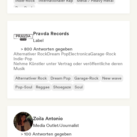
Indie-Rock
Internationaler Rap
Metal / Heavy metal
Pop-Rock
Pravda Records
Label
> 800 Antworten gegeben
Alternativer Rock
Dream Pop
Electronica
Garage-Rock
Indie-Pop
Nehme Künstler unter Vertrag oder veröffentliche deren
Musik
Alternativer Rock
Dream Pop
Garage-Rock
New wave
Pop-Soul
Reggae
Shoegaze
Soul
Zoila Antonio
Media Outlet/Journalist
> 100 Antworten gegeben