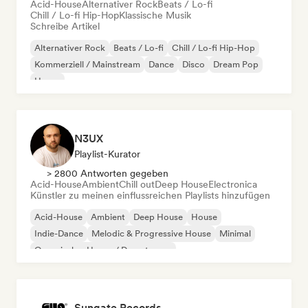
Acid-House
Alternativer Rock
Beats / Lo-fi
Chill / Lo-fi Hip-Hop
Klassische Musik
Schreibe Artikel
Alternativer Rock
Beats / Lo-fi
Chill / Lo-fi Hip-Hop
Kommerziell / Mainstream
Dance
Disco
Dream Pop
House
N3UX
Playlist-Kurator
> 2800 Antworten gegeben
Acid-House
Ambient
Chill out
Deep House
Electronica
Künstler zu meinen einflussreichen Playlists hinzufügen
Acid-House
Ambient
Deep House
House
Indie-Dance
Melodic & Progressive House
Minimal
Organischer House / Downtempo
Sungate Records