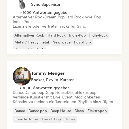
Sync Supervisor
> 1600 Antworten gegeben
Alternativer Rock
Dream Pop
Hard Rock
Indie-Pop
Indie-Rock
Lizenziere oder vertrete Tracks für Sync
Alternativer Rock
Hard Rock
Indie-Pop
Indie-Rock
Metal / Heavy metal
New wave
Post-Punk
Psychedelic Rock
Tommy Menger
Booker, Playlist-Kurator
> 1800 Antworten gegeben
Dance
Dance pop
Deep House
Disco
Elektropop
Verbinde Künstler mit Live-Event-Möglichkeiten
Künstler zu meinen einflussreichen Playlists hinzufügen
Dance
Dance pop
Deep House
Disco
Elektropop
French-House
French Pop
House