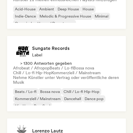
Acid-House
Ambient
Deep House
House
Indie-Dance
Melodic & Progressive House
Minimal
Organischer House / Downtempo
Sungate Records
Label
> 1300 Antworten gegeben
Afrobeat / Afropop
Beats / Lo-fi
Bossa nova
Chill / Lo-fi Hip-Hop
Kommerziell / Mainstream
Nehme Künstler unter Vertrag oder veröffentliche deren
Musik
Beats / Lo-fi
Bossa nova
Chill / Lo-fi Hip-Hop
Kommerziell / Mainstream
Dancehall
Dance pop
Hip-Hop
Pop-Soul
Lorenzo Lautz