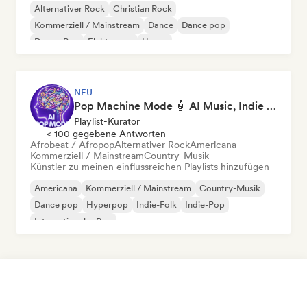
Alternativer Rock
Christian Rock
Kommerziell / Mainstream
Dance
Dance pop
Dream Pop
Elektropop
House
NEU
Pop Machine Mode 🤖 AI Music, Indie Pop & Dream Pop
Playlist-Kurator
< 100 gegebene Antworten
Afrobeat / Afropop
Alternativer Rock
Americana
Kommerziell / Mainstream
Country-Musik
Künstler zu meinen einflussreichen Playlists hinzufügen
Americana
Kommerziell / Mainstream
Country-Musik
Dance pop
Hyperpop
Indie-Folk
Indie-Pop
Internationaler Pop