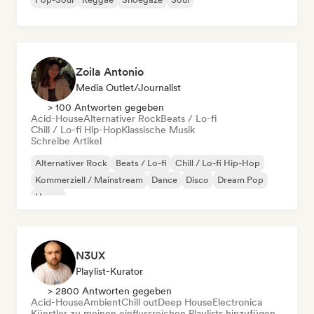
Zoila Antonio
Media Outlet/Journalist
> 100 Antworten gegeben
Acid-House
Alternativer Rock
Beats / Lo-fi
Chill / Lo-fi Hip-Hop
Klassische Musik
Schreibe Artikel
Alternativer Rock
Beats / Lo-fi
Chill / Lo-fi Hip-Hop
Kommerziell / Mainstream
Dance
Disco
Dream Pop
House
N3UX
Playlist-Kurator
> 2800 Antworten gegeben
Acid-House
Ambient
Chill out
Deep House
Electronica
Künstler zu meinen einflussreichen Playlists hinzufügen