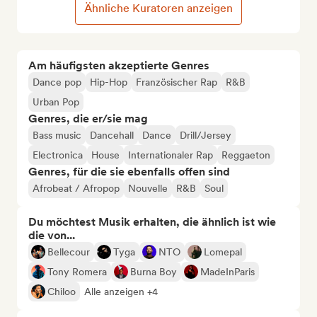
Ähnliche Kuratoren anzeigen
Am häufigsten akzeptierte Genres
Dance pop
Hip-Hop
Französischer Rap
R&B
Urban Pop
Genres, die er/sie mag
Bass music
Dancehall
Dance
Drill/Jersey
Electronica
House
Internationaler Rap
Reggaeton
Genres, für die sie ebenfalls offen sind
Afrobeat / Afropop
Nouvelle
R&B
Soul
Du möchtest Musik erhalten, die ähnlich ist wie
die von...
Bellecour
Tyga
NTO
Lomepal
Tony Romera
Burna Boy
MadeInParis
Chiloo
Alle anzeigen +4