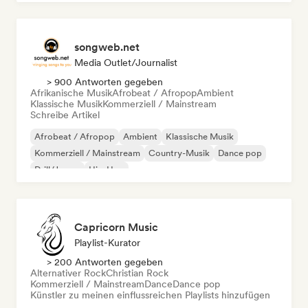
songweb.net
Media Outlet/Journalist
> 900 Antworten gegeben
Afrikanische Musik
Afrobeat / Afropop
Ambient
Klassische Musik
Kommerziell / Mainstream
Schreibe Artikel
Afrobeat / Afropop
Ambient
Klassische Musik
Kommerziell / Mainstream
Country-Musik
Dance pop
Drill/Jersey
Hip-Hop
Capricorn Music
Playlist-Kurator
> 200 Antworten gegeben
Alternativer Rock
Christian Rock
Kommerziell / Mainstream
Dance
Dance pop
Künstler zu meinen einflussreichen Playlists hinzufügen