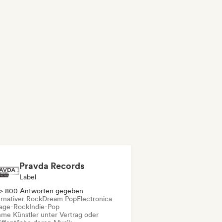
Pravda Records
Label
> 800 Antworten gegeben
ernativer Rock
Dream Pop
Electronica
age-Rock
Indie-Pop
me Künstler unter Vertrag oder