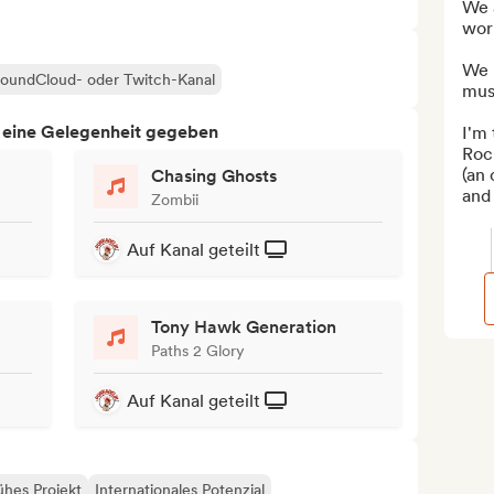
We a
worl
We b
 SoundCloud- oder Twitch-Kanal
mus
h eine Gelegenheit gegeben
I'm 
Rock
(an 
Chasing Ghosts
and 
Zombii
Auf Kanal geteilt
Tony Hawk Generation
Paths 2 Glory
Auf Kanal geteilt
ühes Projekt
Internationales Potenzial