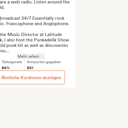
re a web radio. Listen around the 
d.

roadcast 24/7 Essentially rock 
ic. Francophone and Anglophone.

the Music Director at Latitude 
, I also host the Punkadelik Show 
old punk hit as well as discoveries 
no...
Mehr sehen
Teilungsrate
Antworten gegeben
84%
501
Ähnliche Kuratoren anzeigen