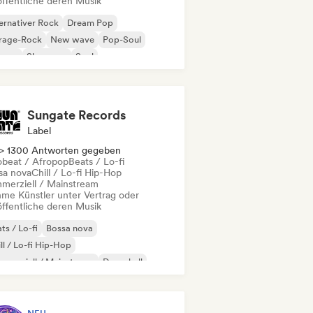
öffentliche deren Musik
ernativer Rock
Dream Pop
rage-Rock
New wave
Pop-Soul
ggae
Shoegaze
Soul
Sungate Records
Label
> 1300 Antworten gegeben
obeat / Afropop
Beats / Lo-fi
sa nova
Chill / Lo-fi Hip-Hop
merziell / Mainstream
me Künstler unter Vertrag oder
öffentliche deren Musik
ts / Lo-fi
Bossa nova
ll / Lo-fi Hip-Hop
merziell / Mainstream
Dancehall
nce pop
Hip-Hop
Pop-Soul