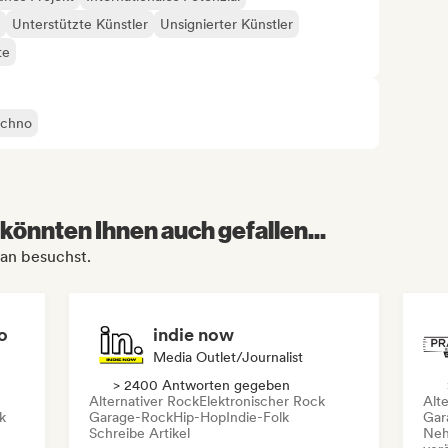
Unterstützte Künstler
Unsignierter Künstler
te
echno
könnten Ihnen auch gefallen...
ean besuchst.
o
indie now
Media Outlet/Journalist
> 2400 Antworten gegeben
Alternativer Rock
Elektronischer Rock
Alt
k
Garage-Rock
Hip-Hop
Indie-Folk
Gar
Schreibe Artikel
Neh