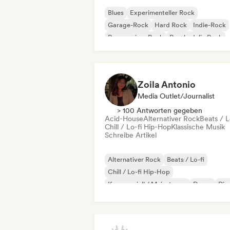
Blues
Experimenteller Rock
Garage-Rock
Hard Rock
Indie-Rock
Progressiver Rock
Psychedelic Rock
Rock & Roll / Klassischer Rock
Zoila Antonio
Media Outlet/Journalist
> 100 Antworten gegeben
Acid-House
Alternativer Rock
Beats / L
Chill / Lo-fi Hip-Hop
Klassische Musik
Schreibe Artikel
Alternativer Rock
Beats / Lo-fi
Chill / Lo-fi Hip-Hop
Kommerziell / Mainstream
Dance
Dis
Dream Pop
House