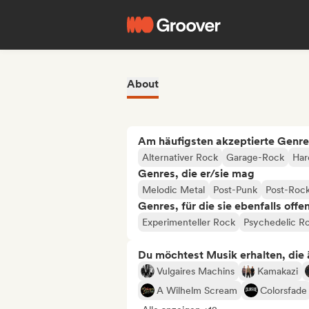
About
Am häufigsten akzeptierte Genre
Alternativer Rock
Garage-Rock
Har
Genres, die er/sie mag
Melodic Metal
Post-Punk
Post-Roc
Genres, für die sie ebenfalls offe
Experimenteller Rock
Psychedelic R
Du möchtest Musik erhalten, die äh
Vulgaires Machins
Kamakazi
A Wilhelm Scream
Colorsfade