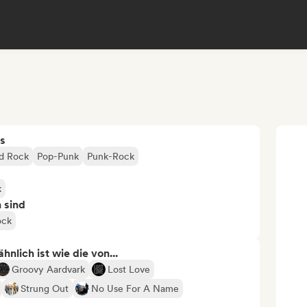
s
d Rock
Pop-Punk
Punk-Rock
k
n sind
ock
nlich ist wie die von...
Groovy Aardvark
Lost Love
Strung Out
No Use For A Name