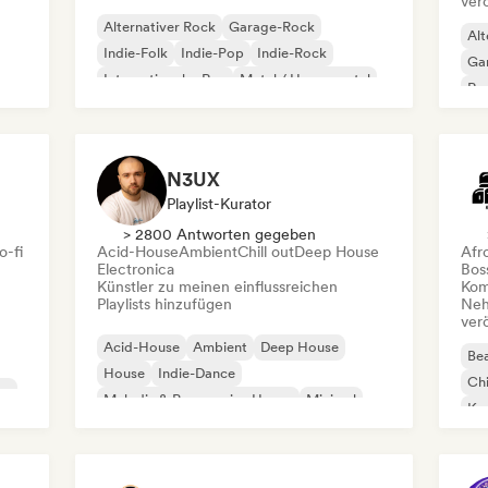
ver
Alternativer Rock
Garage-Rock
Alt
Indie-Folk
Indie-Pop
Indie-Rock
Ga
Internationaler Rap
Metal / Heavy metal
Re
Pop-Rock
N3UX
Playlist-Kurator
> 2800 Antworten gegeben
o-fi
Acid-House
Ambient
Chill out
Deep House
Afr
Electronica
Bos
Künstler zu meinen einflussreichen
Kom
Playlists hinzufügen
Neh
ver
Acid-House
Ambient
Deep House
Bea
House
Indie-Dance
Chi
co
Melodic & Progressive House
Minimal
Kom
Organischer House / Downtempo
Da