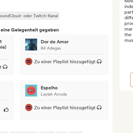
MAN
ind
part
 SoundCloud- oder Twitch-Kanal
diff
prod
mar
h eine Gelegenheit gegeben
the 
musi
t
Dor de Amor
le)
Rê Adegas
Zu einer Playlist hinzugefügt
t
Espelho
Laylah Arruda
Zu einer Playlist hinzugefügt