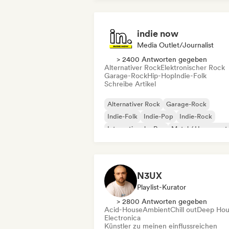
indie now
Media Outlet/Journalist
> 2400 Antworten gegeben
Alternativer Rock
Elektronischer Rock
Garage-Rock
Hip-Hop
Indie-Folk
Schreibe Artikel
Alternativer Rock
Garage-Rock
Indie-Folk
Indie-Pop
Indie-Rock
Internationaler Rap
Metal / Heavy met
Pop-Rock
N3UX
Playlist-Kurator
> 2800 Antworten gegeben
Acid-House
Ambient
Chill out
Deep Hou
Electronica
Künstler zu meinen einflussreichen