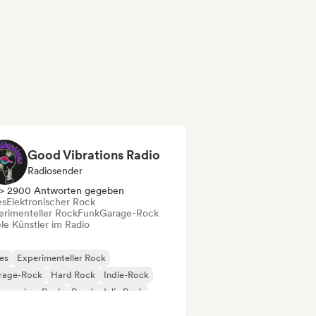
Good Vibrations Radio
Radiosender
> 2900 Antworten gegeben
es
Elektronischer Rock
erimenteller Rock
Funk
Garage-Rock
le Künstler im Radio
es
Experimenteller Rock
rage-Rock
Hard Rock
Indie-Rock
gressiver Rock
Psychedelic Rock
k & Roll / Klassischer Rock