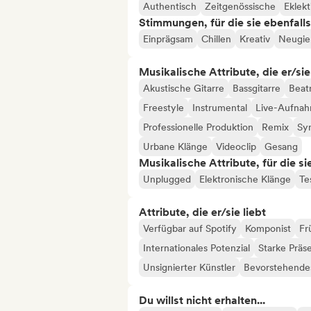
Authentisch
Zeitgenössische
Eklekt
Stimmungen, für die sie ebenfall
Einprägsam
Chillen
Kreativ
Neugie
Musikalische Attribute, die er/sie
Akustische Gitarre
Bassgitarre
Beat
Freestyle
Instrumental
Live-Aufna
Professionelle Produktion
Remix
Sy
Urbane Klänge
Videoclip
Gesang
Musikalische Attribute, für die s
Unplugged
Elektronische Klänge
Te
Attribute, die er/sie liebt
Verfügbar auf Spotify
Komponist
Fr
Internationales Potenzial
Starke Präs
Unsignierter Künstler
Bevorstehendes
Du willst nicht erhalten...