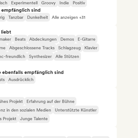
isch
Experimentell
Groovy
Indie
Positiv
s empfänglich sind
rig
Tanzbar
Dunkelheit
Alle anzeigen +31
 liebt
maker
Beats
Abdeckungen
Demos
E-Gitarre
hme
Abgeschlossene Tracks
Schlagzeug
Klavier
nc-freundlich
Synthesizer
Alle Stützen
ie ebenfalls empfänglich sind
sts
Ausdrücklich
ühes Projekt
Erfahrung auf der Bühne
enz in den sozialen Medien
Unterstützte Künstler
 Projekt
Junge Talente