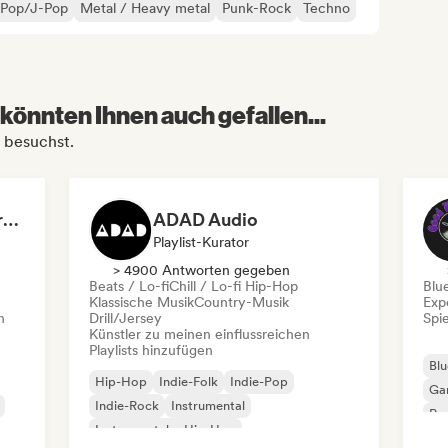
-Pop/J-Pop
Metal / Heavy metal
Punk-Rock
Techno
könnten Ihnen auch gefallen...
 besuchst.
Dreamers Island Entertainment
ADAD Audio
Playlist-Kurator
> 4900 Antworten gegeben
Beats / Lo-fi
Chill / Lo-fi Hip-Hop
Blu
Klassische Musik
Country-Musik
Exp
n
Drill/Jersey
Spie
Künstler zu meinen einflussreichen
Playlists hinzufügen
Blu
Hip-Hop
Indie-Folk
Indie-Pop
Ga
Indie-Rock
Instrumental
Pro
Instrumentaler Hip-Hop
Roc