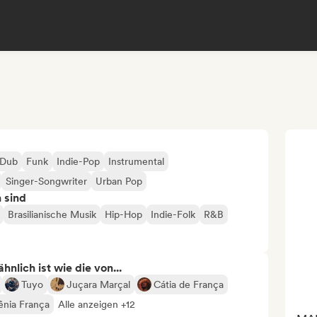
Dub
Funk
Indie-Pop
Instrumental
Singer-Songwriter
Urban Pop
n sind
Brasilianische Musik
Hip-Hop
Indie-Folk
R&B
nlich ist wie die von...
Tuyo
Juçara Marçal
Cátia de França
ênia França
Alle anzeigen +12