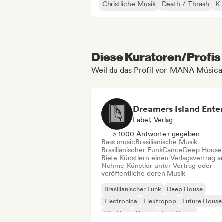
Christliche Musik
Death / Thrash
K
Diese Kuratoren/Profis 
Weil du das Profil von MANA Música
Label, Verlag
> 1000 Antworten gegeben
Bass music
Brasilianische Musik
Brasilianischer Funk
Dance
Deep House
Biete Künstlern einen Verlagsvertrag a
Nehme Künstler unter Vertrag oder
veröffentliche deren Musik
Brasilianischer Funk
Deep House
Electronica
Elektropop
Future House
Hip-Hop
House
Tech House