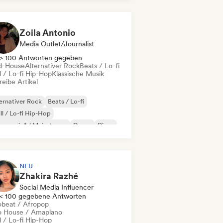
Zoila Antonio
Media Outlet/Journalist
> 100 Antworten gegeben
d-House
Alternativer Rock
Beats / Lo-fi
l / Lo-fi Hip-Hop
Klassische Musik
eibe Artikel
ernativer Rock
Beats / Lo-fi
ll / Lo-fi Hip-Hop
merziell / Mainstream
Dance
Disco
eam Pop
House
NEU
Zhakira Razhé
Social Media Influencer
< 100 gegebene Antworten
obeat / Afropop
o House / Amapiano
l / Lo-fi Hip-Hop