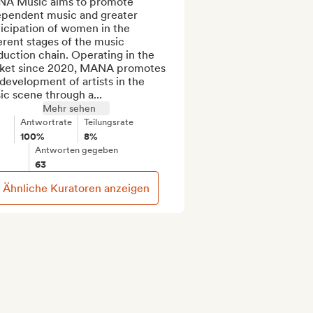
A Music aims to promote 
ependent music and greater 
icipation of women in the 
erent stages of the music 
uction chain. Operating in the 
ket since 2020, MANA promotes 
development of artists in the 
c scene through a...
Mehr sehen
Antwortrate
Teilungsrate
100%
8%
Antworten gegeben
63
Ähnliche Kuratoren anzeigen