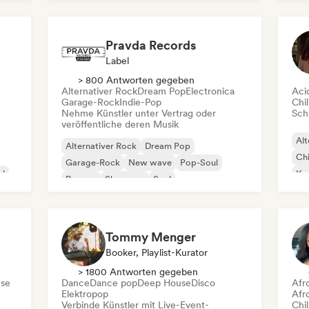
Internationaler Rap
Rap auf Englisch
Pravda Records
Label
> 800 Antworten gegeben
Alternativer Rock
Dream Pop
Electronica
Aci
Garage-Rock
Indie-Pop
Chil
Nehme Künstler unter Vertrag oder
Schr
veröffentliche deren Musik
Alt
Alternativer Rock
Dream Pop
Chi
Garage-Rock
New wave
Pop-Soul
al
Kom
Reggae
Shoegaze
Soul
Dr
Tommy Menger
Booker, Playlist-Kurator
> 1800 Antworten gegeben
se
Dance
Dance pop
Deep House
Disco
Afr
Elektropop
Afr
Verbinde Künstler mit Live-Event-
Chil