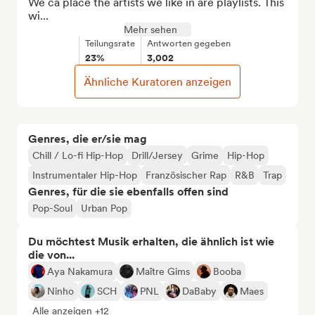
We ca place the artists we like in are playlists. This 
wi...
Mehr sehen
Teilungsrate
Antworten gegeben
23%
3,002
Ähnliche Kuratoren anzeigen
Genres, die er/sie mag
Chill / Lo-fi Hip-Hop
Drill/Jersey
Grime
Hip-Hop
Instrumentaler Hip-Hop
Französischer Rap
R&B
Trap
Genres, für die sie ebenfalls offen sind
Pop-Soul
Urban Pop
Du möchtest Musik erhalten, die ähnlich ist wie
die von...
Aya Nakamura
Maître Gims
Booba
Ninho
SCH
PNL
DaBaby
Maes
Alle anzeigen +12