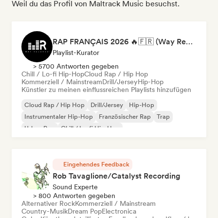
Weil du das Profil von Maltrack Music besuchst.
RAP FRANÇAIS 2026 🔥🇫🇷 (Way Records)
Playlist-Kurator
> 5700 Antworten gegeben
Chill / Lo-fi Hip-Hop
Cloud Rap / Hip Hop
Kommerziell / Mainstream
Drill/Jersey
Hip-Hop
Künstler zu meinen einflussreichen Playlists hinzufügen
Cloud Rap / Hip Hop
Drill/Jersey
Hip-Hop
Instrumentaler Hip-Hop
Französischer Rap
Trap
Urban Pop
Chill / Lo-fi Hip-Hop
Eingehendes Feedback
Rob Tavaglione/Catalyst Recording
Sound Experte
> 800 Antworten gegeben
Alternativer Rock
Kommerziell / Mainstream
Country-Musik
Dream Pop
Electronica