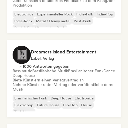
Gebe Künstlern detailliertes Feedback zu dem Klang/der
Produktion
Electronica
Experimenteller Rock
Indie-Folk
Indie-Pop
Indie-Rock
Metal / Heavy metal
Post-Punk
Rock & Roll / Klassischer Rock
Dreamers Island Entertainment
Label, Verlag
> 1000 Antworten gegeben
Bass music
Brasilianische Musik
Brasilianischer Funk
Dance
Deep House
Biete Künstlern einen Verlagsvertrag an
Nehme Künstler unter Vertrag oder veröffentliche deren
Musik
Brasilianischer Funk
Deep House
Electronica
Elektropop
Future House
Hip-Hop
House
Tech House