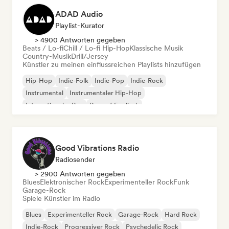
ADAD Audio
Playlist-Kurator
> 4900 Antworten gegeben
Beats / Lo-fi
Chill / Lo-fi Hip-Hop
Klassische Musik
Country-Musik
Drill/Jersey
Künstler zu meinen einflussreichen Playlists hinzufügen
Hip-Hop
Indie-Folk
Indie-Pop
Indie-Rock
Instrumental
Instrumentaler Hip-Hop
Internationaler Rap
Rap auf Englisch
Good Vibrations Radio
Radiosender
> 2900 Antworten gegeben
Blues
Elektronischer Rock
Experimenteller Rock
Funk
Garage-Rock
Spiele Künstler im Radio
Blues
Experimenteller Rock
Garage-Rock
Hard Rock
Indie-Rock
Progressiver Rock
Psychedelic Rock