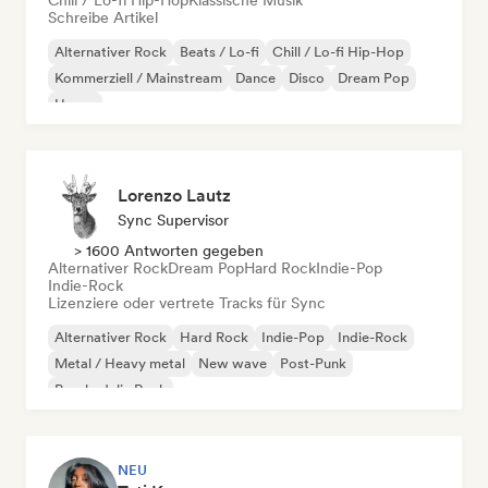
Chill / Lo-fi Hip-Hop
Klassische Musik
Schreibe Artikel
Alternativer Rock
Beats / Lo-fi
Chill / Lo-fi Hip-Hop
Kommerziell / Mainstream
Dance
Disco
Dream Pop
House
Lorenzo Lautz
Sync Supervisor
> 1600 Antworten gegeben
Alternativer Rock
Dream Pop
Hard Rock
Indie-Pop
Indie-Rock
Lizenziere oder vertrete Tracks für Sync
Alternativer Rock
Hard Rock
Indie-Pop
Indie-Rock
Metal / Heavy metal
New wave
Post-Punk
Psychedelic Rock
NEU