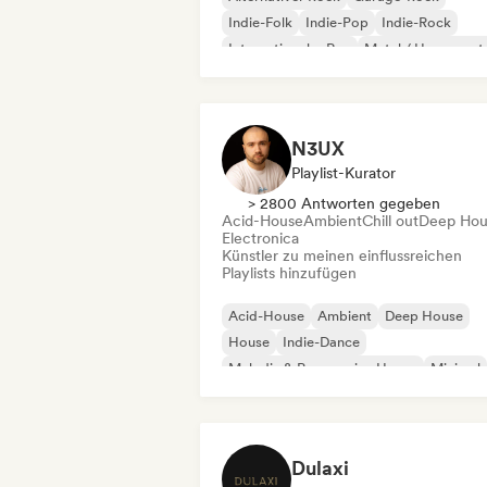
Indie-Folk
Indie-Pop
Indie-Rock
Internationaler Rap
Metal / Heavy met
Pop-Rock
N3UX
Playlist-Kurator
> 2800 Antworten gegeben
Acid-House
Ambient
Chill out
Deep Hou
Electronica
Künstler zu meinen einflussreichen
Playlists hinzufügen
Acid-House
Ambient
Deep House
House
Indie-Dance
Melodic & Progressive House
Minimal
Organischer House / Downtempo
Dulaxi