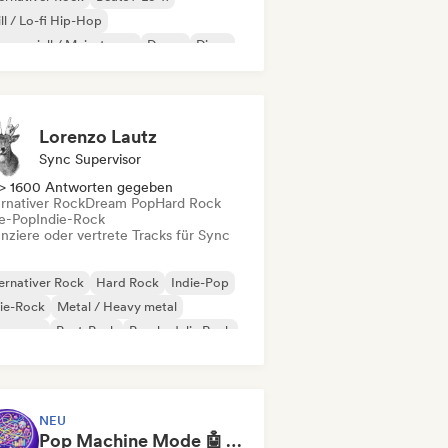
ll / Lo-fi Hip-Hop
merziell / Mainstream
Dance
Disco
eam Pop
House
Lorenzo Lautz
Sync Supervisor
> 1600 Antworten gegeben
ernativer Rock
Dream Pop
Hard Rock
ie-Pop
Indie-Rock
enziere oder vertrete Tracks für Sync
ernativer Rock
Hard Rock
Indie-Pop
ie-Rock
Metal / Heavy metal
w wave
Post-Punk
Psychedelic Rock
NEU
Pop Machine Mode 🤖 AI Music, Indie Pop & Dream Pop