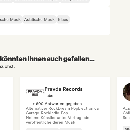
ische Musik
Asiatische Musik
Blues
1
könnten Ihnen auch gefallen...
suchst.
Pravda Records
Label
> 800 Antworten gegeben
Alternativer Rock
Dream Pop
Electronica
Aci
Garage-Rock
Indie-Pop
Chil
Nehme Künstler unter Vertrag oder
Schr
veröffentliche deren Musik
Alt