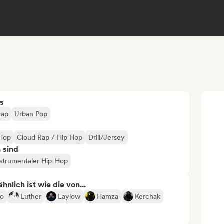
s
rap
Urban Pop
-Hop
Cloud Rap / Hip Hop
Drill/Jersey
n sind
nstrumentaler Hip-Hop
nlich ist wie die von...
o
Luther
Laylow
Hamza
Kerchak