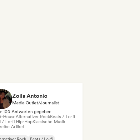
Zoila Antonio
Media Outlet/Journalist
> 100 Antworten gegeben
d-House
Alternativer Rock
Beats / Lo-fi
l / Lo-fi Hip-Hop
Klassische Musik
eibe Artikel
ernativer Rock
Beats / Lo-fi