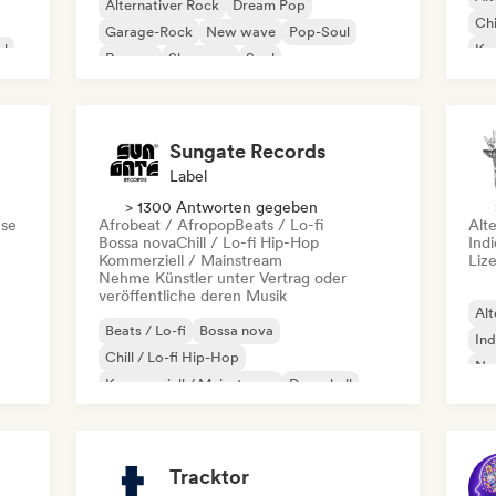
Alternativer Rock
Dream Pop
Chi
Garage-Rock
New wave
Pop-Soul
al
Kom
Reggae
Shoegaze
Soul
Dr
Sungate Records
Label
> 1300 Antworten gegeben
se
Afrobeat / Afropop
Beats / Lo-fi
Alt
Bossa nova
Chill / Lo-fi Hip-Hop
Ind
Kommerziell / Mainstream
Liz
Nehme Künstler unter Vertrag oder
veröffentliche deren Musik
Alt
Beats / Lo-fi
Bossa nova
Ind
Chill / Lo-fi Hip-Hop
Ne
Kommerziell / Mainstream
Dancehall
Dance pop
Hip-Hop
Pop-Soul
Tracktor