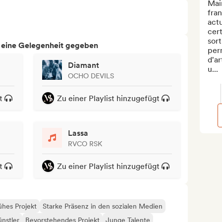
Mai
fran
actu
cert
sort
h eine Gelegenheit gegeben
per
d'ar
Diamant
u...
OCHO DEVILS
t
Zu einer Playlist hinzugefügt
Lassa
RVCO RSK
t
Zu einer Playlist hinzugefügt
ühes Projekt
Starke Präsenz in den sozialen Medien
ünstler
Bevorstehendes Projekt
Junge Talente