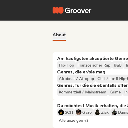
About
Am häufigsten akzeptierte Genre
Hip-Hop
Französischer Rap
R&B
T
Genres, die er/sie mag
Afrobeat / Afropop
Chill / Lo-fi Hip
Genres, für die sie ebenfalls offe
Kommerziell / Mainstream
Grime
I
Du möchtest Musik erhalten, die äh
SCH
Gazo
Ziak
Dams
Alle anzeigen +3